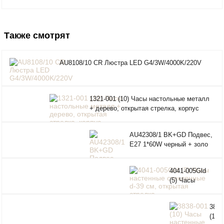
Также смотрят
AU8108/10 CR Люстра LED G4/3W/4000K/220V
1321-001 (10) Часы настольные металл
+ дерево, открытая стрелка, корпус
белый, "Классика", Рубин
AU42308/1 BK+GD Подвес,
E27 1*60W черный + золо
4041-005Gld
(5) Часы
настенные
стеклянные d-
3838
39 см,
(10)
открытая