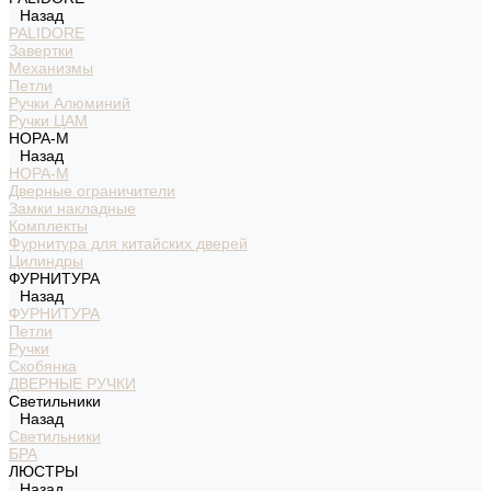
Назад
PALIDORE
Завертки
Механизмы
Петли
Ручки Алюминий
Ручки ЦАМ
НОРА-М
Назад
НОРА-М
Дверные ограничители
Замки накладные
Комплекты
Фурнитура для китайских дверей
Цилиндры
ФУРНИТУРА
Назад
ФУРНИТУРА
Петли
Ручки
Скобянка
ДВЕРНЫЕ РУЧКИ
Светильники
Назад
Светильники
БРА
ЛЮСТРЫ
Назад