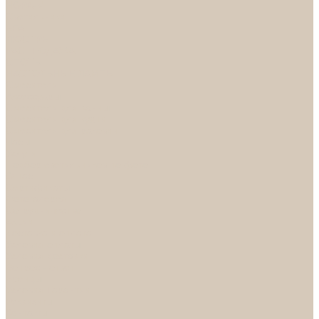
НОРА-М
Светильники
БРА
ЛЮСТРЫ
РАСПРОДАЖА
СПОТЫ
НАСТОЛЬНЫЕ ЛАМПЫ
Смесители
Аксессуары
Смесители для ванны
Смесители для кухни
Смесители для раковин
Часы
Услуги
Подбор светильников по фото
О нас
Сертификаты
Фотогалерея
Сотрудничество
Акции
Доставка и оплата
Условия оплаты
Условия доставки
Вопрос - ответ
Бренды
Условия Гарантии
Реквизиты
Контакты