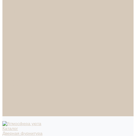
СПОТЫ
НАСТОЛЬНЫЕ ЛАМПЫ
ТОРШЕРЫ
Смесители
Аксессуары
Смесители для ванны
Смесители для кухни
Смесители для раковин
Часы
Услуги
Подбор светильников по фото
О нас
Сертификаты
Фотогалерея
Сотрудничество
Акции
Доставка и оплата
Условия оплаты
Условия доставки
Вопрос - ответ
Бренды
Условия Гарантии
Реквизиты
Контакты
Каталог
Дверная фурнитура