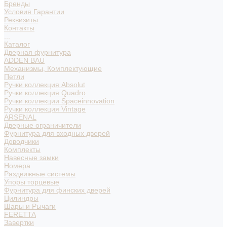
Бренды
Условия Гарантии
Реквизиты
Контакты
...
Каталог
Дверная фурнитура
ADDEN BAU
Механизмы, Комплектующие
Петли
Ручки коллекция Absolut
Ручки коллекция Quadro
Ручки коллекции Spaceinnovation
Ручки коллекция Vintage
ARSENAL
Дверные ограничители
Фурнитура для входных дверей
Доводчики
Комплекты
Навесные замки
Номера
Раздвижные системы
Упоры торцевые
Фурнитура для финских дверей
Цилиндры
Шары и Рычаги
FERETTA
Завертки