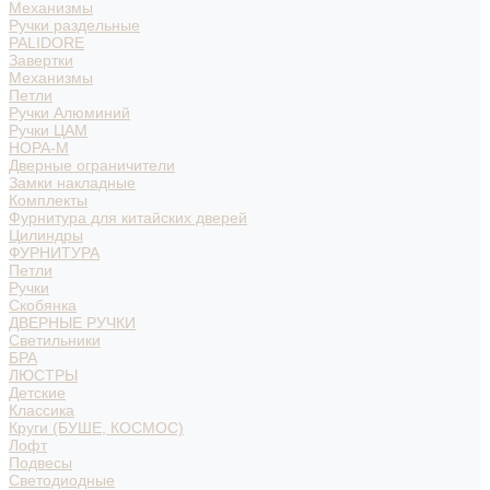
Механизмы
Ручки раздельные
PALIDORE
Завертки
Механизмы
Петли
Ручки Алюминий
Ручки ЦАМ
НОРА-М
Дверные ограничители
Замки накладные
Комплекты
Фурнитура для китайских дверей
Цилиндры
ФУРНИТУРА
Петли
Ручки
Скобянка
ДВЕРНЫЕ РУЧКИ
Светильники
БРА
ЛЮСТРЫ
Детские
Классика
Круги (БУШЕ, КОСМОС)
Лофт
Подвесы
Светодиодные