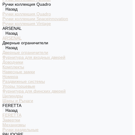
Ручки коллекция Quadro
Назад
Ручки коллекция Quadro
Ручки коллекции Spaceinnovation
Ручки коллекция Vintage
ARSENAL
Назад
ARSENAL
Дверные ограничители
Назад
Дверные ограничители
Фурнитура для входных дверей
Доводчики
Комплекты
Навесные замки
Номера
Раздвижные системы
Упоры торцевые
Фурнитура для финских дверей
Цилиндры
Шары и Рычаги
FERETTA
Назад
FERETTA
Завертки
Механизмы
Ручки раздельные
PALIDORE