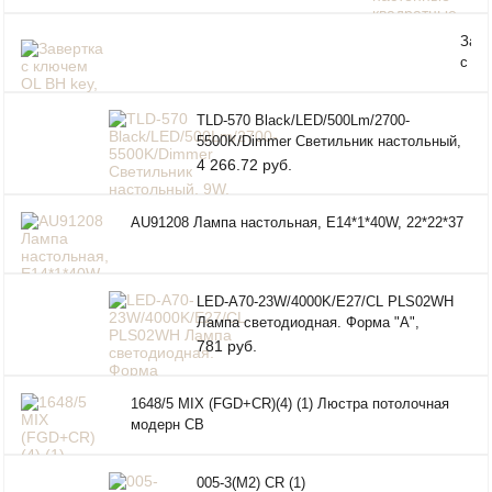
наст
стрелка
квад
"Двенадцать"
Заве
38х3
с
корп
клю
черн
OL 
золо
TLD-570 Black/LED/500Lm/2700-
key,
"Кла
5500K/Dimmer Светильник настольный,
черн
9W. Сенсорный выключатель. Черный.
4 266.72 руб.
нике
AU91208 Лампа настольная, Е14*1*40W, 22*22*37
LED-A70-23W/4000K/E27/CL PLS02WH
Лампа светодиодная. Форма "A",
прозрачная. Серия Sky. Белый свет (4
781 руб.
1648/5 MIX (FGD+CR)(4) (1) Люстра потолочная
модерн СВ
005-3(M2) CR (1)