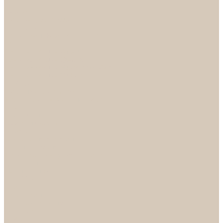
...
Каталог
Дверная фурнитура
ADDEN BAU
Механизмы, Комплектующие
Петли
Ручки коллекция Absolut
Ручки коллекция Quadro
Ручки коллекции Spaceinnovation
Ручки коллекция Vintage
ARSENAL
Дверные ограничители
Фурнитура для входных дверей
Доводчики
Комплекты
Навесные замки
Номера
Раздвижные системы
Упоры торцевые
Фурнитура для финских дверей
Цилиндры
Шары и Рычаги
FERETTA
Завертки
Механизмы
Ручки раздельные
PALIDORE
Завертки