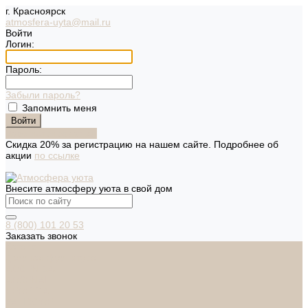
г. Красноярск
atmosfera-uyta@mail.ru
Войти
Логин:
Пароль:
Забыли пароль?
Запомнить меня
Зарегистрироваться
Скидка 20% за регистрацию на нашем сайте. Подробнее об
акции
по ссылке
Внесите атмосферу уюта в свой дом
8 (800) 101 20 53
Заказать звонок
Каталог
Дверная фурнитура
ADDEN BAU
ARSENAL
FERETTA
PALIDORE