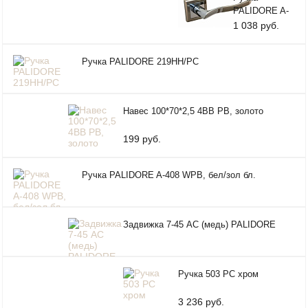
PALIDORE A-
277 HH/PC,
1 038 руб.
ник./хр.бл.
Ручка PALIDORE 219HH/PC
Навес 100*70*2,5 4ВВ РВ, золото
199 руб.
Ручка PALIDORE A-408 WPB, бел/зол бл.
Задвижка 7-45 AC (медь) PALIDORE
Ручка 503 PC хром
3 236 руб.