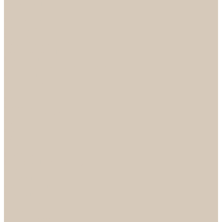
Механизмы
Петли
Ручки Алюминий
Ручки ЦАМ
НОРА-М
Дверные ограничители
Замки накладные
Комплекты
Фурнитура для китайских дверей
Цилиндры
ФУРНИТУРА
Петли
Ручки
Скобянка
ДВЕРНЫЕ РУЧКИ
Светильники
БРА
ЛЮСТРЫ
Детские
Классика
Круги (БУШЕ, КОСМОС)
Лофт
Подвесы
Светодиодные
Рожковые
Флористика
Хрусталь
РАСПРОДАЖА