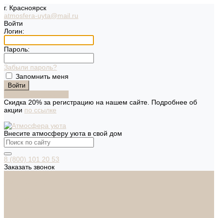
г. Красноярск
atmosfera-uyta@mail.ru
Войти
Логин:
Пароль:
Забыли пароль?
Запомнить меня
Зарегистрироваться
Скидка 20% за регистрацию на нашем сайте. Подробнее об
акции
по ссылке
Внесите атмосферу уюта в свой дом
8 (800) 101 20 53
Заказать звонок
Каталог
Дверная фурнитура
ADDEN BAU
ARSENAL
FERETTA
PALIDORE