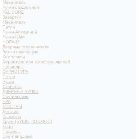
Механизмы
Ручки раздельные
PALIDORE
Завертки
Механизмы
Петли
Ручки Алюминий
Ручки ЦАМ
НОРА-М
Дверные ограничители
Замки накладные
Комплекты
Фурнитура для китайских дверей
Цилиндры
ФУРНИТУРА
Петли
Ручки
Скобянка
ДВЕРНЫЕ РУЧКИ
Светильники
БРА
ЛЮСТРЫ
Детские
Классика
Круги (БУШЕ, КОСМОС)
Лофт
Подвесы
Светодиодные