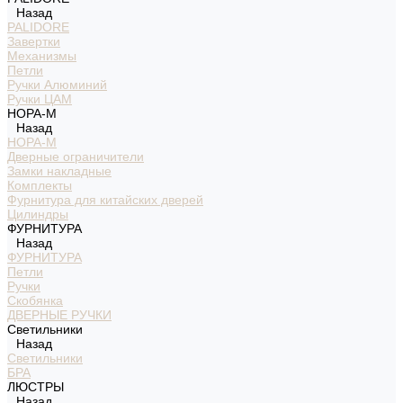
Назад
PALIDORE
Завертки
Механизмы
Петли
Ручки Алюминий
Ручки ЦАМ
НОРА-М
Назад
НОРА-М
Дверные ограничители
Замки накладные
Комплекты
Фурнитура для китайских дверей
Цилиндры
ФУРНИТУРА
Назад
ФУРНИТУРА
Петли
Ручки
Скобянка
ДВЕРНЫЕ РУЧКИ
Светильники
Назад
Светильники
БРА
ЛЮСТРЫ
Назад