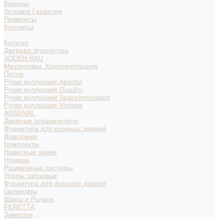
Бренды
Условия Гарантии
Реквизиты
Контакты
...
Каталог
Дверная фурнитура
ADDEN BAU
Механизмы, Комплектующие
Петли
Ручки коллекция Absolut
Ручки коллекция Quadro
Ручки коллекции Spaceinnovation
Ручки коллекция Vintage
ARSENAL
Дверные ограничители
Фурнитура для входных дверей
Доводчики
Комплекты
Навесные замки
Номера
Раздвижные системы
Упоры торцевые
Фурнитура для финских дверей
Цилиндры
Шары и Рычаги
FERETTA
Завертки