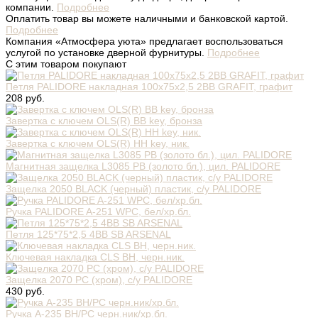
компании.
Подробнее
Оплатить товар вы можете наличными и банковской картой.
Подробнее
Компания «Атмосфера уюта» предлагает воспользоваться
услугой по установке дверной фурнитуры.
Подробнее
С этим товаром покупают
Петля PALIDORE накладная 100x75x2,5 2BB GRAFIT, графит
208 руб.
Завертка с ключем OLS(R) BB key, бронза
Завертка с ключем OLS(R) HH key, ник.
Магнитная защелка L3085 РВ (золото бл.), цил. PALIDORE
Защелка 2050 BLACK (черный) пластик, с/у PALIDORE
Ручка PALIDORE A-251 WPC, бел/хр.бл.
Петля 125*75*2,5 4BB SB ARSENAL
Ключевая накладка CLS BH, черн.ник.
Защелка 2070 PC (хром), с/у PALIDORE
430 руб.
Ручка A-235 BH/PC черн.ник/хр.бл.