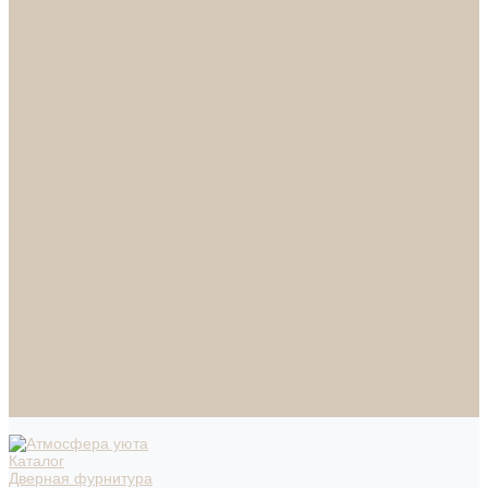
СПОТЫ
НАСТОЛЬНЫЕ ЛАМПЫ
ТОРШЕРЫ
Смесители
Аксессуары
Смесители для ванны
Смесители для кухни
Смесители для раковин
Часы
Услуги
Подбор светильников по фото
О нас
Сертификаты
Фотогалерея
Сотрудничество
Акции
Доставка и оплата
Условия оплаты
Условия доставки
Вопрос - ответ
Бренды
Условия Гарантии
Реквизиты
Контакты
Каталог
Дверная фурнитура