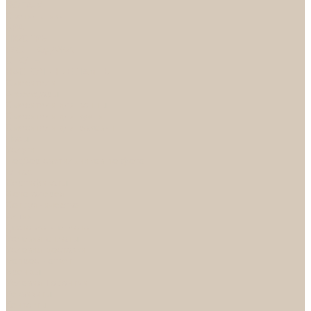
НОРА-М
Светильники
БРА
ЛЮСТРЫ
РАСПРОДАЖА
СПОТЫ
НАСТОЛЬНЫЕ ЛАМПЫ
Смесители
Аксессуары
Смесители для ванны
Смесители для кухни
Смесители для раковин
Часы
Услуги
Подбор светильников по фото
О нас
Сертификаты
Фотогалерея
Сотрудничество
Акции
Доставка и оплата
Условия оплаты
Условия доставки
Вопрос - ответ
Бренды
Условия Гарантии
Реквизиты
Контакты