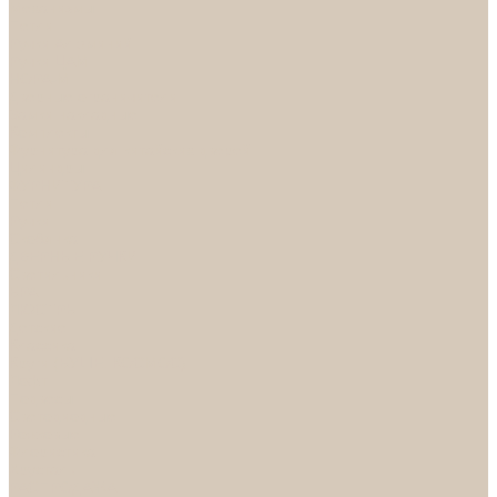
Механизмы
Петли
Ручки Алюминий
Ручки ЦАМ
НОРА-М
Дверные ограничители
Замки накладные
Комплекты
Фурнитура для китайских дверей
Цилиндры
ФУРНИТУРА
Петли
Ручки
Скобянка
ДВЕРНЫЕ РУЧКИ
Светильники
БРА
ЛЮСТРЫ
Детские
Классика
Круги (БУШЕ, КОСМОС)
Лофт
Подвесы
Светодиодные
Рожковые
Флористика
Хрусталь
РАСПРОДАЖА