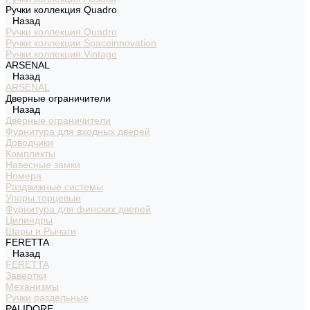
Ручки коллекция Quadro
Назад
Ручки коллекция Quadro
Ручки коллекции Spaceinnovation
Ручки коллекция Vintage
ARSENAL
Назад
ARSENAL
Дверные ограничители
Назад
Дверные ограничители
Фурнитура для входных дверей
Доводчики
Комплекты
Навесные замки
Номера
Раздвижные системы
Упоры торцевые
Фурнитура для финских дверей
Цилиндры
Шары и Рычаги
FERETTA
Назад
FERETTA
Завертки
Механизмы
Ручки раздельные
PALIDORE