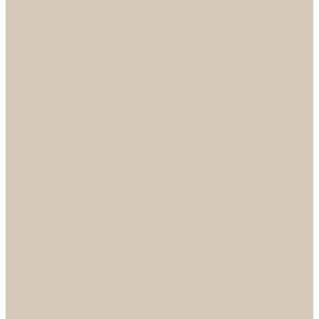
...
Каталог
Дверная фурнитура
ADDEN BAU
Механизмы, Комплектующие
Петли
Ручки коллекция Absolut
Ручки коллекция Quadro
Ручки коллекции Spaceinnovation
Ручки коллекция Vintage
ARSENAL
Дверные ограничители
Фурнитура для входных дверей
Доводчики
Комплекты
Навесные замки
Номера
Раздвижные системы
Упоры торцевые
Фурнитура для финских дверей
Цилиндры
Шары и Рычаги
FERETTA
Завертки
Механизмы
Ручки раздельные
PALIDORE
Завертки