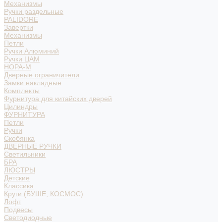
Механизмы
Ручки раздельные
PALIDORE
Завертки
Механизмы
Петли
Ручки Алюминий
Ручки ЦАМ
НОРА-М
Дверные ограничители
Замки накладные
Комплекты
Фурнитура для китайских дверей
Цилиндры
ФУРНИТУРА
Петли
Ручки
Скобянка
ДВЕРНЫЕ РУЧКИ
Светильники
БРА
ЛЮСТРЫ
Детские
Классика
Круги (БУШЕ, КОСМОС)
Лофт
Подвесы
Светодиодные