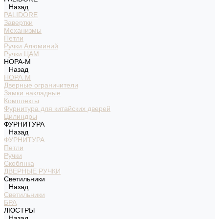
Назад
PALIDORE
Завертки
Механизмы
Петли
Ручки Алюминий
Ручки ЦАМ
НОРА-М
Назад
НОРА-М
Дверные ограничители
Замки накладные
Комплекты
Фурнитура для китайских дверей
Цилиндры
ФУРНИТУРА
Назад
ФУРНИТУРА
Петли
Ручки
Скобянка
ДВЕРНЫЕ РУЧКИ
Светильники
Назад
Светильники
БРА
ЛЮСТРЫ
Назад