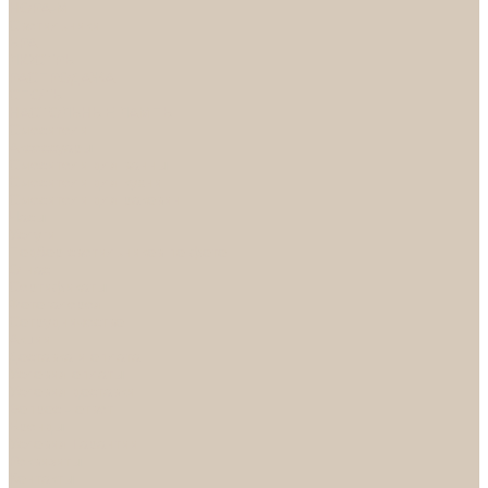
НОРА-М
Светильники
БРА
ЛЮСТРЫ
РАСПРОДАЖА
СПОТЫ
НАСТОЛЬНЫЕ ЛАМПЫ
Смесители
Аксессуары
Смесители для ванны
Смесители для кухни
Смесители для раковин
Часы
Услуги
Подбор светильников по фото
О нас
Сертификаты
Фотогалерея
Сотрудничество
Акции
Доставка и оплата
Условия оплаты
Условия доставки
Вопрос - ответ
Бренды
Условия Гарантии
Реквизиты
Контакты