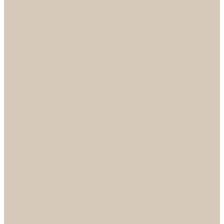
Механизмы
Петли
Ручки Алюминий
Ручки ЦАМ
НОРА-М
Дверные ограничители
Замки накладные
Комплекты
Фурнитура для китайских дверей
Цилиндры
ФУРНИТУРА
Петли
Ручки
Скобянка
ДВЕРНЫЕ РУЧКИ
Светильники
БРА
ЛЮСТРЫ
Детские
Классика
Круги (БУШЕ, КОСМОС)
Лофт
Подвесы
Светодиодные
Рожковые
Флористика
Хрусталь
РАСПРОДАЖА