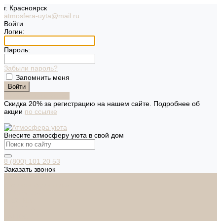
г. Красноярск
atmosfera-uyta@mail.ru
Войти
Логин:
Пароль:
Забыли пароль?
Запомнить меня
Зарегистрироваться
Скидка 20% за регистрацию на нашем сайте. Подробнее об
акции
по ссылке
Внесите атмосферу уюта в свой дом
8 (800) 101 20 53
Заказать звонок
Каталог
Дверная фурнитура
ADDEN BAU
ARSENAL
FERETTA
PALIDORE