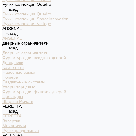
Ручки коллекция Quadro
Назад
Ручки коллекция Quadro
Ручки коллекции Spaceinnovation
Ручки коллекция Vintage
ARSENAL
Назад
ARSENAL
Дверные ограничители
Назад
Дверные ограничители
Фурнитура для входных дверей
Доводчики
Комплекты
Навесные замки
Номера
Раздвижные системы
Упоры торцевые
Фурнитура для финских дверей
Цилиндры
Шары и Рычаги
FERETTA
Назад
FERETTA
Завертки
Механизмы
Ручки раздельные
PALIDORE