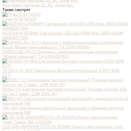
Ключевая накладка CL SC, хром мат.
Также смотрят
Ручка B-59 SC/CP
60253/4+4 RGBWH Светильник LED 192+30W Max 3000-6000K
DIMMER ПДУ
5089DC-85 (3) (1) Картина с информационным календарем
"Живая природа"( Т4-22W)(50*89)
78780/3 (4) MIX Светильник бытовой потолочный (220V 40W
E27)
3636/7 (1) Светильник бытовой напольный (Торшер-галоген 150
см, на 7 ламп -12W 20W J4)
306 (40) Светильник настольный школьный с люминесцентной
лампочкой 9W
LED-G45-6W/WW/E27/CL PLS02WH Лампа светодиодная Uniel.