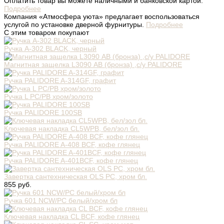
Оплатить товар вы можете наличными и банковской картой.
Подробнее
Компания «Атмосфера уюта» предлагает воспользоваться
услугой по установке дверной фурнитуры.
Подробнее
С этим товаром покупают
Ручка A-302 BLACK, черный
Магнитная защелка L3090 АВ (бронза) ,с/у PALIDORE
Ручка PALIDORE A-314GF, графит
Ручка L PC/PB хром/золото
Ручка PALIDORE 100SB
Ключевая накладка CL5WPB, бел/зол бл.
Ручка PALIDORE A-408 BCF, кофе глянец
Ручка PALIDORE A-401BCF, кофе глянец
Завертка сантехническая OLS PC, хром бл.
855 руб.
Ручка 601 NCW/PC белый/хром бл
Ключевая накладка CL BCF, кофе глянец