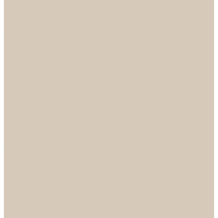
...
Каталог
Дверная фурнитура
ADDEN BAU
Механизмы, Комплектующие
Петли
Ручки коллекция Absolut
Ручки коллекция Quadro
Ручки коллекции Spaceinnovation
Ручки коллекция Vintage
ARSENAL
Дверные ограничители
Фурнитура для входных дверей
Доводчики
Комплекты
Навесные замки
Номера
Раздвижные системы
Упоры торцевые
Фурнитура для финских дверей
Цилиндры
Шары и Рычаги
FERETTA
Завертки
Механизмы
Ручки раздельные
PALIDORE
Завертки