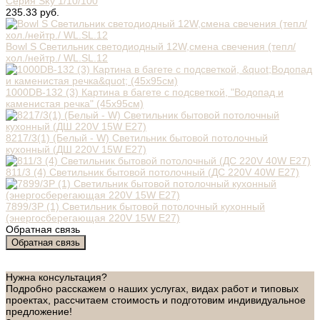
Серия Sky 1/10/100
235.33 руб.
Bowl S Светильник светодиодный 12W,смена свечения (тепл/
хол./нейтр./ WL.SL.12
1000DB-132 (3) Картина в багете с подсветкой, "Водопад и
каменистая речка" (45х95см)
8217/3(1) (Белый - W) Светильник бытовой потолочный
кухонный (ДШ 220V 15W E27)
811/3 (4) Светильник бытовой потолочный (ДС 220V 40W E27)
7899/3Р (1) Светильник бытовой потолочный кухонный
(энергосберегающая 220V 15W E27)
Обратная связь
Обратная связь
Нужна консультация?
Подробно расскажем о наших услугах, видах работ и типовых
проектах, рассчитаем стоимость и подготовим индивидуальное
предложение!