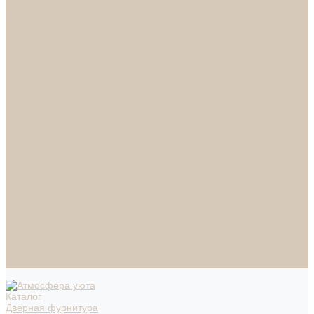
СПОТЫ
НАСТОЛЬНЫЕ ЛАМПЫ
ТОРШЕРЫ
Смесители
Аксессуары
Смесители для ванны
Смесители для кухни
Смесители для раковин
Часы
Услуги
Подбор светильников по фото
О нас
Сертификаты
Фотогалерея
Сотрудничество
Акции
Доставка и оплата
Условия оплаты
Условия доставки
Вопрос - ответ
Бренды
Условия Гарантии
Реквизиты
Контакты
Каталог
Дверная фурнитура