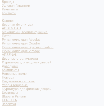
Бренды
Условия Гарантии
Реквизиты
Контакты
...
Каталог
Дверная фурнитура
ADDEN BAU
Механизмы, Комплектующие
Петли
Ручки коллекция Absolut
Ручки коллекция Quadro
Ручки коллекции Spaceinnovation
Ручки коллекция Vintage
ARSENAL
Дверные ограничители
Фурнитура для входных дверей
Доводчики
Комплекты
Навесные замки
Номера
Раздвижные системы
Упоры торцевые
Фурнитура для финских дверей
Цилиндры
Шары и Рычаги
FERETTA
Завертки