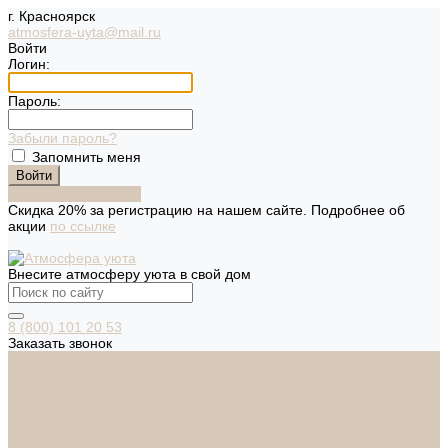
г. Красноярск
atmosfera-uyta@mail.ru
Войти
Логин:
Пароль:
Забыли пароль?
Запомнить меня
Зарегистрироваться
Скидка 20% за регистрацию на нашем сайте. Подробнее об
акции
по ссылке
Внесите атмосферу уюта в свой дом
8 (800) 101 20 53
Заказать звонок
Каталог
Дверная фурнитура
ADDEN BAU
ARSENAL
FERETTA
PALIDORE