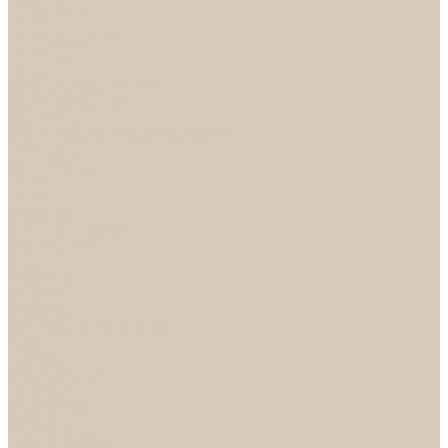
Механизмы
Петли
Ручки Алюминий
Ручки ЦАМ
НОРА-М
Дверные ограничители
Замки накладные
Комплекты
Фурнитура для китайских дверей
Цилиндры
ФУРНИТУРА
Петли
Ручки
Скобянка
ДВЕРНЫЕ РУЧКИ
Светильники
БРА
ЛЮСТРЫ
Детские
Классика
Круги (БУШЕ, КОСМОС)
Лофт
Подвесы
Светодиодные
Рожковые
Флористика
Хрусталь
РАСПРОДАЖА