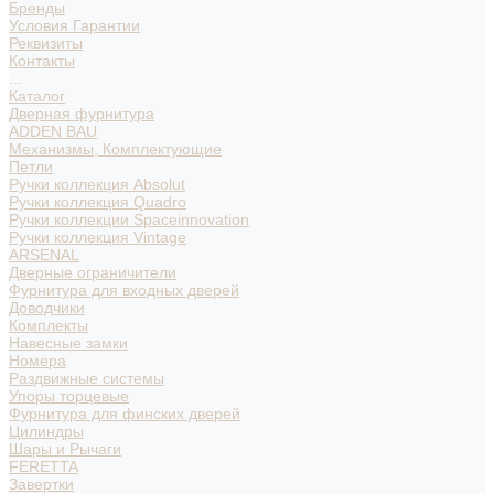
Бренды
Условия Гарантии
Реквизиты
Контакты
...
Каталог
Дверная фурнитура
ADDEN BAU
Механизмы, Комплектующие
Петли
Ручки коллекция Absolut
Ручки коллекция Quadro
Ручки коллекции Spaceinnovation
Ручки коллекция Vintage
ARSENAL
Дверные ограничители
Фурнитура для входных дверей
Доводчики
Комплекты
Навесные замки
Номера
Раздвижные системы
Упоры торцевые
Фурнитура для финских дверей
Цилиндры
Шары и Рычаги
FERETTA
Завертки