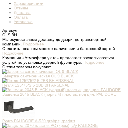
Характеристики
Отзывы
Доставка
Оплата
Установка
Артикул
OLS BH
Мы осуществляем доставку до двери, до транспортной
компании.
Подробнее
Оплатить товар вы можете наличными и банковской картой.
Подробнее
Компания «Атмосфера уюта» предлагает воспользоваться
услугой по установке дверной фурнитуры.
Подробнее
С этим товаром покупают
Завертка сантехническая OL 9 BLACK
Петля 125*75*2,5 2ВВ ВН ARSENAL
Защелка 2045 BLACK (черный) пластик, под цил. PALIDORE
Ручка PALIDORE А-520 grahpit, графит