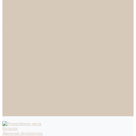
СПОТЫ
НАСТОЛЬНЫЕ ЛАМПЫ
ТОРШЕРЫ
Смесители
Аксессуары
Смесители для ванны
Смесители для кухни
Смесители для раковин
Часы
Услуги
Подбор светильников по фото
О нас
Сертификаты
Фотогалерея
Сотрудничество
Акции
Доставка и оплата
Условия оплаты
Условия доставки
Вопрос - ответ
Бренды
Условия Гарантии
Реквизиты
Контакты
Каталог
Дверная фурнитура