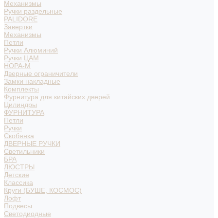
Механизмы
Ручки раздельные
PALIDORE
Завертки
Механизмы
Петли
Ручки Алюминий
Ручки ЦАМ
НОРА-М
Дверные ограничители
Замки накладные
Комплекты
Фурнитура для китайских дверей
Цилиндры
ФУРНИТУРА
Петли
Ручки
Скобянка
ДВЕРНЫЕ РУЧКИ
Светильники
БРА
ЛЮСТРЫ
Детские
Классика
Круги (БУШЕ, КОСМОС)
Лофт
Подвесы
Светодиодные