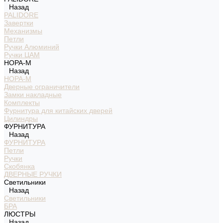
Назад
PALIDORE
Завертки
Механизмы
Петли
Ручки Алюминий
Ручки ЦАМ
НОРА-М
Назад
НОРА-М
Дверные ограничители
Замки накладные
Комплекты
Фурнитура для китайских дверей
Цилиндры
ФУРНИТУРА
Назад
ФУРНИТУРА
Петли
Ручки
Скобянка
ДВЕРНЫЕ РУЧКИ
Светильники
Назад
Светильники
БРА
ЛЮСТРЫ
Назад