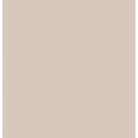
НОРА-М
Светильники
БРА
ЛЮСТРЫ
РАСПРОДАЖА
СПОТЫ
НАСТОЛЬНЫЕ ЛАМПЫ
Смесители
Аксессуары
Смесители для ванны
Смесители для кухни
Смесители для раковин
Часы
Услуги
Подбор светильников по фото
О нас
Сертификаты
Фотогалерея
Сотрудничество
Акции
Доставка и оплата
Условия оплаты
Условия доставки
Вопрос - ответ
Бренды
Условия Гарантии
Реквизиты
Контакты