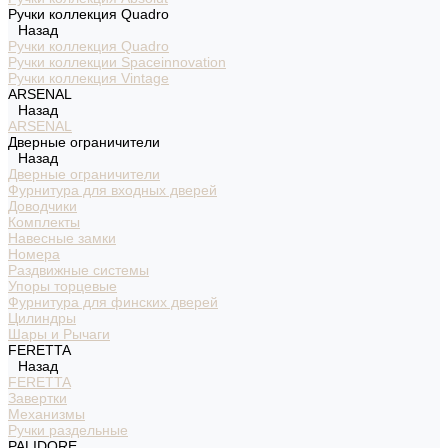
Ручки коллекция Quadro
Назад
Ручки коллекция Quadro
Ручки коллекции Spaceinnovation
Ручки коллекция Vintage
ARSENAL
Назад
ARSENAL
Дверные ограничители
Назад
Дверные ограничители
Фурнитура для входных дверей
Доводчики
Комплекты
Навесные замки
Номера
Раздвижные системы
Упоры торцевые
Фурнитура для финских дверей
Цилиндры
Шары и Рычаги
FERETTA
Назад
FERETTA
Завертки
Механизмы
Ручки раздельные
PALIDORE