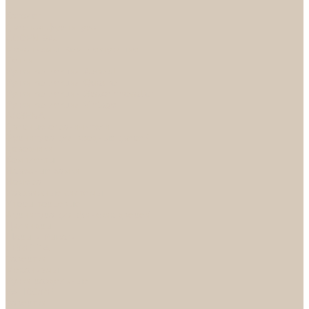
...
Каталог
Дверная фурнитура
ADDEN BAU
Механизмы, Комплектующие
Петли
Ручки коллекция Absolut
Ручки коллекция Quadro
Ручки коллекции Spaceinnovation
Ручки коллекция Vintage
ARSENAL
Дверные ограничители
Фурнитура для входных дверей
Доводчики
Комплекты
Навесные замки
Номера
Раздвижные системы
Упоры торцевые
Фурнитура для финских дверей
Цилиндры
Шары и Рычаги
FERETTA
Завертки
Механизмы
Ручки раздельные
PALIDORE
Завертки