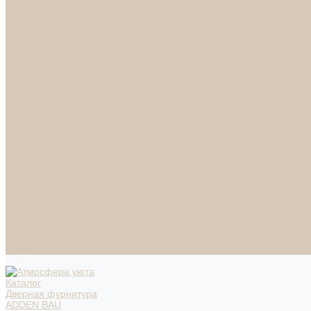
НАСТОЛЬНЫЕ ЛАМПЫ
ТОРШЕРЫ
Смесители
Аксессуары
Смесители для ванны
Смесители для кухни
Смесители для раковин
Часы
Услуги
Подбор светильников по фото
О нас
Сертификаты
Фотогалерея
Сотрудничество
Акции
Доставка и оплата
Условия оплаты
Условия доставки
Вопрос - ответ
Бренды
Условия Гарантии
Реквизиты
Контакты
Каталог
Дверная фурнитура
ADDEN BAU