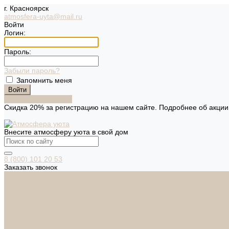
г. Красноярск
atmosfera-uyta@mail.ru
Войти
Логин:
Пароль:
Забыли пароль?
Запомнить меня
Зарегистрироваться
Скидка 20% за регистрацию на нашем сайте. Подробнее об акци
Внесите атмосферу уюта в свой дом
8 (800) 101 20 53
Заказать звонок
Каталог
Дверная фурнитура
ADDEN BAU
ARSENAL
FERETTA
PALIDORE
НОРА-М