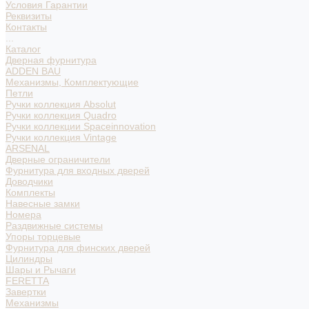
Условия Гарантии
Реквизиты
Контакты
...
Каталог
Дверная фурнитура
ADDEN BAU
Механизмы, Комплектующие
Петли
Ручки коллекция Absolut
Ручки коллекция Quadro
Ручки коллекции Spaceinnovation
Ручки коллекция Vintage
ARSENAL
Дверные ограничители
Фурнитура для входных дверей
Доводчики
Комплекты
Навесные замки
Номера
Раздвижные системы
Упоры торцевые
Фурнитура для финских дверей
Цилиндры
Шары и Рычаги
FERETTA
Завертки
Механизмы