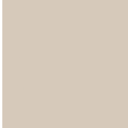
Петли
Ручки Алюминий
Ручки ЦАМ
НОРА-М
Дверные ограничители
Замки накладные
Комплекты
Фурнитура для китайских дверей
Цилиндры
ФУРНИТУРА
Петли
Ручки
Скобянка
ДВЕРНЫЕ РУЧКИ
Светильники
БРА
ЛЮСТРЫ
Детские
Классика
Круги (БУШЕ, КОСМОС)
Лофт
Подвесы
Светодиодные
Рожковые
Флористика
Хрусталь
РАСПРОДАЖА
СПОТЫ