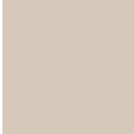
Каталог
Дверная фурнитура
ADDEN BAU
Механизмы, Комплектующие
Петли
Ручки коллекция Absolut
Ручки коллекция Quadro
Ручки коллекции Spaceinnovation
Ручки коллекция Vintage
ARSENAL
Дверные ограничители
Фурнитура для входных дверей
Доводчики
Комплекты
Навесные замки
Номера
Раздвижные системы
Упоры торцевые
Фурнитура для финских дверей
Цилиндры
Шары и Рычаги
FERETTA
Завертки
Механизмы
Ручки раздельные
PALIDORE
Завертки
Механизмы