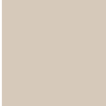
Светильники
БРА
ЛЮСТРЫ
РАСПРОДАЖА
СПОТЫ
НАСТОЛЬНЫЕ ЛАМПЫ
Смесители
Аксессуары
Смесители для ванны
Смесители для кухни
Смесители для раковин
Часы
Услуги
Подбор светильников по фото
О нас
Сертификаты
Фотогалерея
Сотрудничество
Акции
Доставка и оплата
Условия оплаты
Условия доставки
Вопрос - ответ
Бренды
Условия Гарантии
Реквизиты
Контакты
...