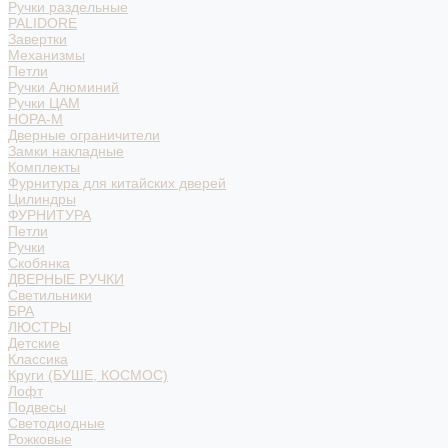
Ручки раздельные
PALIDORE
Завертки
Механизмы
Петли
Ручки Алюминий
Ручки ЦАМ
НОРА-М
Дверные ограничители
Замки накладные
Комплекты
Фурнитура для китайских дверей
Цилиндры
ФУРНИТУРА
Петли
Ручки
Скобянка
ДВЕРНЫЕ РУЧКИ
Светильники
БРА
ЛЮСТРЫ
Детские
Классика
Круги (БУШЕ, КОСМОС)
Лофт
Подвесы
Светодиодные
Рожковые