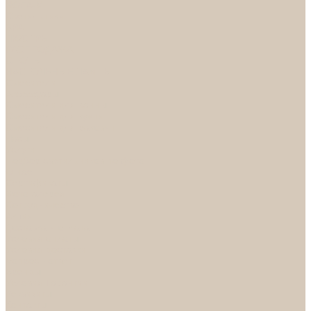
НОРА-М
Светильники
БРА
ЛЮСТРЫ
РАСПРОДАЖА
СПОТЫ
НАСТОЛЬНЫЕ ЛАМПЫ
Смесители
Аксессуары
Смесители для ванны
Смесители для кухни
Смесители для раковин
Часы
Услуги
Подбор светильников по фото
О нас
Сертификаты
Фотогалерея
Сотрудничество
Акции
Доставка и оплата
Условия оплаты
Условия доставки
Вопрос - ответ
Бренды
Условия Гарантии
Реквизиты
Контакты