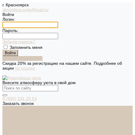
г. Красноярск
atmosfera-uyta@mail.ru
Войти
Логин:
Пароль:
Забыли пароль?
Запомнить меня
Зарегистрироваться
Скидка 20% за регистрацию на нашем сайте. Подробнее об
акции
по ссылке
Внесите атмосферу уюта в свой дом
8 (800) 101 20 53
Заказать звонок
Каталог
Дверная фурнитура
ADDEN BAU
ARSENAL
FERETTA
PALIDORE