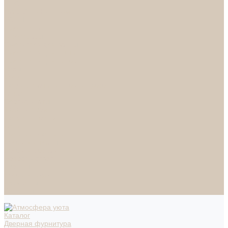
СПОТЫ
НАСТОЛЬНЫЕ ЛАМПЫ
ТОРШЕРЫ
Смесители
Аксессуары
Смесители для ванны
Смесители для кухни
Смесители для раковин
Часы
Услуги
Подбор светильников по фото
О нас
Сертификаты
Фотогалерея
Сотрудничество
Акции
Доставка и оплата
Условия оплаты
Условия доставки
Вопрос - ответ
Бренды
Условия Гарантии
Реквизиты
Контакты
Каталог
Дверная фурнитура