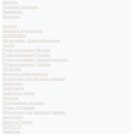
Бренды
Условия Гарантии
Реквизиты
Контакты
...
Каталог
Дверная фурнитура
ADDEN BAU
Механизмы, Комплектующие
Петли
Ручки коллекция Absolut
Ручки коллекция Quadro
Ручки коллекции Spaceinnovation
Ручки коллекция Vintage
ARSENAL
Дверные ограничители
Фурнитура для входных дверей
Доводчики
Комплекты
Навесные замки
Номера
Раздвижные системы
Упоры торцевые
Фурнитура для финских дверей
Цилиндры
Шары и Рычаги
FERETTA
Завертки