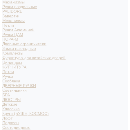
Механизмы
Ручки раздельные
PALIDORE
Завертки
Механизмы
Петли
Ручки Алюминий
Ручки ЦАМ
НОРА-М
Дверные ограничители
Замки накладные
Комплекты
Фурнитура для китайских дверей
Цилиндры
ФУРНИТУРА
Петли
Ручки
Скобянка
ДВЕРНЫЕ РУЧКИ
Светильники
БРА
ЛЮСТРЫ
Детские
Классика
Круги (БУШЕ, КОСМОС)
Лофт
Подвесы
Светодиодные