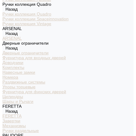
Ручки коллекция Quadro
Назад
Ручки коллекция Quadro
Ручки коллекции Spaceinnovation
Ручки коллекция Vintage
ARSENAL
Назад
ARSENAL
Дверные ограничители
Назад
Дверные ограничители
Фурнитура для входных дверей
Доводчики
Комплекты
Навесные замки
Номера
Раздвижные системы
Упоры торцевые
Фурнитура для финских дверей
Цилиндры
Шары и Рычаги
FERETTA
Назад
FERETTA
Завертки
Механизмы
Ручки раздельные
PALIDORE