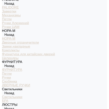
Назад
PALIDORE
Завертки
Механизмы
Петли
Ручки Алюминий
Ручки ЦАМ
НОРА-М
Назад
НОРА-М
Дверные ограничители
Замки накладные
Комплекты
Фурнитура для китайских дверей
Цилиндры
ФУРНИТУРА
Назад
ФУРНИТУРА
Петли
Ручки
Скобянка
ДВЕРНЫЕ РУЧКИ
Светильники
Назад
Светильники
БРА
ЛЮСТРЫ
Назад