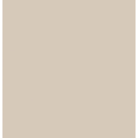
Механизмы
Петли
Ручки Алюминий
Ручки ЦАМ
НОРА-М
Дверные ограничители
Замки накладные
Комплекты
Фурнитура для китайских дверей
Цилиндры
ФУРНИТУРА
Петли
Ручки
Скобянка
ДВЕРНЫЕ РУЧКИ
Светильники
БРА
ЛЮСТРЫ
Детские
Классика
Круги (БУШЕ, КОСМОС)
Лофт
Подвесы
Светодиодные
Рожковые
Флористика
Хрусталь
РАСПРОДАЖА