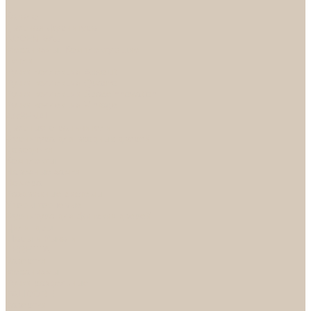
...
Каталог
Дверная фурнитура
ADDEN BAU
Механизмы, Комплектующие
Петли
Ручки коллекция Absolut
Ручки коллекция Quadro
Ручки коллекции Spaceinnovation
Ручки коллекция Vintage
ARSENAL
Дверные ограничители
Фурнитура для входных дверей
Доводчики
Комплекты
Навесные замки
Номера
Раздвижные системы
Упоры торцевые
Фурнитура для финских дверей
Цилиндры
Шары и Рычаги
FERETTA
Завертки
Механизмы
Ручки раздельные
PALIDORE
Завертки