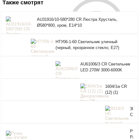
Также смотрят
AU31916/10-580*280 CR Люстра Хрусталь,
Ø580*800, хром, Е14*10
НТУ06-1-60 Светильник уличный
(черный, прозрачное стекло, Е27)
AU61006/3 CR Светильник
LED 270W 3000-6000K
DIMMER ПДУ
1604/1w CR
(12) (1)
Декоративное
бра СВ
3014/
Свет
быто
пото
Ручк
( 22
PAL
E27)