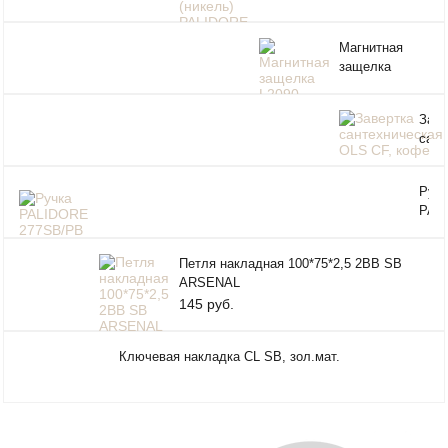
Магнитная
защелка
L2090 WHITE
(белый), с/у
Заве
PALIDORE
сант
OLS 
Ручк
PAL
277
Петля накладная 100*75*2,5 2BB SB
ARSENAL
145 руб.
Ключевая накладка CL SB, зол.мат.