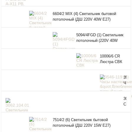
A-X1
зол.
6604/2 MIX (4) Светильник бытовой
потолочный (ДШ 220V 40W E27)
5094/4FGD (1) Светильник
потолочный (220V 40W
E27)
10006/6 CR
Люстра СВК
3546
Час
наст
"Вл
3062
тигр
Cвет
Bek"
наст
POL
7514/2 (6) Светильник бытовой
E14
потолочный (ДШ 220V 15W E27)
220