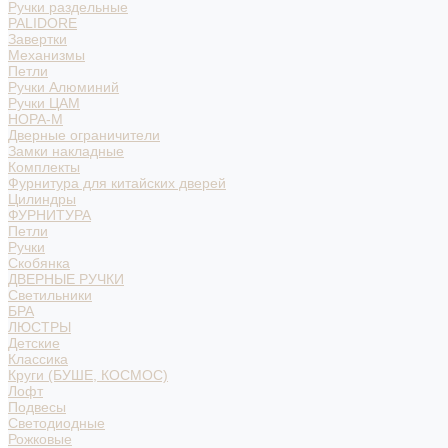
Ручки раздельные
PALIDORE
Завертки
Механизмы
Петли
Ручки Алюминий
Ручки ЦАМ
НОРА-М
Дверные ограничители
Замки накладные
Комплекты
Фурнитура для китайских дверей
Цилиндры
ФУРНИТУРА
Петли
Ручки
Скобянка
ДВЕРНЫЕ РУЧКИ
Светильники
БРА
ЛЮСТРЫ
Детские
Классика
Круги (БУШЕ, КОСМОС)
Лофт
Подвесы
Светодиодные
Рожковые