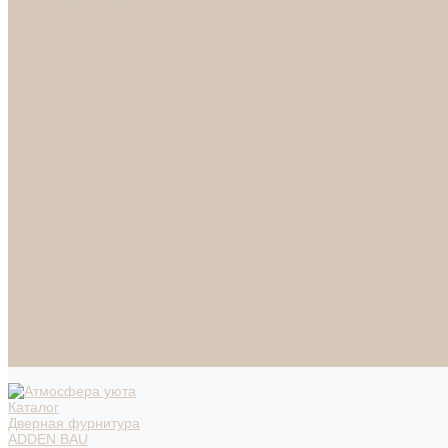
НАСТОЛЬНЫЕ ЛАМПЫ
ТОРШЕРЫ
Смесители
Аксессуары
Смесители для ванны
Смесители для кухни
Смесители для раковин
Часы
Услуги
Подбор светильников по фото
О нас
Сертификаты
Фотогалерея
Сотрудничество
Акции
Доставка и оплата
Условия оплаты
Условия доставки
Вопрос - ответ
Бренды
Условия Гарантии
Реквизиты
Контакты
Каталог
Дверная фурнитура
ADDEN BAU