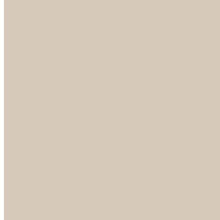
Каталог
Дверная фурнитура
ADDEN BAU
Механизмы, Комплектующие
Петли
Ручки коллекция Absolut
Ручки коллекция Quadro
Ручки коллекции Spaceinnovation
Ручки коллекция Vintage
ARSENAL
Дверные ограничители
Фурнитура для входных дверей
Доводчики
Комплекты
Навесные замки
Номера
Раздвижные системы
Упоры торцевые
Фурнитура для финских дверей
Цилиндры
Шары и Рычаги
FERETTA
Завертки
Механизмы
Ручки раздельные
PALIDORE
Завертки
Механизмы