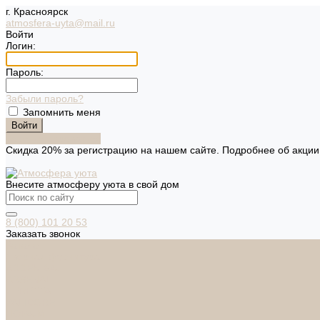
г. Красноярск
atmosfera-uyta@mail.ru
Войти
Логин:
Пароль:
Забыли пароль?
Запомнить меня
Зарегистрироваться
Скидка 20% за регистрацию на нашем сайте. Подробнее об акци
Внесите атмосферу уюта в свой дом
8 (800) 101 20 53
Заказать звонок
Каталог
Дверная фурнитура
ADDEN BAU
ARSENAL
FERETTA
PALIDORE
НОРА-М