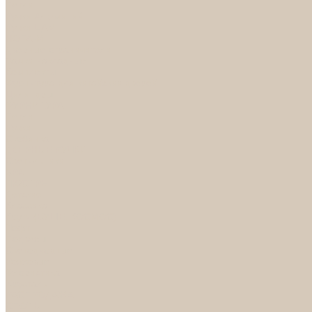
Петли
Ручки Алюминий
Ручки ЦАМ
НОРА-М
Дверные ограничители
Замки накладные
Комплекты
Фурнитура для китайских дверей
Цилиндры
ФУРНИТУРА
Петли
Ручки
Скобянка
ДВЕРНЫЕ РУЧКИ
Светильники
БРА
ЛЮСТРЫ
Детские
Классика
Круги (БУШЕ, КОСМОС)
Лофт
Подвесы
Светодиодные
Рожковые
Флористика
Хрусталь
РАСПРОДАЖА
СПОТЫ