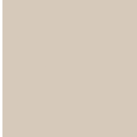
Светильники
БРА
ЛЮСТРЫ
РАСПРОДАЖА
СПОТЫ
НАСТОЛЬНЫЕ ЛАМПЫ
Смесители
Аксессуары
Смесители для ванны
Смесители для кухни
Смесители для раковин
Часы
Услуги
Подбор светильников по фото
О нас
Сертификаты
Фотогалерея
Сотрудничество
Акции
Доставка и оплата
Условия оплаты
Условия доставки
Вопрос - ответ
Бренды
Условия Гарантии
Реквизиты
Контакты
...