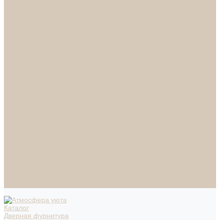
СПОТЫ
НАСТОЛЬНЫЕ ЛАМПЫ
ТОРШЕРЫ
Смесители
Аксессуары
Смесители для ванны
Смесители для кухни
Смесители для раковин
Часы
Услуги
Подбор светильников по фото
О нас
Сертификаты
Фотогалерея
Сотрудничество
Акции
Доставка и оплата
Условия оплаты
Условия доставки
Вопрос - ответ
Бренды
Условия Гарантии
Реквизиты
Контакты
Каталог
Дверная фурнитура