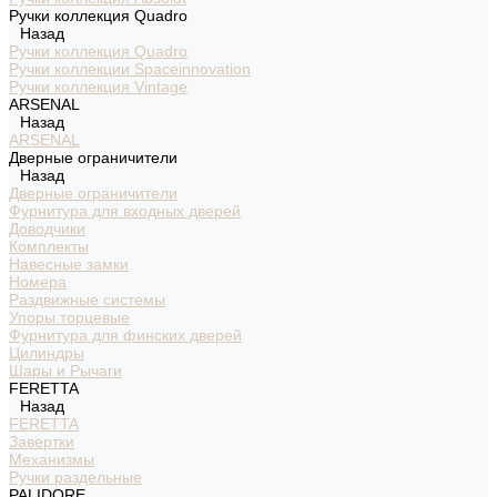
Ручки коллекция Quadro
Назад
Ручки коллекция Quadro
Ручки коллекции Spaceinnovation
Ручки коллекция Vintage
ARSENAL
Назад
ARSENAL
Дверные ограничители
Назад
Дверные ограничители
Фурнитура для входных дверей
Доводчики
Комплекты
Навесные замки
Номера
Раздвижные системы
Упоры торцевые
Фурнитура для финских дверей
Цилиндры
Шары и Рычаги
FERETTA
Назад
FERETTA
Завертки
Механизмы
Ручки раздельные
PALIDORE