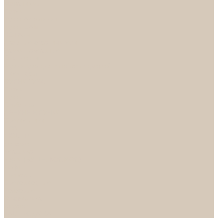
Механизмы
Петли
Ручки Алюминий
Ручки ЦАМ
НОРА-М
Дверные ограничители
Замки накладные
Комплекты
Фурнитура для китайских дверей
Цилиндры
ФУРНИТУРА
Петли
Ручки
Скобянка
ДВЕРНЫЕ РУЧКИ
Светильники
БРА
ЛЮСТРЫ
Детские
Классика
Круги (БУШЕ, КОСМОС)
Лофт
Подвесы
Светодиодные
Рожковые
Флористика
Хрусталь
РАСПРОДАЖА