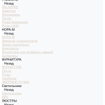
Назад
PALIDORE
Завертки
Механизмы
Петли
Ручки Алюминий
Ручки ЦАМ
НОРА-М
Назад
НОРА-М
Дверные ограничители
Замки накладные
Комплекты
Фурнитура для китайских дверей
Цилиндры
ФУРНИТУРА
Назад
ФУРНИТУРА
Петли
Ручки
Скобянка
ДВЕРНЫЕ РУЧКИ
Светильники
Назад
Светильники
БРА
ЛЮСТРЫ
Назад