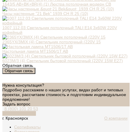
1643/5 AB+BK+BR(4) (1) Люстра потолочная модерн СВ
Часы настенные "21 Bek" 1939 СН R 25 (10)
1007.112.03 Cветильник потолочный TALI E14 3x60W 220V
кофейный
2365YX/3MIX (4) Светильник потолочный (220V 15
Настольная лампа MT1506/1T AB
6023M/3 (4) Светильник бытовой потолочный (220V 15W E27)
Обратная связь
Обратная связь
Нужна консультация?
Подробно расскажем о наших услугах, видах работ и типовых
проектах, рассчитаем стоимость и подготовим индивидуальное
предложение!
Задать вопрос
8 (800) 101 20 53
Обратный звонок
г. Красноярск
О компании
Сертификаты
Фотогалерея