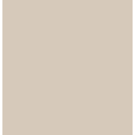
НОРА-М
Светильники
БРА
ЛЮСТРЫ
РАСПРОДАЖА
СПОТЫ
НАСТОЛЬНЫЕ ЛАМПЫ
Смесители
Аксессуары
Смесители для ванны
Смесители для кухни
Смесители для раковин
Часы
Услуги
Подбор светильников по фото
О нас
Сертификаты
Фотогалерея
Сотрудничество
Акции
Доставка и оплата
Условия оплаты
Условия доставки
Вопрос - ответ
Бренды
Условия Гарантии
Реквизиты
Контакты