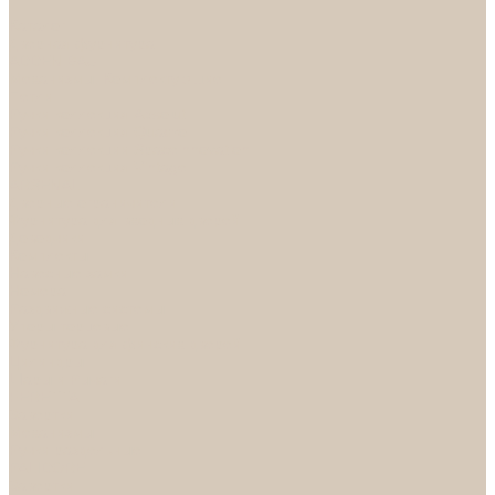
...
Каталог
Дверная фурнитура
ADDEN BAU
Механизмы, Комплектующие
Петли
Ручки коллекция Absolut
Ручки коллекция Quadro
Ручки коллекции Spaceinnovation
Ручки коллекция Vintage
ARSENAL
Дверные ограничители
Фурнитура для входных дверей
Доводчики
Комплекты
Навесные замки
Номера
Раздвижные системы
Упоры торцевые
Фурнитура для финских дверей
Цилиндры
Шары и Рычаги
FERETTA
Завертки
Механизмы
Ручки раздельные
PALIDORE
Завертки