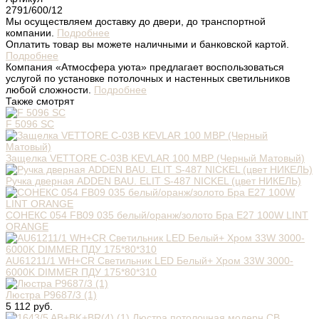
2791/600/12
Мы осуществляем доставку до двери, до транспортной
компании.
Подробнее
Оплатить товар вы можете наличными и банковской картой.
Подробнее
Компания «Атмосфера уюта» предлагает воспользоваться
услугой по установке потолочных и настенных светильников
любой сложности.
Подробнее
Также смотрят
F 5096 SC
Защелка VETTORE C-03B KEVLAR 100 MBP (Черный Матовый)
Ручка дверная ADDEN BAU. ELIT S-487 NICKEL (цвет НИКЕЛЬ)
СОНЕКС 054 FB09 035 белый/оранж/золото Бра Е27 100W LINT
ORANGE
AU61211/1 WH+CR Светильник LED Белый+ Хром 33W 3000-
6000K DIMMER ПДУ 175*80*310
Люстра P9687/3 (1)
5 112 руб.