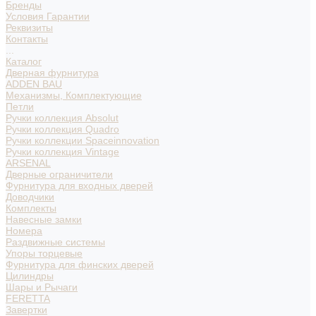
Бренды
Условия Гарантии
Реквизиты
Контакты
...
Каталог
Дверная фурнитура
ADDEN BAU
Механизмы, Комплектующие
Петли
Ручки коллекция Absolut
Ручки коллекция Quadro
Ручки коллекции Spaceinnovation
Ручки коллекция Vintage
ARSENAL
Дверные ограничители
Фурнитура для входных дверей
Доводчики
Комплекты
Навесные замки
Номера
Раздвижные системы
Упоры торцевые
Фурнитура для финских дверей
Цилиндры
Шары и Рычаги
FERETTA
Завертки