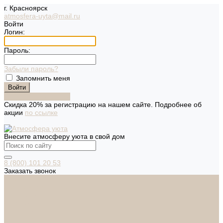
г. Красноярск
atmosfera-uyta@mail.ru
Войти
Логин:
Пароль:
Забыли пароль?
Запомнить меня
Зарегистрироваться
Скидка 20% за регистрацию на нашем сайте. Подробнее об
акции
по ссылке
Внесите атмосферу уюта в свой дом
8 (800) 101 20 53
Заказать звонок
Каталог
Дверная фурнитура
ADDEN BAU
ARSENAL
FERETTA
PALIDORE