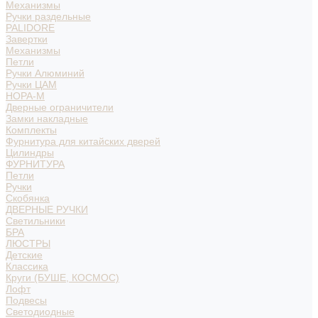
Механизмы
Ручки раздельные
PALIDORE
Завертки
Механизмы
Петли
Ручки Алюминий
Ручки ЦАМ
НОРА-М
Дверные ограничители
Замки накладные
Комплекты
Фурнитура для китайских дверей
Цилиндры
ФУРНИТУРА
Петли
Ручки
Скобянка
ДВЕРНЫЕ РУЧКИ
Светильники
БРА
ЛЮСТРЫ
Детские
Классика
Круги (БУШЕ, КОСМОС)
Лофт
Подвесы
Светодиодные