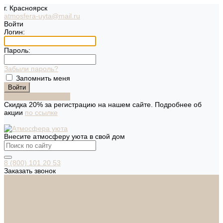
г. Красноярск
atmosfera-uyta@mail.ru
Войти
Логин:
Пароль:
Забыли пароль?
Запомнить меня
Зарегистрироваться
Скидка 20% за регистрацию на нашем сайте. Подробнее об
акции
по ссылке
Внесите атмосферу уюта в свой дом
8 (800) 101 20 53
Заказать звонок
Каталог
Дверная фурнитура
ADDEN BAU
ARSENAL
FERETTA
PALIDORE