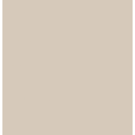
Механизмы
Петли
Ручки Алюминий
Ручки ЦАМ
НОРА-М
Дверные ограничители
Замки накладные
Комплекты
Фурнитура для китайских дверей
Цилиндры
ФУРНИТУРА
Петли
Ручки
Скобянка
ДВЕРНЫЕ РУЧКИ
Светильники
БРА
ЛЮСТРЫ
Детские
Классика
Круги (БУШЕ, КОСМОС)
Лофт
Подвесы
Светодиодные
Рожковые
Флористика
Хрусталь
РАСПРОДАЖА