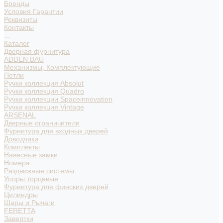
Бренды
Условия Гарантии
Реквизиты
Контакты
...
Каталог
Дверная фурнитура
ADDEN BAU
Механизмы, Комплектующие
Петли
Ручки коллекция Absolut
Ручки коллекция Quadro
Ручки коллекции Spaceinnovation
Ручки коллекция Vintage
ARSENAL
Дверные ограничители
Фурнитура для входных дверей
Доводчики
Комплекты
Навесные замки
Номера
Раздвижные системы
Упоры торцевые
Фурнитура для финских дверей
Цилиндры
Шары и Рычаги
FERETTA
Завертки