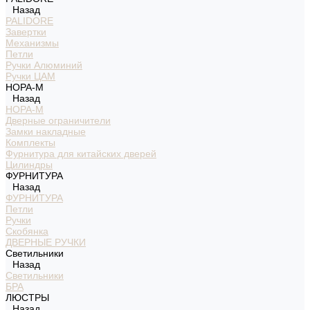
Назад
PALIDORE
Завертки
Механизмы
Петли
Ручки Алюминий
Ручки ЦАМ
НОРА-М
Назад
НОРА-М
Дверные ограничители
Замки накладные
Комплекты
Фурнитура для китайских дверей
Цилиндры
ФУРНИТУРА
Назад
ФУРНИТУРА
Петли
Ручки
Скобянка
ДВЕРНЫЕ РУЧКИ
Светильники
Назад
Светильники
БРА
ЛЮСТРЫ
Назад