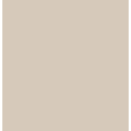
...
Каталог
Дверная фурнитура
ADDEN BAU
Механизмы, Комплектующие
Петли
Ручки коллекция Absolut
Ручки коллекция Quadro
Ручки коллекции Spaceinnovation
Ручки коллекция Vintage
ARSENAL
Дверные ограничители
Фурнитура для входных дверей
Доводчики
Комплекты
Навесные замки
Номера
Раздвижные системы
Упоры торцевые
Фурнитура для финских дверей
Цилиндры
Шары и Рычаги
FERETTA
Завертки
Механизмы
Ручки раздельные
PALIDORE
Завертки