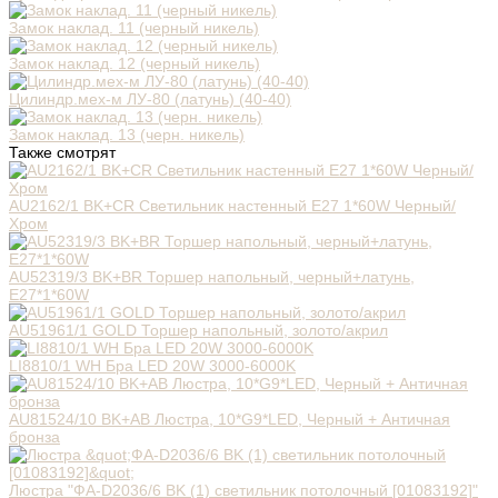
Замок наклад. 11 (черный никель)
Замок наклад. 12 (черный никель)
Цилиндр.мех-м ЛУ-80 (латунь) (40-40)
Замок наклад. 13 (черн. никель)
Также смотрят
AU2162/1 BK+CR Светильник настенный E27 1*60W Черный/
Хром
AU52319/3 BK+BR Торшер напольный, черный+латунь,
Е27*1*60W
AU51961/1 GOLD Торшер напольный, золото/акрил
LI8810/1 WH Бра LED 20W 3000-6000K
AU81524/10 BK+AB Люстра, 10*G9*LED, Черный + Античная
бронза
Люстра "ФА-D2036/6 BK (1) светильник потолочный [01083192]"