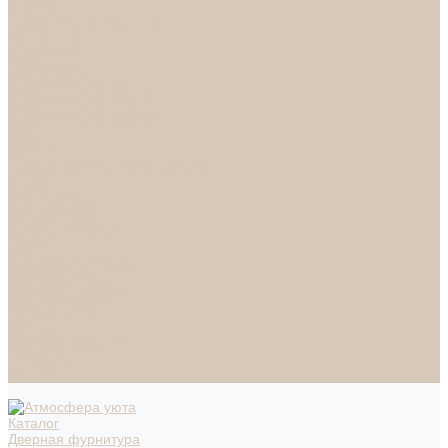
СПОТЫ
НАСТОЛЬНЫЕ ЛАМПЫ
ТОРШЕРЫ
Смесители
Аксессуары
Смесители для ванны
Смесители для кухни
Смесители для раковин
Часы
Услуги
Подбор светильников по фото
О нас
Сертификаты
Фотогалерея
Сотрудничество
Акции
Доставка и оплата
Условия оплаты
Условия доставки
Вопрос - ответ
Бренды
Условия Гарантии
Реквизиты
Контакты
Каталог
Дверная фурнитура