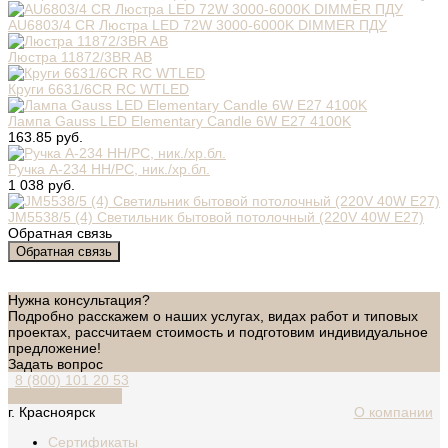
AU6803/4 CR Люстра LED 72W 3000-6000K DIMMER ПДУ
Люстра 11872/3BR AB
Круги 6631/6CR RC WTLED
Лампа Gauss LED Elementary Candle 6W E27 4100K
163.85 руб.
Ручка A-234 HH/PC, ник./хр.бл.
1 038 руб.
JM5538/5 (4) Светильник бытовой потолочный (220V 40W E27)
Обратная связь
Обратная связь
Нужна консультация?
Подробно расскажем о наших услугах, видах работ и типовых
проектах, рассчитаем стоимость и подготовим индивидуальное
предложение!
Задать вопрос
8 (800) 101 20 53
Обратный звонок
г. Красноярск
О компании
Сертификаты