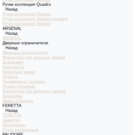
Ручки коллекция Quadro
Назад
Ручки коллекция Quadro
Ручки коллекции Spaceinnovation
Ручки коллекция Vintage
ARSENAL
Назад
ARSENAL
Дверные ограничители
Назад
Дверные ограничители
Фурнитура для входных дверей
Доводчики
Комплекты
Навесные замки
Номера
Раздвижные системы
Упоры торцевые
Фурнитура для финских дверей
Цилиндры
Шары и Рычаги
FERETTA
Назад
FERETTA
Завертки
Механизмы
Ручки раздельные
PALIDORE