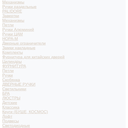
Механизмы
Ручки раздельные
PALIDORE
Завертки
Механизмы
Петли
Ручки Алюминий
Ручки ЦАМ
НОРА-М
Дверные ограничители
Замки накладные
Комплекты
Фурнитура для китайских дверей
Цилиндры
ФУРНИТУРА
Петли
Ручки
Скобянка
ДВЕРНЫЕ РУЧКИ
Светильники
БРА
ЛЮСТРЫ
Детские
Классика
Круги (БУШЕ, КОСМОС)
Лофт
Подвесы
Светодиодные