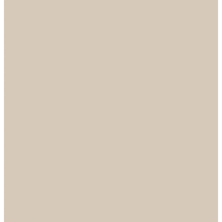
НОРА-М
Светильники
БРА
ЛЮСТРЫ
РАСПРОДАЖА
СПОТЫ
НАСТОЛЬНЫЕ ЛАМПЫ
Смесители
Аксессуары
Смесители для ванны
Смесители для кухни
Смесители для раковин
Часы
Услуги
Подбор светильников по фото
О нас
Сертификаты
Фотогалерея
Сотрудничество
Акции
Доставка и оплата
Условия оплаты
Условия доставки
Вопрос - ответ
Бренды
Условия Гарантии
Реквизиты
Контакты