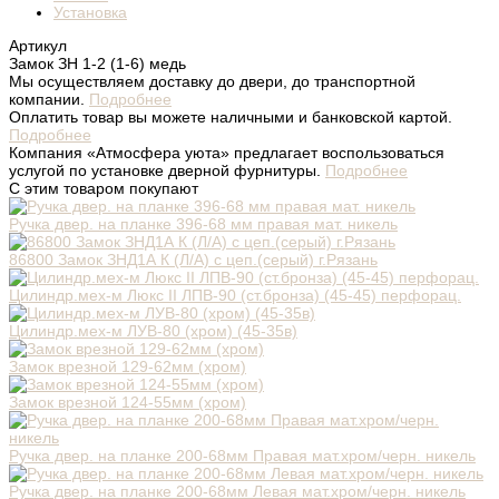
Установка
Артикул
Замок ЗН 1-2 (1-6) медь
Мы осуществляем доставку до двери, до транспортной
компании.
Подробнее
Оплатить товар вы можете наличными и банковской картой.
Подробнее
Компания «Атмосфера уюта» предлагает воспользоваться
услугой по установке дверной фурнитуры.
Подробнее
С этим товаром покупают
Ручка двер. на планке 396-68 мм правая мат. никель
86800 Замок ЗНД1А К (Л/А) с цеп.(серый) г.Рязань
Цилиндр.мех-м Люкс II ЛПВ-90 (ст.бронза) (45-45) перфорац.
Цилиндр.мех-м ЛУВ-80 (хром) (45-35в)
Замок врезной 129-62мм (хром)
Замок врезной 124-55мм (хром)
Ручка двер. на планке 200-68мм Правая мат.хром/черн. никель
Ручка двер. на планке 200-68мм Левая мат.хром/черн. никель