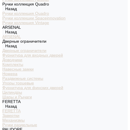
Ручки коллекция Quadro
Назад
Ручки коллекция Quadro
Ручки коллекции Spaceinnovation
Ручки коллекция Vintage
ARSENAL
Назад
ARSENAL
Дверные ограничители
Назад
Дверные ограничители
Фурнитура для входных дверей
Доводчики
Комплекты
Навесные замки
Номера
Раздвижные системы
Упоры торцевые
Фурнитура для финских дверей
Цилиндры
Шары и Рычаги
FERETTA
Назад
FERETTA
Завертки
Механизмы
Ручки раздельные
PALIDORE