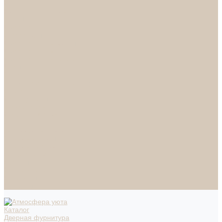
СПОТЫ
НАСТОЛЬНЫЕ ЛАМПЫ
ТОРШЕРЫ
Смесители
Аксессуары
Смесители для ванны
Смесители для кухни
Смесители для раковин
Часы
Услуги
Подбор светильников по фото
О нас
Сертификаты
Фотогалерея
Сотрудничество
Акции
Доставка и оплата
Условия оплаты
Условия доставки
Вопрос - ответ
Бренды
Условия Гарантии
Реквизиты
Контакты
Каталог
Дверная фурнитура