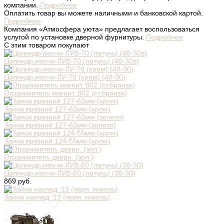
компании.
Подробнее
Оплатить товар вы можете наличными и банковской картой.
Подробнее
Компания «Атмосфера уюта» предлагает воспользоваться
услугой по установке дверной фурнитуры.
Подробнее
С этим товаром покупают
Цилиндр.мех-м ЛУВ-70 (латунь) (40-30в)
Цилиндр.мех-м ЛУ-70 (хром) (40-30)
Ограничитель магнит. 802 (ст.бронза)
Замок врезной 127-62мм (хром)
Замок врезной 127-62мм (золото)
Замок врезной 124-55мм (хром)
Ограничитель дверн. (зол.)
Цилиндр.мех-м ЛУВ-60 (латунь) (30-30)
869 руб.
Замок наклад. 13 (черн. никель)