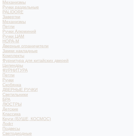
Механизмы
Ручки раздельные
PALIDORE
Завертки
Механизмы
Петли
Ручки Алюминий
Ручки ЦАМ
НОРА-М
Дверные ограничители
Замки накладные
Комплекты
Фурнитура для китайских дверей
Цилиндры
ФУРНИТУРА
Петли
Ручки
Скобянка
ДВЕРНЫЕ РУЧКИ
Светильники
БРА
ЛЮСТРЫ
Детские
Классика
Круги (БУШЕ, КОСМОС)
Лофт
Подвесы
Светодиодные