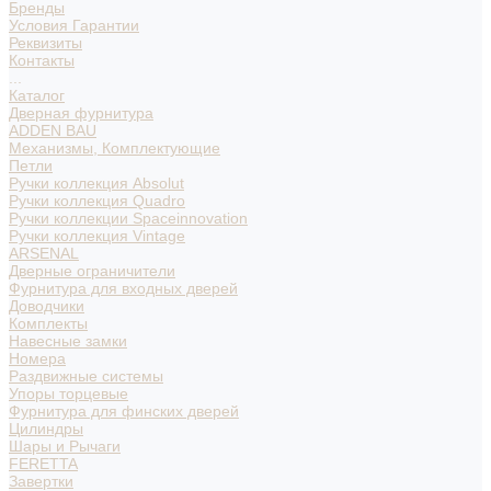
Бренды
Условия Гарантии
Реквизиты
Контакты
...
Каталог
Дверная фурнитура
ADDEN BAU
Механизмы, Комплектующие
Петли
Ручки коллекция Absolut
Ручки коллекция Quadro
Ручки коллекции Spaceinnovation
Ручки коллекция Vintage
ARSENAL
Дверные ограничители
Фурнитура для входных дверей
Доводчики
Комплекты
Навесные замки
Номера
Раздвижные системы
Упоры торцевые
Фурнитура для финских дверей
Цилиндры
Шары и Рычаги
FERETTA
Завертки