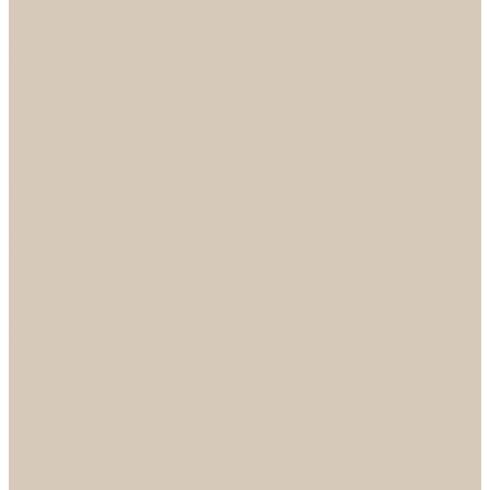
...
Каталог
Дверная фурнитура
ADDEN BAU
Механизмы, Комплектующие
Петли
Ручки коллекция Absolut
Ручки коллекция Quadro
Ручки коллекции Spaceinnovation
Ручки коллекция Vintage
ARSENAL
Дверные ограничители
Фурнитура для входных дверей
Доводчики
Комплекты
Навесные замки
Номера
Раздвижные системы
Упоры торцевые
Фурнитура для финских дверей
Цилиндры
Шары и Рычаги
FERETTA
Завертки
Механизмы
Ручки раздельные
PALIDORE
Завертки