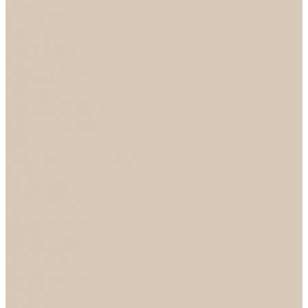
НОРА-М
Светильники
БРА
ЛЮСТРЫ
РАСПРОДАЖА
СПОТЫ
НАСТОЛЬНЫЕ ЛАМПЫ
Смесители
Аксессуары
Смесители для ванны
Смесители для кухни
Смесители для раковин
Часы
Услуги
Подбор светильников по фото
О нас
Сертификаты
Фотогалерея
Сотрудничество
Акции
Доставка и оплата
Условия оплаты
Условия доставки
Вопрос - ответ
Бренды
Условия Гарантии
Реквизиты
Контакты