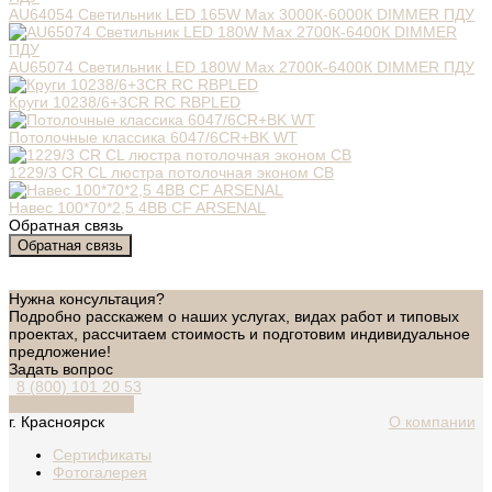
AU64054 Светильник LED 165W Max 3000К-6000К DIMMER ПДУ
AU65074 Светильник LED 180W Max 2700К-6400К DIMMER ПДУ
Круги 10238/6+3CR RC RBPLED
Потолочные классика 6047/6CR+BK WT
1229/3 CR CL люстра потолочная эконом СВ
Навес 100*70*2,5 4ВВ CF ARSENAL
Обратная связь
Обратная связь
Нужна консультация?
Подробно расскажем о наших услугах, видах работ и типовых
проектах, рассчитаем стоимость и подготовим индивидуальное
предложение!
Задать вопрос
8 (800) 101 20 53
Обратный звонок
г. Красноярск
О компании
Сертификаты
Фотогалерея