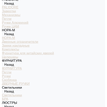
Назад
PALIDORE
Завертки
Механизмы
Петли
Ручки Алюминий
Ручки ЦАМ
НОРА-М
Назад
НОРА-М
Дверные ограничители
Замки накладные
Комплекты
Фурнитура для китайских дверей
Цилиндры
ФУРНИТУРА
Назад
ФУРНИТУРА
Петли
Ручки
Скобянка
ДВЕРНЫЕ РУЧКИ
Светильники
Назад
Светильники
БРА
ЛЮСТРЫ
Назад