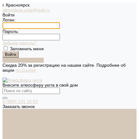
г. Красноярск
atmosfera-uyta@mail.ru
Войти
Логин:
Пароль:
Забыли пароль?
Запомнить меня
Зарегистрироваться
Скидка 20% за регистрацию на нашем сайте. Подробнее об
акции
по ссылке
Внесите атмосферу уюта в свой дом
8 (800) 101 20 53
Заказать звонок
Каталог
Дверная фурнитура
ADDEN BAU
ARSENAL
FERETTA
PALIDORE