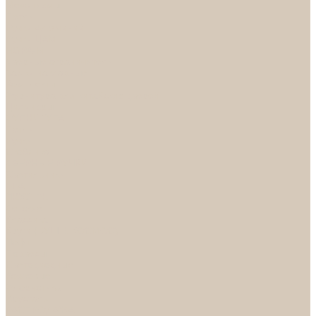
Механизмы
Петли
Ручки Алюминий
Ручки ЦАМ
НОРА-М
Дверные ограничители
Замки накладные
Комплекты
Фурнитура для китайских дверей
Цилиндры
ФУРНИТУРА
Петли
Ручки
Скобянка
ДВЕРНЫЕ РУЧКИ
Светильники
БРА
ЛЮСТРЫ
Детские
Классика
Круги (БУШЕ, КОСМОС)
Лофт
Подвесы
Светодиодные
Рожковые
Флористика
Хрусталь
РАСПРОДАЖА