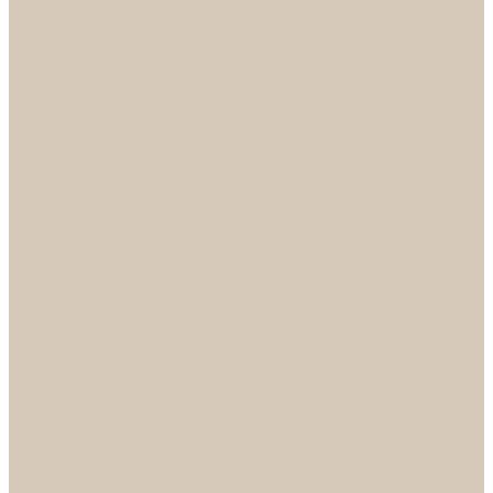
...
Каталог
Дверная фурнитура
ADDEN BAU
Механизмы, Комплектующие
Петли
Ручки коллекция Absolut
Ручки коллекция Quadro
Ручки коллекции Spaceinnovation
Ручки коллекция Vintage
ARSENAL
Дверные ограничители
Фурнитура для входных дверей
Доводчики
Комплекты
Навесные замки
Номера
Раздвижные системы
Упоры торцевые
Фурнитура для финских дверей
Цилиндры
Шары и Рычаги
FERETTA
Завертки
Механизмы
Ручки раздельные
PALIDORE
Завертки