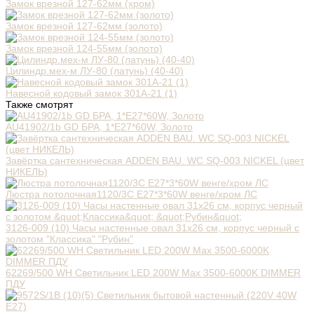
Замок врезной 127-62мм (хром)
Замок врезной 127-62мм (золото)
Замок врезной 124-55мм (золото)
Цилиндр.мех-м ЛУ-80 (латунь) (40-40)
Навесной кодовый замок 301A-21 (1)
Также смотрят
AU41902/1b GD БРА, 1*E27*60W, Золото
Завёртка сантехническая ADDEN BAU. WC SQ-003 NICKEL (цвет
НИКЕЛЬ)
Люстра потолочная1120/3C E27*3*60W венге/хром ЛС
3126-009 (10) Часы настенные овал 31х26 см, корпус черный с
золотом "Классика" "Рубин"
62269/500 WH Светильник LED 200W Max 3500-6000K DIMMER
ПДУ