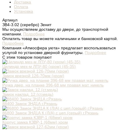
Доставка
Оплата
Установка
Артикул
ЗВ4-3.02 (серебро) Зенит
Мы осуществляем доставку до двери, до транспортной
компании.
Подробнее
Оплатить товар вы можете наличными и банковской картой.
Подробнее
Компания «Атмосфера уюта» предлагает воспользоваться
услугой по установке дверной фурнитуры.
Подробнее
С этим товаром покупают
Цилиндр мех-м ЛПУ-80 (хром) (45-35)
Замок врезной 126-70мм (хром)
Ручка двер. на планке 396-68 мм правая мат. никель
Замок наклад. 12 (ст.медь)
88400 Замок ЗНД1А г.Рязань
86800 Замок ЗНД1А К (Л/А) с цеп.(серый) г.Рязань
Корпус замка КЗВР-1 (68мм) хром