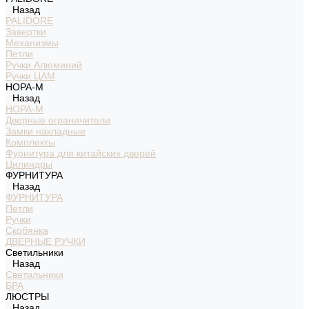
Назад
PALIDORE
Завертки
Механизмы
Петли
Ручки Алюминий
Ручки ЦАМ
НОРА-М
Назад
НОРА-М
Дверные ограничители
Замки накладные
Комплекты
Фурнитура для китайских дверей
Цилиндры
ФУРНИТУРА
Назад
ФУРНИТУРА
Петли
Ручки
Скобянка
ДВЕРНЫЕ РУЧКИ
Светильники
Назад
Светильники
БРА
ЛЮСТРЫ
Назад