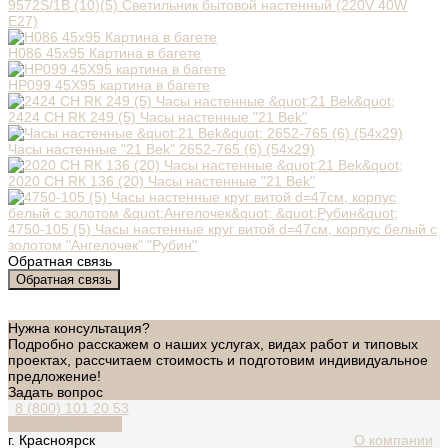
9572S/1B (10)(5) Светильник бытовой настенный (220V 40W
E27)
H086 45x95 Картина в багете
НР099 45Х95 картина в багете
2424 СН RК 249 (5) Часы настенные "21 Bek"
Часы настенные "21 Bek" 2652-765 (6) (54х29)
2020 СН RК 136 (20) Часы настенные "21 Bek"
4750-105 (5) Часы настенные круг витой d=47см, корпус белый с
золотом "Ангелочек" "Рубин"
Обратная связь
Обратная связь
Нужна консультация?
Подробно расскажем о наших услугах, видах работ и типовых
проектах, рассчитаем стоимость и подготовим индивидуальное
предложение!
Задать вопрос
8 (800) 101 20 53
Обратный звонок
г. Красноярск
О компании