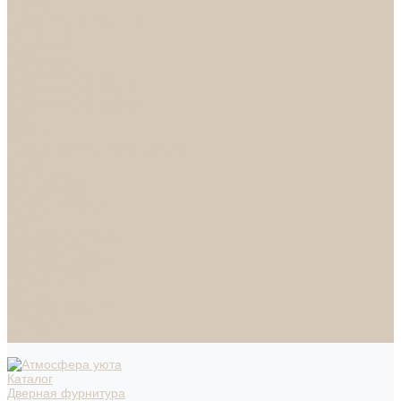
СПОТЫ
НАСТОЛЬНЫЕ ЛАМПЫ
ТОРШЕРЫ
Смесители
Аксессуары
Смесители для ванны
Смесители для кухни
Смесители для раковин
Часы
Услуги
Подбор светильников по фото
О нас
Сертификаты
Фотогалерея
Сотрудничество
Акции
Доставка и оплата
Условия оплаты
Условия доставки
Вопрос - ответ
Бренды
Условия Гарантии
Реквизиты
Контакты
Каталог
Дверная фурнитура