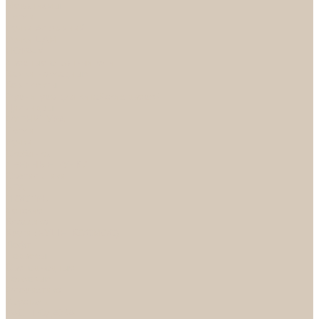
Механизмы
Петли
Ручки Алюминий
Ручки ЦАМ
НОРА-М
Дверные ограничители
Замки накладные
Комплекты
Фурнитура для китайских дверей
Цилиндры
ФУРНИТУРА
Петли
Ручки
Скобянка
ДВЕРНЫЕ РУЧКИ
Светильники
БРА
ЛЮСТРЫ
Детские
Классика
Круги (БУШЕ, КОСМОС)
Лофт
Подвесы
Светодиодные
Рожковые
Флористика
Хрусталь
РАСПРОДАЖА