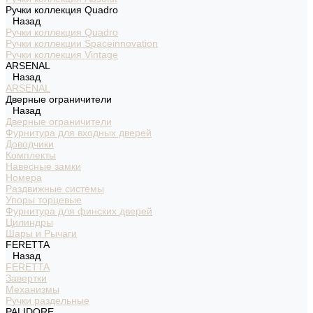
Ручки коллекция Quadro
Назад
Ручки коллекция Quadro
Ручки коллекции Spaceinnovation
Ручки коллекция Vintage
ARSENAL
Назад
ARSENAL
Дверные ограничители
Назад
Дверные ограничители
Фурнитура для входных дверей
Доводчики
Комплекты
Навесные замки
Номера
Раздвижные системы
Упоры торцевые
Фурнитура для финских дверей
Цилиндры
Шары и Рычаги
FERETTA
Назад
FERETTA
Завертки
Механизмы
Ручки раздельные
PALIDORE