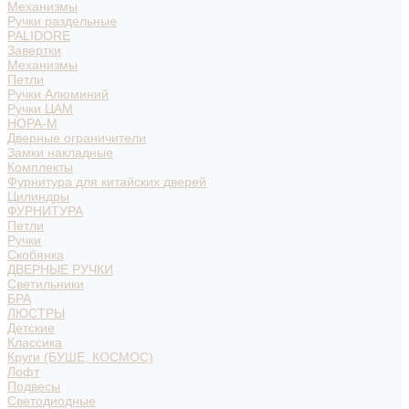
Механизмы
Ручки раздельные
PALIDORE
Завертки
Механизмы
Петли
Ручки Алюминий
Ручки ЦАМ
НОРА-М
Дверные ограничители
Замки накладные
Комплекты
Фурнитура для китайских дверей
Цилиндры
ФУРНИТУРА
Петли
Ручки
Скобянка
ДВЕРНЫЕ РУЧКИ
Светильники
БРА
ЛЮСТРЫ
Детские
Классика
Круги (БУШЕ, КОСМОС)
Лофт
Подвесы
Светодиодные