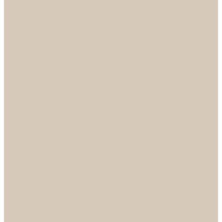
НОРА-М
Светильники
БРА
ЛЮСТРЫ
РАСПРОДАЖА
СПОТЫ
НАСТОЛЬНЫЕ ЛАМПЫ
Смесители
Аксессуары
Смесители для ванны
Смесители для кухни
Смесители для раковин
Часы
Услуги
Подбор светильников по фото
О нас
Сертификаты
Фотогалерея
Сотрудничество
Акции
Доставка и оплата
Условия оплаты
Условия доставки
Вопрос - ответ
Бренды
Условия Гарантии
Реквизиты
Контакты