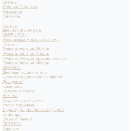
Бренды
Условия Гарантии
Реквизиты
Контакты
...
Каталог
Дверная фурнитура
ADDEN BAU
Механизмы, Комплектующие
Петли
Ручки коллекция Absolut
Ручки коллекция Quadro
Ручки коллекции Spaceinnovation
Ручки коллекция Vintage
ARSENAL
Дверные ограничители
Фурнитура для входных дверей
Доводчики
Комплекты
Навесные замки
Номера
Раздвижные системы
Упоры торцевые
Фурнитура для финских дверей
Цилиндры
Шары и Рычаги
FERETTA
Завертки