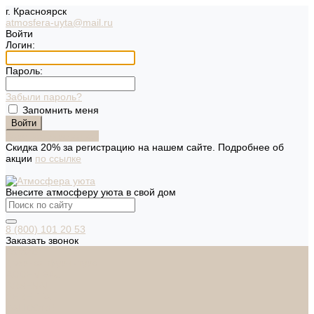
г. Красноярск
atmosfera-uyta@mail.ru
Войти
Логин:
Пароль:
Забыли пароль?
Запомнить меня
Зарегистрироваться
Скидка 20% за регистрацию на нашем сайте. Подробнее об
акции
по ссылке
Внесите атмосферу уюта в свой дом
8 (800) 101 20 53
Заказать звонок
Каталог
Дверная фурнитура
ADDEN BAU
ARSENAL
FERETTA
PALIDORE