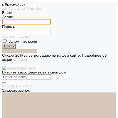
г. Красноярск
atmosfera-uyta@mail.ru
Войти
Логин:
Пароль:
Забыли пароль?
Запомнить меня
Зарегистрироваться
Скидка 20% за регистрацию на нашем сайте. Подробнее об
акции
по ссылке
Внесите атмосферу уюта в свой дом
8 (800) 101 20 53
Заказать звонок
Каталог
Дверная фурнитура
ADDEN BAU
ARSENAL
FERETTA
PALIDORE