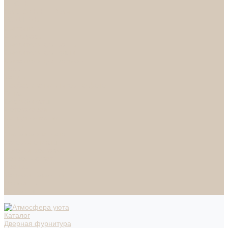
СПОТЫ
НАСТОЛЬНЫЕ ЛАМПЫ
ТОРШЕРЫ
Смесители
Аксессуары
Смесители для ванны
Смесители для кухни
Смесители для раковин
Часы
Услуги
Подбор светильников по фото
О нас
Сертификаты
Фотогалерея
Сотрудничество
Акции
Доставка и оплата
Условия оплаты
Условия доставки
Вопрос - ответ
Бренды
Условия Гарантии
Реквизиты
Контакты
Каталог
Дверная фурнитура