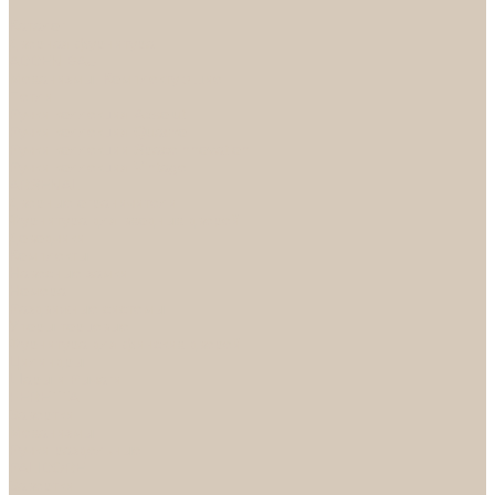
...
Каталог
Дверная фурнитура
ADDEN BAU
Механизмы, Комплектующие
Петли
Ручки коллекция Absolut
Ручки коллекция Quadro
Ручки коллекции Spaceinnovation
Ручки коллекция Vintage
ARSENAL
Дверные ограничители
Фурнитура для входных дверей
Доводчики
Комплекты
Навесные замки
Номера
Раздвижные системы
Упоры торцевые
Фурнитура для финских дверей
Цилиндры
Шары и Рычаги
FERETTA
Завертки
Механизмы
Ручки раздельные
PALIDORE
Завертки