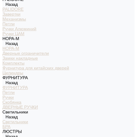
Назад
PALIDORE
Завертки
Механизмы
Петли
Ручки Алюминий
Ручки ЦАМ
НОРА-М
Назад
НОРА-М
Дверные ограничители
Замки накладные
Комплекты
Фурнитура для китайских дверей
Цилиндры
ФУРНИТУРА
Назад
ФУРНИТУРА
Петли
Ручки
Скобянка
ДВЕРНЫЕ РУЧКИ
Светильники
Назад
Светильники
БРА
ЛЮСТРЫ
Назад