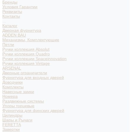
Бренды
Условия Гарантии
Реквизиты
Контакты
...
Каталог
Дверная фурнитура
ADDEN BAU
Механизмы, Комплектующие
Петли
Ручки коллекция Absolut
Ручки коллекция Quadro
Ручки коллекции Spaceinnovation
Ручки коллекция Vintage
ARSENAL
Дверные ограничители
Фурнитура для входных дверей
Доводчики
Комплекты
Навесные замки
Номера
Раздвижные системы
Упоры торцевые
Фурнитура для финских дверей
Цилиндры
Шары и Рычаги
FERETTA
Завертки