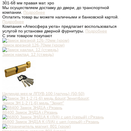
301-68 мм правая мат. хро
Мы осуществляем доставку до двери, до транспортной
компании.
Подробнее
Оплатить товар вы можете наличными и банковской картой.
Подробнее
Компания «Атмосфера уюта» предлагает воспользоваться
услугой по установке дверной фурнитуры.
Подробнее
С этим товаром покупают
Замок врезной 126-70мм (хром)
Замок наклад. 12 (ст.медь)
Цилиндр.мех-м ЛПУВ-100 (латунь) (50-50)
Замок ЗН 1-2 (1-6) медь "Зенит"
88400 Замок ЗНД1А г.Рязань
86800 Замок ЗНД1А К (Л/А) с цеп.(серый) г.Рязань