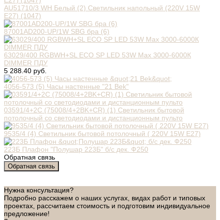
AU51710/3 WH Белый (2) Светильник напольный (220V 15W
E27) (1047)
87001АD200-UP/1W SBG бра (6)
63029/400 RGBWH+SL ECO SP LED 53W Max 3000-6000К
DIMMER ПДУ
5 288.40 руб.
4056-573 (5) Часы настенные "21 Bek"
03591/4+2С (75008/4+2BK+CR) (1) Светильник бытовой
потолочный со светодиодами и дистанционным пульто
9535/4 (4) Светильник бытовой потолочный ( 220V 15W E27)
223Б Плафон "Полушар 223Б" б/с дек. Ф250
Обратная связь
Обратная связь
Нужна консультация?
Подробно расскажем о наших услугах, видах работ и типовых
проектах, рассчитаем стоимость и подготовим индивидуальное
предложение!