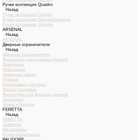
Ручки коллекция Quadro
Назад
Ручки коллекция Quadro
Ручки коллекции Spaceinnovation
Ручки коллекция Vintage
ARSENAL
Назад
ARSENAL
Дверные ограничители
Назад
Дверные ограничители
Фурнитура для входных дверей
Доводчики
Комплекты
Навесные замки
Номера
Раздвижные системы
Упоры торцевые
Фурнитура для финских дверей
Цилиндры
Шары и Рычаги
FERETTA
Назад
FERETTA
Завертки
Механизмы
Ручки раздельные
PALIDORE