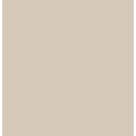
Механизмы
Петли
Ручки Алюминий
Ручки ЦАМ
НОРА-М
Дверные ограничители
Замки накладные
Комплекты
Фурнитура для китайских дверей
Цилиндры
ФУРНИТУРА
Петли
Ручки
Скобянка
ДВЕРНЫЕ РУЧКИ
Светильники
БРА
ЛЮСТРЫ
Детские
Классика
Круги (БУШЕ, КОСМОС)
Лофт
Подвесы
Светодиодные
Рожковые
Флористика
Хрусталь
РАСПРОДАЖА