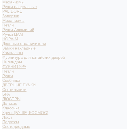
Механизмы
Ручки раздельные
PALIDORE
Завертки
Механизмы
Петли
Ручки Алюминий
Ручки ЦАМ
НОРА-М
Дверные ограничители
Замки накладные
Комплекты
Фурнитура для китайских дверей
Цилиндры
ФУРНИТУРА
Петли
Ручки
Скобянка
ДВЕРНЫЕ РУЧКИ
Светильники
БРА
ЛЮСТРЫ
Детские
Классика
Круги (БУШЕ, КОСМОС)
Лофт
Подвесы
Светодиодные