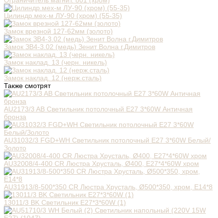
Ограничитель магнит. 801 (хром)
Цилиндр.мех-м ЛУ-90 (хром) (55-35)
Замок врезной 127-62мм (золото)
Замок ЗВ4-3.02 (медь) Зенит Волна г.Димитров
Замок наклад. 13 (черн. никель)
Замок наклад. 12 (нерж.сталь)
Также смотрят
AU2173/3 AB Светильник потолочный E27 3*60W Античная
бронза
AU31032/3 FGD+WH Светильник потолочный E27 3*60W Белый/
Золото
AU32008/4-400 CR Люстра Хрусталь, Ø400, E27*4*60W хром
AU31913/8-500*350 CR Люстра Хрусталь, Ø500*350, хром, Е14*8
13011/3 BK Светильник E27*3*60W (1)