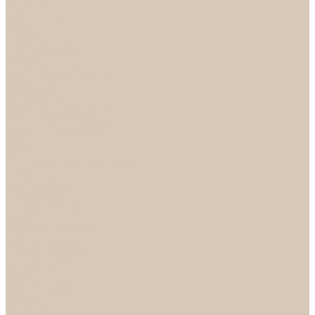
НОРА-М
Светильники
БРА
ЛЮСТРЫ
РАСПРОДАЖА
СПОТЫ
НАСТОЛЬНЫЕ ЛАМПЫ
Смесители
Аксессуары
Смесители для ванны
Смесители для кухни
Смесители для раковин
Часы
Услуги
Подбор светильников по фото
О нас
Сертификаты
Фотогалерея
Сотрудничество
Акции
Доставка и оплата
Условия оплаты
Условия доставки
Вопрос - ответ
Бренды
Условия Гарантии
Реквизиты
Контакты