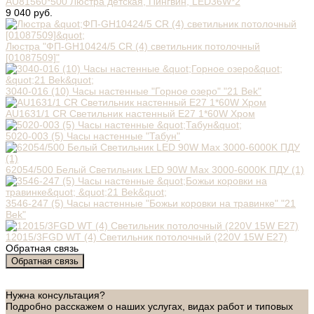
AU81560*500 Люстра детская, Пингвин, LED36W*2
9 040 руб.
Люстра "ФП-GH10424/5 CR (4) светильник потолочный
[01087509]"
3040-016 (10) Часы настенные "Горное озеро" "21 Bek"
AU1631/1 CR Светильник настенный E27 1*60W Хром
5020-003 (5) Часы настенные "Табун"
62054/500 Белый Светильник LED 90W Max 3000-6000K ПДУ (1)
3546-247 (5) Часы настенные "Божьи коровки на травинке" "21
Bek"
12015/3FGD WT (4) Светильник потолочный (220V 15W E27)
Обратная связь
Обратная связь
Нужна консультация?
Подробно расскажем о наших услугах, видах работ и типовых