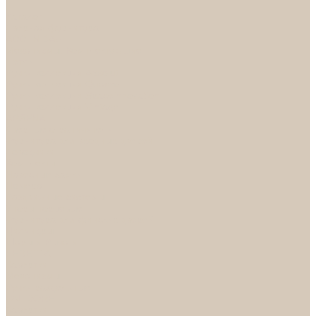
...
Каталог
Дверная фурнитура
ADDEN BAU
Механизмы, Комплектующие
Петли
Ручки коллекция Absolut
Ручки коллекция Quadro
Ручки коллекции Spaceinnovation
Ручки коллекция Vintage
ARSENAL
Дверные ограничители
Фурнитура для входных дверей
Доводчики
Комплекты
Навесные замки
Номера
Раздвижные системы
Упоры торцевые
Фурнитура для финских дверей
Цилиндры
Шары и Рычаги
FERETTA
Завертки
Механизмы
Ручки раздельные
PALIDORE
Завертки