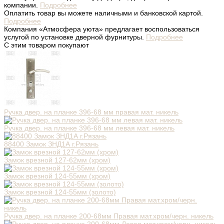
компании.
Подробнее
Оплатить товар вы можете наличными и банковской картой.
Подробнее
Компания «Атмосфера уюта» предлагает воспользоваться
услугой по установке дверной фурнитуры.
Подробнее
С этим товаром покупают
Ручка двер. на планке 396-68 мм правая мат. никель
Ручка двер. на планке 396-68 мм левая мат. никель
88400 Замок ЗНД1А г.Рязань
Замок врезной 127-62мм (хром)
Замок врезной 124-55мм (хром)
Замок врезной 124-55мм (золото)
Ручка двер. на планке 200-68мм Правая мат.хром/черн. никель