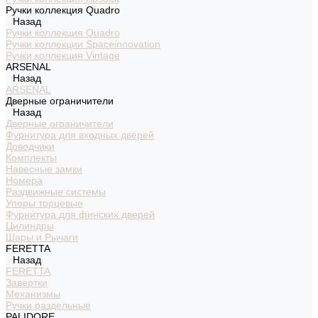
Ручки коллекция Quadro
Назад
Ручки коллекция Quadro
Ручки коллекции Spaceinnovation
Ручки коллекция Vintage
ARSENAL
Назад
ARSENAL
Дверные ограничители
Назад
Дверные ограничители
Фурнитура для входных дверей
Доводчики
Комплекты
Навесные замки
Номера
Раздвижные системы
Упоры торцевые
Фурнитура для финских дверей
Цилиндры
Шары и Рычаги
FERETTA
Назад
FERETTA
Завертки
Механизмы
Ручки раздельные
PALIDORE