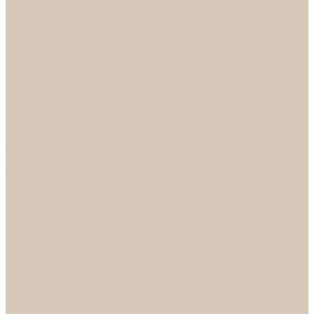
Механизмы
Петли
Ручки Алюминий
Ручки ЦАМ
НОРА-М
Дверные ограничители
Замки накладные
Комплекты
Фурнитура для китайских дверей
Цилиндры
ФУРНИТУРА
Петли
Ручки
Скобянка
ДВЕРНЫЕ РУЧКИ
Светильники
БРА
ЛЮСТРЫ
Детские
Классика
Круги (БУШЕ, КОСМОС)
Лофт
Подвесы
Светодиодные
Рожковые
Флористика
Хрусталь
РАСПРОДАЖА