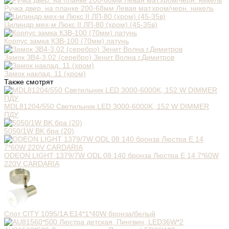
Ручка двер. на планке 200-68мм Левая мат.хром/черн. никель
Цилиндр.мех-м Люкс II ЛП-80 (хром) (45-35в)
Корпус замка КЗВ-100 (70мм) латунь
Замок ЗВ4-3.02 (серебро) Зенит Волна г.Димитров
Замок наклад. 11 (хром)
Также смотрят
MDL81204/550 Светильник LED 3000-6000K, 152 W DIMMER
ПДУ
5050/1W BK бра (20)
ODEON LIGHT 1379/7W ODL 08 140 бронза Люстра Е 14 7*60W
220V CARDARIA
Спот CITY 1095/1A E14*1*40W бронза/белый