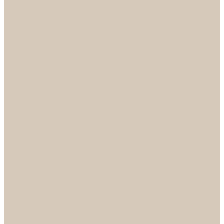
НОРА-М
Светильники
БРА
ЛЮСТРЫ
РАСПРОДАЖА
СПОТЫ
НАСТОЛЬНЫЕ ЛАМПЫ
Смесители
Аксессуары
Смесители для ванны
Смесители для кухни
Смесители для раковин
Часы
Услуги
Подбор светильников по фото
О нас
Сертификаты
Фотогалерея
Сотрудничество
Акции
Доставка и оплата
Условия оплаты
Условия доставки
Вопрос - ответ
Бренды
Условия Гарантии
Реквизиты
Контакты