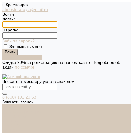
г. Красноярск
atmosfera-uyta@mail.ru
Войти
Логин:
Пароль:
Забыли пароль?
Запомнить меня
Зарегистрироваться
Скидка 20% за регистрацию на нашем сайте. Подробнее об
акции
по ссылке
Внесите атмосферу уюта в свой дом
8 (800) 101 20 53
Заказать звонок
Каталог
Дверная фурнитура
ADDEN BAU
ARSENAL
FERETTA
PALIDORE