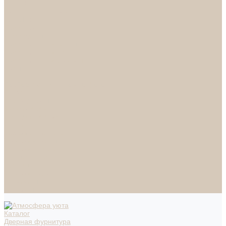
СПОТЫ
НАСТОЛЬНЫЕ ЛАМПЫ
ТОРШЕРЫ
Смесители
Аксессуары
Смесители для ванны
Смесители для кухни
Смесители для раковин
Часы
Услуги
Подбор светильников по фото
О нас
Сертификаты
Фотогалерея
Сотрудничество
Акции
Доставка и оплата
Условия оплаты
Условия доставки
Вопрос - ответ
Бренды
Условия Гарантии
Реквизиты
Контакты
Каталог
Дверная фурнитура