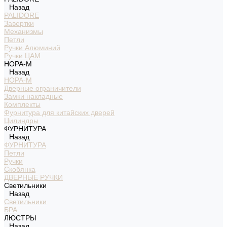
Назад
PALIDORE
Завертки
Механизмы
Петли
Ручки Алюминий
Ручки ЦАМ
НОРА-М
Назад
НОРА-М
Дверные ограничители
Замки накладные
Комплекты
Фурнитура для китайских дверей
Цилиндры
ФУРНИТУРА
Назад
ФУРНИТУРА
Петли
Ручки
Скобянка
ДВЕРНЫЕ РУЧКИ
Светильники
Назад
Светильники
БРА
ЛЮСТРЫ
Назад