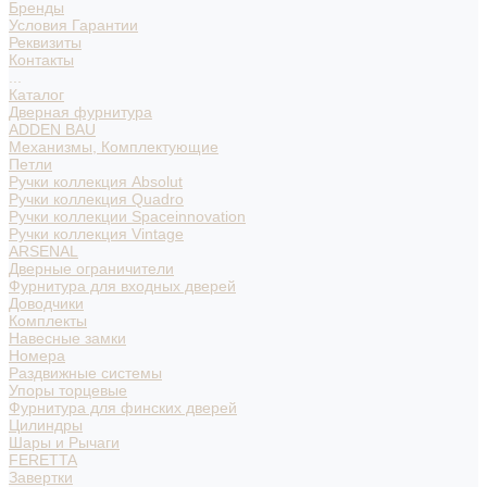
Бренды
Условия Гарантии
Реквизиты
Контакты
...
Каталог
Дверная фурнитура
ADDEN BAU
Механизмы, Комплектующие
Петли
Ручки коллекция Absolut
Ручки коллекция Quadro
Ручки коллекции Spaceinnovation
Ручки коллекция Vintage
ARSENAL
Дверные ограничители
Фурнитура для входных дверей
Доводчики
Комплекты
Навесные замки
Номера
Раздвижные системы
Упоры торцевые
Фурнитура для финских дверей
Цилиндры
Шары и Рычаги
FERETTA
Завертки