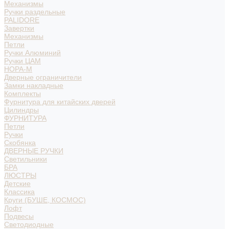
Механизмы
Ручки раздельные
PALIDORE
Завертки
Механизмы
Петли
Ручки Алюминий
Ручки ЦАМ
НОРА-М
Дверные ограничители
Замки накладные
Комплекты
Фурнитура для китайских дверей
Цилиндры
ФУРНИТУРА
Петли
Ручки
Скобянка
ДВЕРНЫЕ РУЧКИ
Светильники
БРА
ЛЮСТРЫ
Детские
Классика
Круги (БУШЕ, КОСМОС)
Лофт
Подвесы
Светодиодные