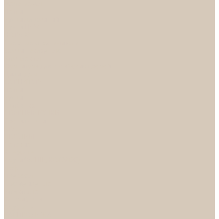
Механизмы
Петли
Ручки Алюминий
Ручки ЦАМ
НОРА-М
Дверные ограничители
Замки накладные
Комплекты
Фурнитура для китайских дверей
Цилиндры
ФУРНИТУРА
Петли
Ручки
Скобянка
ДВЕРНЫЕ РУЧКИ
Светильники
БРА
ЛЮСТРЫ
Детские
Классика
Круги (БУШЕ, КОСМОС)
Лофт
Подвесы
Светодиодные
Рожковые
Флористика
Хрусталь
РАСПРОДАЖА