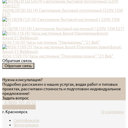
302HE/3FGD GN (4) Светильник бытовой потолочный (220V 15W
E27)
9518/1В (12) (6) Светильник бытовой настенный ( 220V 15W E27)
6036-116 (6) Часы настенные "Мандарины" "21 Bek"
4056-1109 (5) Часы настенные "Плюмерии оранж" "21 Bek"
Обратная связь
Обратная связь
Нужна консультация?
Подробно расскажем о наших услугах, видах работ и типовых
проектах, рассчитаем стоимость и подготовим индивидуальное
предложение!
Задать вопрос
8 (800) 101 20 53
Обратный звонок
г. Красноярск
О компании
Сертификаты
Фотогалерея