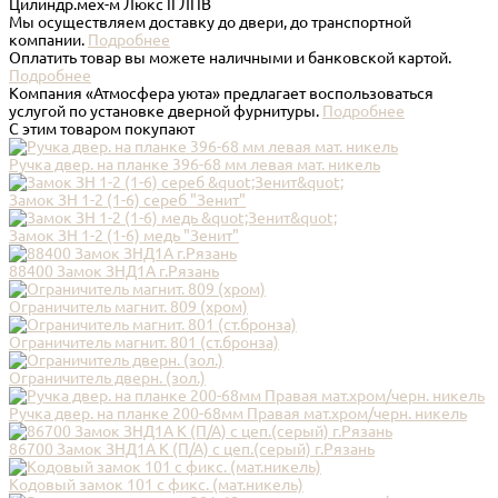
Цилиндр.мех-м Люкс II ЛПВ
Мы осуществляем доставку до двери, до транспортной
компании.
Подробнее
Оплатить товар вы можете наличными и банковской картой.
Подробнее
Компания «Атмосфера уюта» предлагает воспользоваться
услугой по установке дверной фурнитуры.
Подробнее
С этим товаром покупают
Ручка двер. на планке 396-68 мм левая мат. никель
Замок ЗН 1-2 (1-6) сереб "Зенит"
Замок ЗН 1-2 (1-6) медь "Зенит"
88400 Замок ЗНД1А г.Рязань
Ограничитель магнит. 809 (хром)
Ограничитель магнит. 801 (ст.бронза)
Ограничитель дверн. (зол.)
Ручка двер. на планке 200-68мм Правая мат.хром/черн. никель
86700 Замок ЗНД1А К (П/А) с цеп.(серый) г.Рязань
Кодовый замок 101 с фикс. (мат.никель)