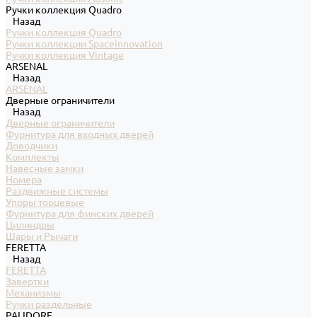
Ручки коллекция Quadro
Назад
Ручки коллекция Quadro
Ручки коллекции Spaceinnovation
Ручки коллекция Vintage
ARSENAL
Назад
ARSENAL
Дверные ограничители
Назад
Дверные ограничители
Фурнитура для входных дверей
Доводчики
Комплекты
Навесные замки
Номера
Раздвижные системы
Упоры торцевые
Фурнитура для финских дверей
Цилиндры
Шары и Рычаги
FERETTA
Назад
FERETTA
Завертки
Механизмы
Ручки раздельные
PALIDORE