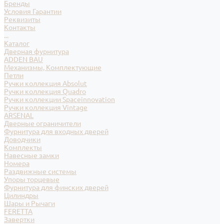
Бренды
Условия Гарантии
Реквизиты
Контакты
...
Каталог
Дверная фурнитура
ADDEN BAU
Механизмы, Комплектующие
Петли
Ручки коллекция Absolut
Ручки коллекция Quadro
Ручки коллекции Spaceinnovation
Ручки коллекция Vintage
ARSENAL
Дверные ограничители
Фурнитура для входных дверей
Доводчики
Комплекты
Навесные замки
Номера
Раздвижные системы
Упоры торцевые
Фурнитура для финских дверей
Цилиндры
Шары и Рычаги
FERETTA
Завертки