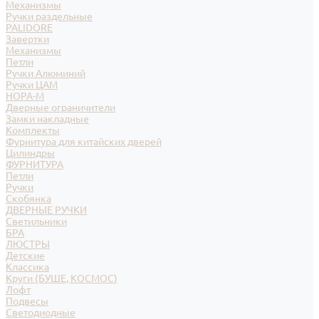
Механизмы
Ручки раздельные
PALIDORE
Завертки
Механизмы
Петли
Ручки Алюминий
Ручки ЦАМ
НОРА-М
Дверные ограничители
Замки накладные
Комплекты
Фурнитура для китайских дверей
Цилиндры
ФУРНИТУРА
Петли
Ручки
Скобянка
ДВЕРНЫЕ РУЧКИ
Светильники
БРА
ЛЮСТРЫ
Детские
Классика
Круги (БУШЕ, КОСМОС)
Лофт
Подвесы
Светодиодные