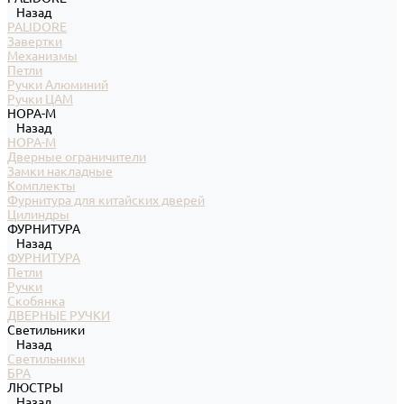
Назад
PALIDORE
Завертки
Механизмы
Петли
Ручки Алюминий
Ручки ЦАМ
НОРА-М
Назад
НОРА-М
Дверные ограничители
Замки накладные
Комплекты
Фурнитура для китайских дверей
Цилиндры
ФУРНИТУРА
Назад
ФУРНИТУРА
Петли
Ручки
Скобянка
ДВЕРНЫЕ РУЧКИ
Светильники
Назад
Светильники
БРА
ЛЮСТРЫ
Назад