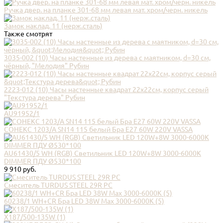
Ручка двер. на планке 301-68 мм левая мат. хром/черн. никель
Замок наклад. 11 (нерж.сталь)
Также смотрят
3035-002 (10) Часы настенные из дерева с маятником, d=30 см,
чёрный, "Мелодия" Рубин
2223-012 (10) Часы настенные квадрат 22х22см, корпус серый
"Текстура дерева" Рубин
AU91952/1
СОНЕКС 1203/A SN14 115 белый Бра E27 60W 220V VASSA
AU61430/5 WH (RGB) Cветильник LED 120W+8W 3000-6000K
DIMMER ПДУ Ø530*100
9 910 руб.
Смеситель TURDUS STEEL 29R PC
60238/1 WH+CR Бра LED 38W Max 3000-6000K (5)
X187/500-135W (1)