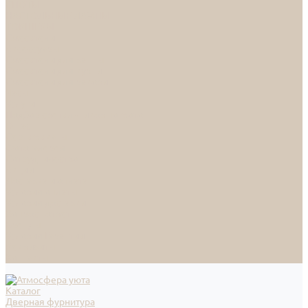
СПОТЫ
НАСТОЛЬНЫЕ ЛАМПЫ
ТОРШЕРЫ
Смесители
Аксессуары
Смесители для ванны
Смесители для кухни
Смесители для раковин
Часы
Услуги
Подбор светильников по фото
О нас
Сертификаты
Фотогалерея
Сотрудничество
Акции
Доставка и оплата
Условия оплаты
Условия доставки
Вопрос - ответ
Бренды
Условия Гарантии
Реквизиты
Контакты
Каталог
Дверная фурнитура