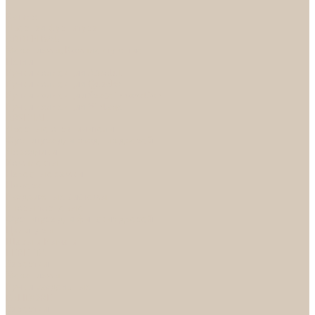
...
Каталог
Дверная фурнитура
ADDEN BAU
Механизмы, Комплектующие
Петли
Ручки коллекция Absolut
Ручки коллекция Quadro
Ручки коллекции Spaceinnovation
Ручки коллекция Vintage
ARSENAL
Дверные ограничители
Фурнитура для входных дверей
Доводчики
Комплекты
Навесные замки
Номера
Раздвижные системы
Упоры торцевые
Фурнитура для финских дверей
Цилиндры
Шары и Рычаги
FERETTA
Завертки
Механизмы
Ручки раздельные
PALIDORE
Завертки