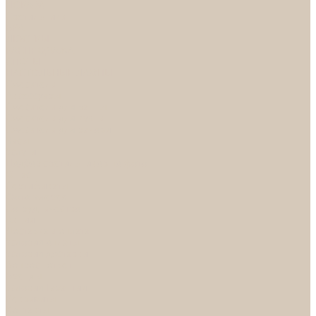
НОРА-М
Светильники
БРА
ЛЮСТРЫ
РАСПРОДАЖА
СПОТЫ
НАСТОЛЬНЫЕ ЛАМПЫ
Смесители
Аксессуары
Смесители для ванны
Смесители для кухни
Смесители для раковин
Часы
Услуги
Подбор светильников по фото
О нас
Сертификаты
Фотогалерея
Сотрудничество
Акции
Доставка и оплата
Условия оплаты
Условия доставки
Вопрос - ответ
Бренды
Условия Гарантии
Реквизиты
Контакты