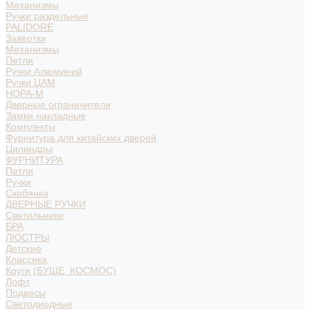
Механизмы
Ручки раздельные
PALIDORE
Завертки
Механизмы
Петли
Ручки Алюминий
Ручки ЦАМ
НОРА-М
Дверные ограничители
Замки накладные
Комплекты
Фурнитура для китайских дверей
Цилиндры
ФУРНИТУРА
Петли
Ручки
Скобянка
ДВЕРНЫЕ РУЧКИ
Светильники
БРА
ЛЮСТРЫ
Детские
Классика
Круги (БУШЕ, КОСМОС)
Лофт
Подвесы
Светодиодные