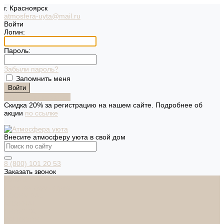
г. Красноярск
atmosfera-uyta@mail.ru
Войти
Логин:
Пароль:
Забыли пароль?
Запомнить меня
Зарегистрироваться
Скидка 20% за регистрацию на нашем сайте. Подробнее об
акции
по ссылке
Внесите атмосферу уюта в свой дом
8 (800) 101 20 53
Заказать звонок
Каталог
Дверная фурнитура
ADDEN BAU
ARSENAL
FERETTA
PALIDORE