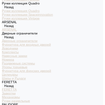
Ручки коллекция Quadro
Назад
Ручки коллекция Quadro
Ручки коллекции Spaceinnovation
Ручки коллекция Vintage
ARSENAL
Назад
ARSENAL
Дверные ограничители
Назад
Дверные ограничители
Фурнитура для входных дверей
Доводчики
Комплекты
Навесные замки
Номера
Раздвижные системы
Упоры торцевые
Фурнитура для финских дверей
Цилиндры
Шары и Рычаги
FERETTA
Назад
FERETTA
Завертки
Механизмы
Ручки раздельные
PALIDORE