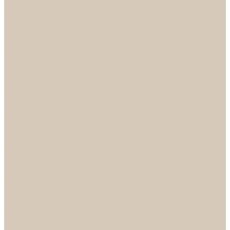
Механизмы
Петли
Ручки Алюминий
Ручки ЦАМ
НОРА-М
Дверные ограничители
Замки накладные
Комплекты
Фурнитура для китайских дверей
Цилиндры
ФУРНИТУРА
Петли
Ручки
Скобянка
ДВЕРНЫЕ РУЧКИ
Светильники
БРА
ЛЮСТРЫ
Детские
Классика
Круги (БУШЕ, КОСМОС)
Лофт
Подвесы
Светодиодные
Рожковые
Флористика
Хрусталь
РАСПРОДАЖА