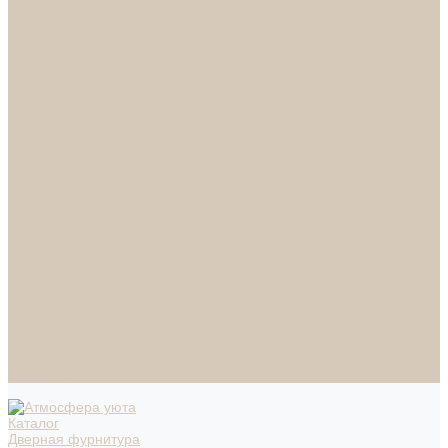
СПОТЫ
НАСТОЛЬНЫЕ ЛАМПЫ
ТОРШЕРЫ
Смесители
Аксессуары
Смесители для ванны
Смесители для кухни
Смесители для раковин
Часы
Услуги
Подбор светильников по фото
О нас
Сертификаты
Фотогалерея
Сотрудничество
Акции
Доставка и оплата
Условия оплаты
Условия доставки
Вопрос - ответ
Бренды
Условия Гарантии
Реквизиты
Контакты
Каталог
Дверная фурнитура