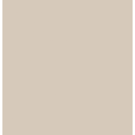
...
Каталог
Дверная фурнитура
ADDEN BAU
Механизмы, Комплектующие
Петли
Ручки коллекция Absolut
Ручки коллекция Quadro
Ручки коллекции Spaceinnovation
Ручки коллекция Vintage
ARSENAL
Дверные ограничители
Фурнитура для входных дверей
Доводчики
Комплекты
Навесные замки
Номера
Раздвижные системы
Упоры торцевые
Фурнитура для финских дверей
Цилиндры
Шары и Рычаги
FERETTA
Завертки
Механизмы
Ручки раздельные
PALIDORE
Завертки