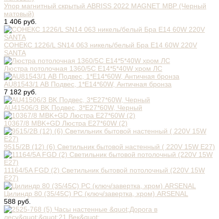
Упор магнитный скрытый ABRISS 2022 MAGNET MBP (Черный
матовый)
1 406 руб.
СОНЕКС 1226/L SN14 063 никель/белый Бра E14 60W 220V
SANTA
Люстра потолочная 1360/5C E14*5*40W хром ЛС
AU81543/1 AB Подвес, 1*E14*60W, Античная бронза
7 182 руб.
AU41506/3 BK Подвес, 3*E27*60W, Черный
10367/8 MBK+GD Люстра E27*60W (2)
9515/2В (12) (6) Светильник бытовой настенный ( 220V 15W E27)
11164/5A FGD (2) Светильник бытовой потолочный (220V 15W
E27)
Цилиндр 80 (35/45C) РС (ключ/завертка, хром) ARSENAL
588 руб.