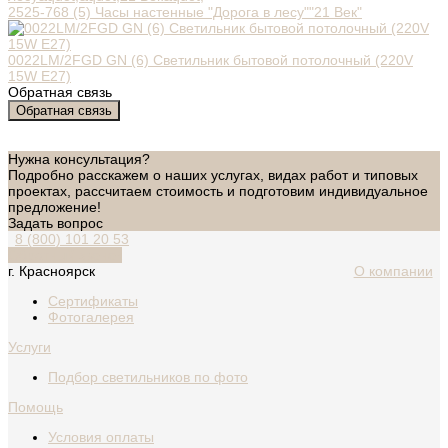
2525-768 (5) Часы настенные "Дорога в лесу""21 Век"
0022LM/2FGD GN (6) Светильник бытовой потолочный (220V
15W E27)
Обратная связь
Обратная связь
Нужна консультация?
Подробно расскажем о наших услугах, видах работ и типовых
проектах, рассчитаем стоимость и подготовим индивидуальное
предложение!
Задать вопрос
8 (800) 101 20 53
Обратный звонок
г. Красноярск
О компании
Сертификаты
Фотогалерея
Услуги
Подбор светильников по фото
Помощь
Условия оплаты