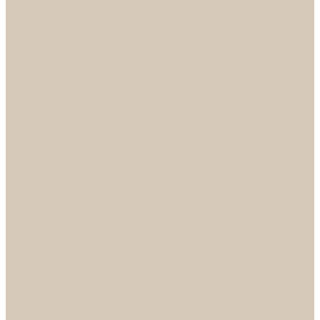
НОРА-М
Светильники
БРА
ЛЮСТРЫ
РАСПРОДАЖА
СПОТЫ
НАСТОЛЬНЫЕ ЛАМПЫ
Смесители
Аксессуары
Смесители для ванны
Смесители для кухни
Смесители для раковин
Часы
Услуги
Подбор светильников по фото
О нас
Сертификаты
Фотогалерея
Сотрудничество
Акции
Доставка и оплата
Условия оплаты
Условия доставки
Вопрос - ответ
Бренды
Условия Гарантии
Реквизиты
Контакты