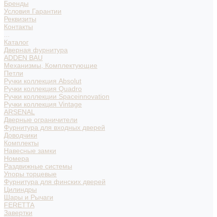
Бренды
Условия Гарантии
Реквизиты
Контакты
...
Каталог
Дверная фурнитура
ADDEN BAU
Механизмы, Комплектующие
Петли
Ручки коллекция Absolut
Ручки коллекция Quadro
Ручки коллекции Spaceinnovation
Ручки коллекция Vintage
ARSENAL
Дверные ограничители
Фурнитура для входных дверей
Доводчики
Комплекты
Навесные замки
Номера
Раздвижные системы
Упоры торцевые
Фурнитура для финских дверей
Цилиндры
Шары и Рычаги
FERETTA
Завертки