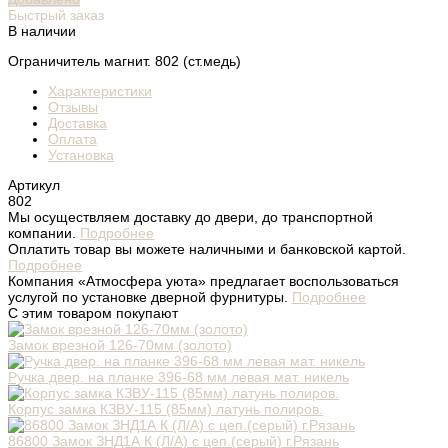
Быстрый заказ
В наличии
Ограничитель магнит. 802 (ст.медь)
Характеристики
Отзывы
Доставка
Оплата
Установка
Артикул
802
Мы осуществляем доставку до двери, до транспортной
компании.
Подробнее
Оплатить товар вы можете наличными и банковской картой.
Подробнее
Компания «Атмосфера уюта» предлагает воспользоваться
услугой по установке дверной фурнитуры.
Подробнее
С этим товаром покупают
Замок врезной 126-70мм (золото)
Ручка двер. на планке 396-68 мм левая мат. никель
Корпус замка КЗВУ-115 (85мм) латунь полиров.
86800 Замок ЗНД1А К (Л/А) с цеп.(серый) г.Рязань