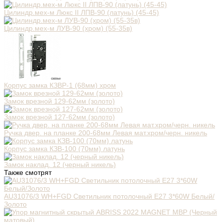
Цилиндр.мех-м Люкс II ЛПВ-90 (латунь) (45-45)
Цилиндр.мех-м ЛУВ-90 (хром) (55-35в)
Корпус замка КЗВР-1 (68мм) хром
Замок врезной 129-62мм (золото)
Замок врезной 127-62мм (золото)
Ручка двер. на планке 200-68мм Левая мат.хром/черн. никель
Корпус замка КЗВ-100 (70мм) латунь
Замок наклад. 12 (черный никель)
Также смотрят
AU31076/3 WH+FGD Светильник потолочный E27 3*60W Белый/
Золото