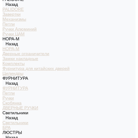
Назад
PALIDORE
Завертки
Механизмы
Петли
Ручки Алюминий
Ручки ЦАМ
НОРА-М
Назад
НОРА-М
Дверные ограничители
Замки накладные
Комплекты
Фурнитура для китайских дверей
Цилиндры
ФУРНИТУРА
Назад
ФУРНИТУРА
Петли
Ручки
Скобянка
ДВЕРНЫЕ РУЧКИ
Светильники
Назад
Светильники
БРА
ЛЮСТРЫ
Назад