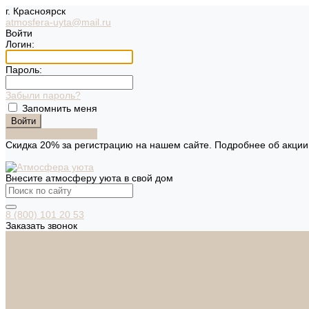
г. Красноярск
atmosfera-uyta@mail.ru
Войти
Логин:
Пароль:
Забыли пароль?
Запомнить меня
Зарегистрироваться
Скидка 20% за регистрацию на нашем сайте. Подробнее об акци
Внесите атмосферу уюта в свой дом
8 (800) 101 20 53
Заказать звонок
Каталог
Дверная фурнитура
ADDEN BAU
ARSENAL
FERETTA
PALIDORE
НОРА-М