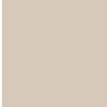
Светильники
БРА
ЛЮСТРЫ
РАСПРОДАЖА
СПОТЫ
НАСТОЛЬНЫЕ ЛАМПЫ
Смесители
Аксессуары
Смесители для ванны
Смесители для кухни
Смесители для раковин
Часы
Услуги
Подбор светильников по фото
О нас
Сертификаты
Фотогалерея
Сотрудничество
Акции
Доставка и оплата
Условия оплаты
Условия доставки
Вопрос - ответ
Бренды
Условия Гарантии
Реквизиты
Контакты
...