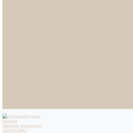
НАСТОЛЬНЫЕ ЛАМПЫ
ТОРШЕРЫ
Смесители
Аксессуары
Смесители для ванны
Смесители для кухни
Смесители для раковин
Часы
Услуги
Подбор светильников по фото
О нас
Сертификаты
Фотогалерея
Сотрудничество
Акции
Доставка и оплата
Условия оплаты
Условия доставки
Вопрос - ответ
Бренды
Условия Гарантии
Реквизиты
Контакты
Каталог
Дверная фурнитура
ADDEN BAU