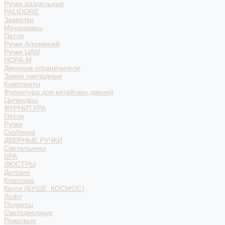
Ручки раздельные
PALIDORE
Завертки
Механизмы
Петли
Ручки Алюминий
Ручки ЦАМ
НОРА-М
Дверные ограничители
Замки накладные
Комплекты
Фурнитура для китайских дверей
Цилиндры
ФУРНИТУРА
Петли
Ручки
Скобянка
ДВЕРНЫЕ РУЧКИ
Светильники
БРА
ЛЮСТРЫ
Детские
Классика
Круги (БУШЕ, КОСМОС)
Лофт
Подвесы
Светодиодные
Рожковые