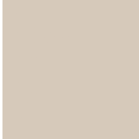
Каталог
Дверная фурнитура
ADDEN BAU
Механизмы, Комплектующие
Петли
Ручки коллекция Absolut
Ручки коллекция Quadro
Ручки коллекции Spaceinnovation
Ручки коллекция Vintage
ARSENAL
Дверные ограничители
Фурнитура для входных дверей
Доводчики
Комплекты
Навесные замки
Номера
Раздвижные системы
Упоры торцевые
Фурнитура для финских дверей
Цилиндры
Шары и Рычаги
FERETTA
Завертки
Механизмы
Ручки раздельные
PALIDORE
Завертки
Механизмы