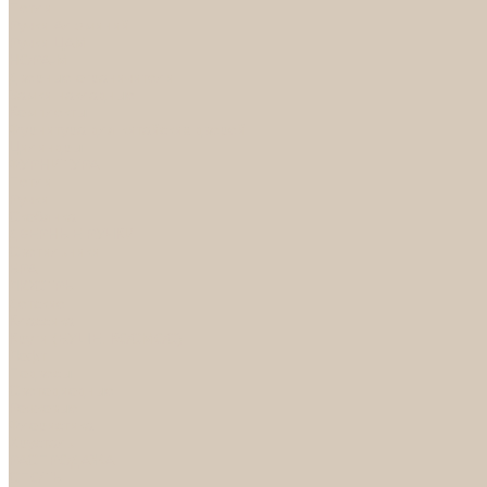
Петли
Ручки Алюминий
Ручки ЦАМ
НОРА-М
Дверные ограничители
Замки накладные
Комплекты
Фурнитура для китайских дверей
Цилиндры
ФУРНИТУРА
Петли
Ручки
Скобянка
ДВЕРНЫЕ РУЧКИ
Светильники
БРА
ЛЮСТРЫ
Детские
Классика
Круги (БУШЕ, КОСМОС)
Лофт
Подвесы
Светодиодные
Рожковые
Флористика
Хрусталь
РАСПРОДАЖА
СПОТЫ