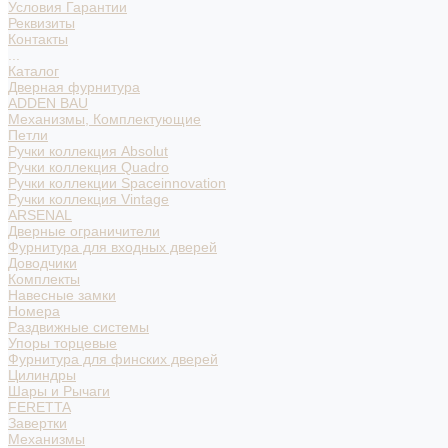
Условия Гарантии
Реквизиты
Контакты
...
Каталог
Дверная фурнитура
ADDEN BAU
Механизмы, Комплектующие
Петли
Ручки коллекция Absolut
Ручки коллекция Quadro
Ручки коллекции Spaceinnovation
Ручки коллекция Vintage
ARSENAL
Дверные ограничители
Фурнитура для входных дверей
Доводчики
Комплекты
Навесные замки
Номера
Раздвижные системы
Упоры торцевые
Фурнитура для финских дверей
Цилиндры
Шары и Рычаги
FERETTA
Завертки
Механизмы