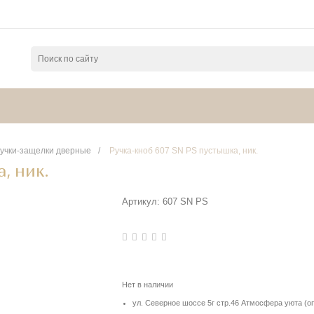
учки-защелки дверные
/
Ручка-кноб 607 SN PS пустышка, ник.
, ник.
Артикул:
607 SN PS
Нет в наличии
ул. Северное шоссе 5г стр.46 Атмосфера уюта (о