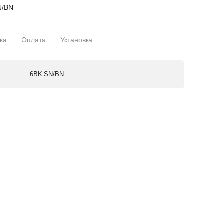
N/BN
ка
Оплата
Установка
6BK SN/BN