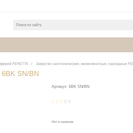
 дверей FERETTA
/
Завертки сантехнические, межкомнатные, накладные F
я 6BK SN/BN
Артикул:
6BK SN/BN
Нет в наличии