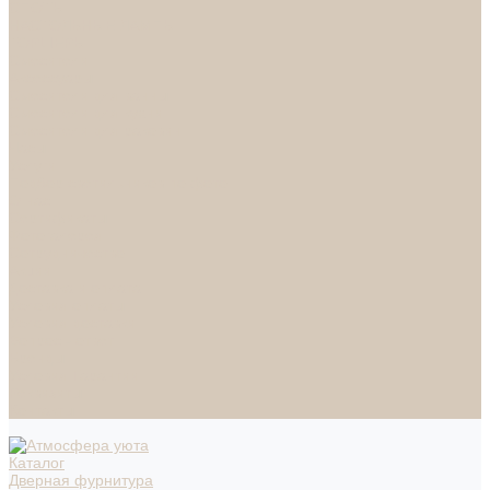
СПОТЫ
НАСТОЛЬНЫЕ ЛАМПЫ
ТОРШЕРЫ
Смесители
Аксессуары
Смесители для ванны
Смесители для кухни
Смесители для раковин
Часы
Услуги
Подбор светильников по фото
О нас
Сертификаты
Фотогалерея
Сотрудничество
Акции
Доставка и оплата
Условия оплаты
Условия доставки
Вопрос - ответ
Бренды
Условия Гарантии
Реквизиты
Контакты
Каталог
Дверная фурнитура