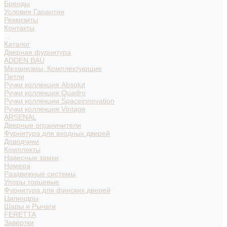
Бренды
Условия Гарантии
Реквизиты
Контакты
...
Каталог
Дверная фурнитура
ADDEN BAU
Механизмы, Комплектующие
Петли
Ручки коллекция Absolut
Ручки коллекция Quadro
Ручки коллекции Spaceinnovation
Ручки коллекция Vintage
ARSENAL
Дверные ограничители
Фурнитура для входных дверей
Доводчики
Комплекты
Навесные замки
Номера
Раздвижные системы
Упоры торцевые
Фурнитура для финских дверей
Цилиндры
Шары и Рычаги
FERETTA
Завертки