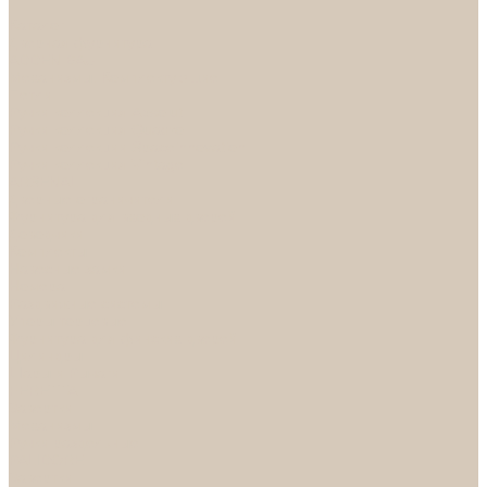
...
Каталог
Дверная фурнитура
ADDEN BAU
Механизмы, Комплектующие
Петли
Ручки коллекция Absolut
Ручки коллекция Quadro
Ручки коллекции Spaceinnovation
Ручки коллекция Vintage
ARSENAL
Дверные ограничители
Фурнитура для входных дверей
Доводчики
Комплекты
Навесные замки
Номера
Раздвижные системы
Упоры торцевые
Фурнитура для финских дверей
Цилиндры
Шары и Рычаги
FERETTA
Завертки
Механизмы
Ручки раздельные
PALIDORE
Завертки