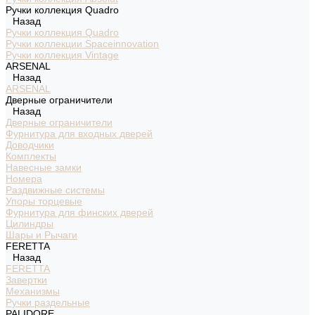
Ручки коллекция Quadro
Назад
Ручки коллекция Quadro
Ручки коллекции Spaceinnovation
Ручки коллекция Vintage
ARSENAL
Назад
ARSENAL
Дверные ограничители
Назад
Дверные ограничители
Фурнитура для входных дверей
Доводчики
Комплекты
Навесные замки
Номера
Раздвижные системы
Упоры торцевые
Фурнитура для финских дверей
Цилиндры
Шары и Рычаги
FERETTA
Назад
FERETTA
Завертки
Механизмы
Ручки раздельные
PALIDORE