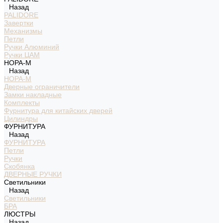
Назад
PALIDORE
Завертки
Механизмы
Петли
Ручки Алюминий
Ручки ЦАМ
НОРА-М
Назад
НОРА-М
Дверные ограничители
Замки накладные
Комплекты
Фурнитура для китайских дверей
Цилиндры
ФУРНИТУРА
Назад
ФУРНИТУРА
Петли
Ручки
Скобянка
ДВЕРНЫЕ РУЧКИ
Светильники
Назад
Светильники
БРА
ЛЮСТРЫ
Назад