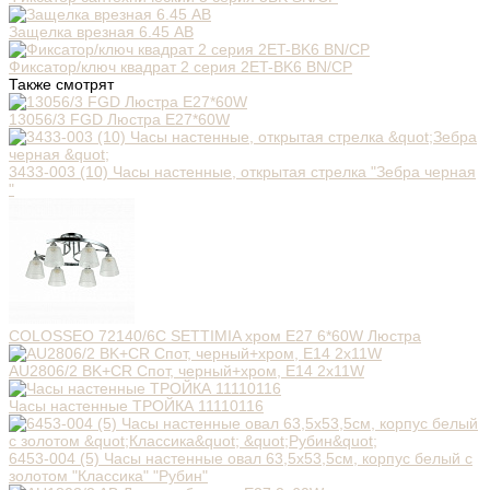
Защелка врезная 6.45 AB
Фиксатор/ключ квадрат 2 серия 2ET-BK6 BN/CP
Также смотрят
13056/3 FGD Люстра E27*60W
3433-003 (10) Часы настенные, открытая стрелка "Зебра черная
"
COLOSSEO 72140/6C SETTIMIA хром E27 6*60W Люстра
AU2806/2 BK+CR Спот, черный+хром, Е14 2х11W
Часы настенные ТРОЙКА 11110116
6453-004 (5) Часы настенные овал 63,5х53,5см, корпус белый с
золотом "Классика" "Рубин"