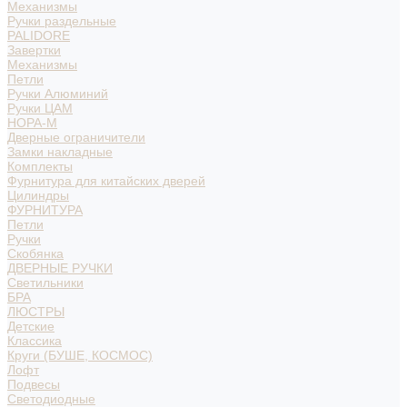
Механизмы
Ручки раздельные
PALIDORE
Завертки
Механизмы
Петли
Ручки Алюминий
Ручки ЦАМ
НОРА-М
Дверные ограничители
Замки накладные
Комплекты
Фурнитура для китайских дверей
Цилиндры
ФУРНИТУРА
Петли
Ручки
Скобянка
ДВЕРНЫЕ РУЧКИ
Светильники
БРА
ЛЮСТРЫ
Детские
Классика
Круги (БУШЕ, КОСМОС)
Лофт
Подвесы
Светодиодные