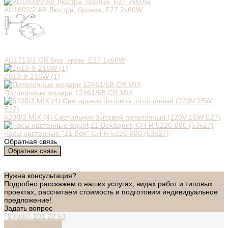
AU1803/2 AB Люстра, бронза, Е27 2х60W
AU1713/1 CR Бра, хром, Е27 1х60W
Z013-9-216W (1)
Потолочные модерн 12461/6B CR MIX
6208/3 MIX (4) Светильник бытовой потолочный (220V 15W E27)
Часы настенные "21 Bek" СН-R 5226-880 (53х27)
Обратная связь
Обратная связь
Нужна консультация?
Подробно расскажем о наших услугах, видах работ и типовых
проектах, рассчитаем стоимость и подготовим индивидуальное
предложение!
Задать вопрос
8 (800) 101 20 53
Обратный звонок