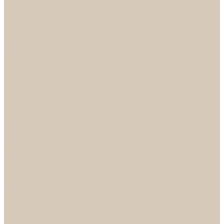
Механизмы
Петли
Ручки Алюминий
Ручки ЦАМ
НОРА-М
Дверные ограничители
Замки накладные
Комплекты
Фурнитура для китайских дверей
Цилиндры
ФУРНИТУРА
Петли
Ручки
Скобянка
ДВЕРНЫЕ РУЧКИ
Светильники
БРА
ЛЮСТРЫ
Детские
Классика
Круги (БУШЕ, КОСМОС)
Лофт
Подвесы
Светодиодные
Рожковые
Флористика
Хрусталь
РАСПРОДАЖА