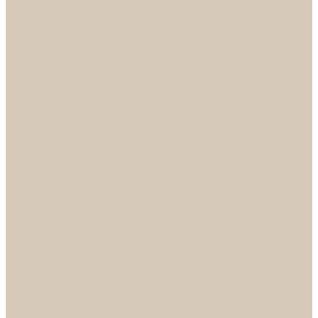
НОРА-М
Светильники
БРА
ЛЮСТРЫ
РАСПРОДАЖА
СПОТЫ
НАСТОЛЬНЫЕ ЛАМПЫ
Смесители
Аксессуары
Смесители для ванны
Смесители для кухни
Смесители для раковин
Часы
Услуги
Подбор светильников по фото
О нас
Сертификаты
Фотогалерея
Сотрудничество
Акции
Доставка и оплата
Условия оплаты
Условия доставки
Вопрос - ответ
Бренды
Условия Гарантии
Реквизиты
Контакты