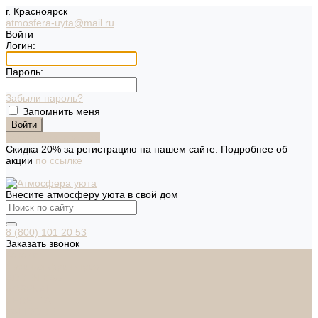
г. Красноярск
atmosfera-uyta@mail.ru
Войти
Логин:
Пароль:
Забыли пароль?
Запомнить меня
Зарегистрироваться
Скидка 20% за регистрацию на нашем сайте. Подробнее об
акции
по ссылке
Внесите атмосферу уюта в свой дом
8 (800) 101 20 53
Заказать звонок
Каталог
Дверная фурнитура
ADDEN BAU
ARSENAL
FERETTA
PALIDORE