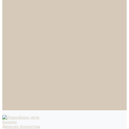
СПОТЫ
НАСТОЛЬНЫЕ ЛАМПЫ
ТОРШЕРЫ
Смесители
Аксессуары
Смесители для ванны
Смесители для кухни
Смесители для раковин
Часы
Услуги
Подбор светильников по фото
О нас
Сертификаты
Фотогалерея
Сотрудничество
Акции
Доставка и оплата
Условия оплаты
Условия доставки
Вопрос - ответ
Бренды
Условия Гарантии
Реквизиты
Контакты
Каталог
Дверная фурнитура