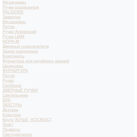
Механизмы
Ручки раздельные
PALIDORE
Завертки
Механизмы
Петли
Ручки Алюминий
Ручки ЦАМ
НОРА-М
Дверные ограничители
Замки накладные
Комплекты
Фурнитура для китайских дверей
Цилиндры
ФУРНИТУРА
Петли
Ручки
Скобянка
ДВЕРНЫЕ РУЧКИ
Светильники
БРА
ЛЮСТРЫ
Детские
Классика
Круги (БУШЕ, КОСМОС)
Лофт
Подвесы
Светодиодные