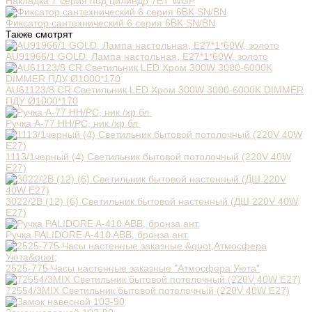
Накладка 7 серия под цилиндр 7ET WGP
Фиксатор сантехнический 6 серия 6BK SN/BN
Также смотрят
AU91966/1 GOLD, Лампа настольная, Е27*1*60W, золото
AU61123/8 CR Светильник LED Хром 300W 3000-6000K DIMMER
ПДУ Ø1000*170
Ручка A-77 HH/PC, ник./хр.бл.
1113/1черный (4) Светильник бытовой потолочный (220V 40W
E27)
3022/2В (12) (6) Светильник бытовой настенный (ДШ 220V 40W
E27)
Ручка PALIDORE A-410 ABB, бронза ант.
2525-775 Часы настенные заказные "Атмосфера Уюта"
72554/3MIX Светильник бытовой потолочный (220V 40W E27)