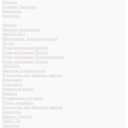
Бренды
Условия Гарантии
Реквизиты
Контакты
...
Каталог
Дверная фурнитура
ADDEN BAU
Механизмы, Комплектующие
Петли
Ручки коллекция Absolut
Ручки коллекция Quadro
Ручки коллекции Spaceinnovation
Ручки коллекция Vintage
ARSENAL
Дверные ограничители
Фурнитура для входных дверей
Доводчики
Комплекты
Навесные замки
Номера
Раздвижные системы
Упоры торцевые
Фурнитура для финских дверей
Цилиндры
Шары и Рычаги
FERETTA
Завертки