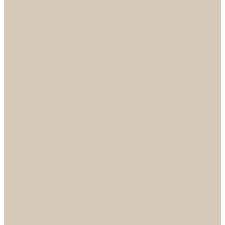
НОРА-М
Светильники
БРА
ЛЮСТРЫ
РАСПРОДАЖА
СПОТЫ
НАСТОЛЬНЫЕ ЛАМПЫ
Смесители
Аксессуары
Смесители для ванны
Смесители для кухни
Смесители для раковин
Часы
Услуги
Подбор светильников по фото
О нас
Сертификаты
Фотогалерея
Сотрудничество
Акции
Доставка и оплата
Условия оплаты
Условия доставки
Вопрос - ответ
Бренды
Условия Гарантии
Реквизиты
Контакты