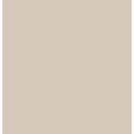
...
Каталог
Дверная фурнитура
ADDEN BAU
Механизмы, Комплектующие
Петли
Ручки коллекция Absolut
Ручки коллекция Quadro
Ручки коллекции Spaceinnovation
Ручки коллекция Vintage
ARSENAL
Дверные ограничители
Фурнитура для входных дверей
Доводчики
Комплекты
Навесные замки
Номера
Раздвижные системы
Упоры торцевые
Фурнитура для финских дверей
Цилиндры
Шары и Рычаги
FERETTA
Завертки
Механизмы
Ручки раздельные
PALIDORE
Завертки