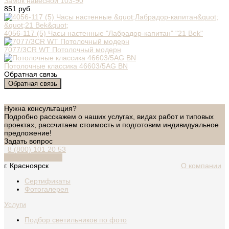
Замок навесной 103-90
851 руб.
4056-117 (5) Часы настенные "Лабрадор-капитан" "21 Bek"
7077/3CR WT Потолочный модерн
Потолочные классика 46603/5AG BN
Обратная связь
Обратная связь
Нужна консультация?
Подробно расскажем о наших услугах, видах работ и типовых
проектах, рассчитаем стоимость и подготовим индивидуальное
предложение!
Задать вопрос
8 (800) 101 20 53
Обратный звонок
г. Красноярск
О компании
Сертификаты
Фотогалерея
Услуги
Подбор светильников по фото