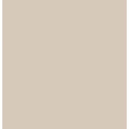
Механизмы
Петли
Ручки Алюминий
Ручки ЦАМ
НОРА-М
Дверные ограничители
Замки накладные
Комплекты
Фурнитура для китайских дверей
Цилиндры
ФУРНИТУРА
Петли
Ручки
Скобянка
ДВЕРНЫЕ РУЧКИ
Светильники
БРА
ЛЮСТРЫ
Детские
Классика
Круги (БУШЕ, КОСМОС)
Лофт
Подвесы
Светодиодные
Рожковые
Флористика
Хрусталь
РАСПРОДАЖА