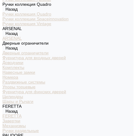
Ручки коллекция Quadro
Назад
Ручки коллекция Quadro
Ручки коллекции Spaceinnovation
Ручки коллекция Vintage
ARSENAL
Назад
ARSENAL
Дверные ограничители
Назад
Дверные ограничители
Фурнитура для входных дверей
Доводчики
Комплекты
Навесные замки
Номера
Раздвижные системы
Упоры торцевые
Фурнитура для финских дверей
Цилиндры
Шары и Рычаги
FERETTA
Назад
FERETTA
Завертки
Механизмы
Ручки раздельные
PALIDORE