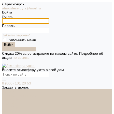
г. Красноярск
atmosfera-uyta@mail.ru
Войти
Логин:
Пароль:
Забыли пароль?
Запомнить меня
Зарегистрироваться
Скидка 20% за регистрацию на нашем сайте. Подробнее об
акции
по ссылке
Внесите атмосферу уюта в свой дом
8 (800) 101 20 53
Заказать звонок
Каталог
Дверная фурнитура
ADDEN BAU
ARSENAL
FERETTA
PALIDORE