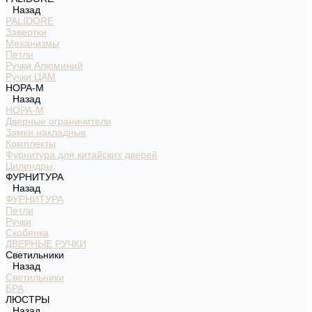
Назад
PALIDORE
Завертки
Механизмы
Петли
Ручки Алюминий
Ручки ЦАМ
НОРА-М
Назад
НОРА-М
Дверные ограничители
Замки накладные
Комплекты
Фурнитура для китайских дверей
Цилиндры
ФУРНИТУРА
Назад
ФУРНИТУРА
Петли
Ручки
Скобянка
ДВЕРНЫЕ РУЧКИ
Светильники
Назад
Светильники
БРА
ЛЮСТРЫ
Назад