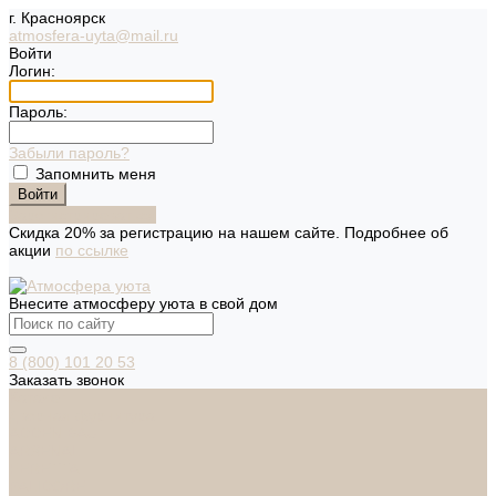
г. Красноярск
atmosfera-uyta@mail.ru
Войти
Логин:
Пароль:
Забыли пароль?
Запомнить меня
Зарегистрироваться
Скидка 20% за регистрацию на нашем сайте. Подробнее об
акции
по ссылке
Внесите атмосферу уюта в свой дом
8 (800) 101 20 53
Заказать звонок
Каталог
Дверная фурнитура
ADDEN BAU
ARSENAL
FERETTA
PALIDORE