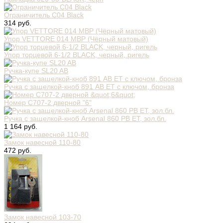
Ограничитель C04 Black
314 руб.
Упор VETTORE 014 MBP (Чёрный матовый)
Упор торцевой 6-1/2 BLACK, черный, ригель
Ручка-купе SL20 AB
Ручка с защелкой-кноб 891 AB ET с ключом, бронза
Номер C707-2 дверной "6"
Ручка с защелкой-кноб Arsenal 860 PB ET, зол.бл.
1 164 руб.
Замок навесной 110-80
472 руб.
Замок навесной 103-70