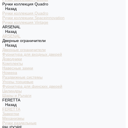
Ручки коллекция Quadro
Назад
Ручки коллекция Quadro
Ручки коллекции Spaceinnovation
Ручки коллекция Vintage
ARSENAL
Назад
ARSENAL
Дверные ограничители
Назад
Дверные ограничители
Фурнитура для входных дверей
Доводчики
Комплекты
Навесные замки
Номера
Раздвижные системы
Упоры торцевые
Фурнитура для финских дверей
Цилиндры
Шары и Рычаги
FERETTA
Назад
FERETTA
Завертки
Механизмы
Ручки раздельные
PALIDORE