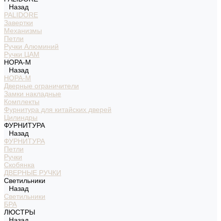
Назад
PALIDORE
Завертки
Механизмы
Петли
Ручки Алюминий
Ручки ЦАМ
НОРА-М
Назад
НОРА-М
Дверные ограничители
Замки накладные
Комплекты
Фурнитура для китайских дверей
Цилиндры
ФУРНИТУРА
Назад
ФУРНИТУРА
Петли
Ручки
Скобянка
ДВЕРНЫЕ РУЧКИ
Светильники
Назад
Светильники
БРА
ЛЮСТРЫ
Назад