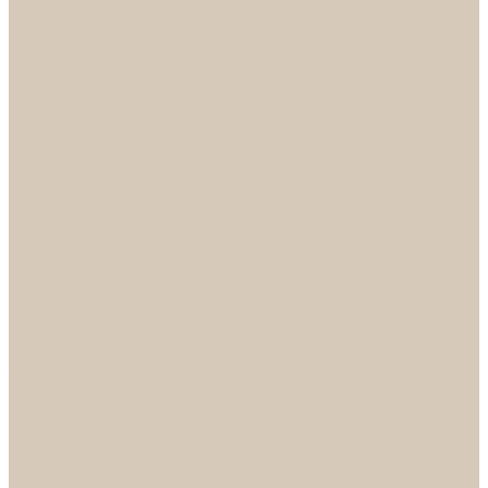
...
Каталог
Дверная фурнитура
ADDEN BAU
Механизмы, Комплектующие
Петли
Ручки коллекция Absolut
Ручки коллекция Quadro
Ручки коллекции Spaceinnovation
Ручки коллекция Vintage
ARSENAL
Дверные ограничители
Фурнитура для входных дверей
Доводчики
Комплекты
Навесные замки
Номера
Раздвижные системы
Упоры торцевые
Фурнитура для финских дверей
Цилиндры
Шары и Рычаги
FERETTA
Завертки
Механизмы
Ручки раздельные
PALIDORE
Завертки