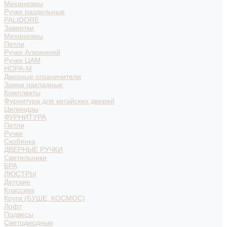
Механизмы
Ручки раздельные
PALIDORE
Завертки
Механизмы
Петли
Ручки Алюминий
Ручки ЦАМ
НОРА-М
Дверные ограничители
Замки накладные
Комплекты
Фурнитура для китайских дверей
Цилиндры
ФУРНИТУРА
Петли
Ручки
Скобянка
ДВЕРНЫЕ РУЧКИ
Светильники
БРА
ЛЮСТРЫ
Детские
Классика
Круги (БУШЕ, КОСМОС)
Лофт
Подвесы
Светодиодные