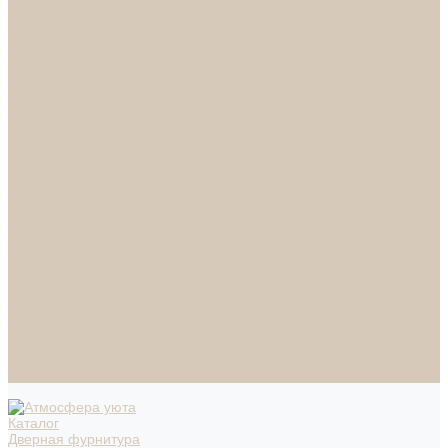
СПОТЫ
НАСТОЛЬНЫЕ ЛАМПЫ
ТОРШЕРЫ
Смесители
Аксессуары
Смесители для ванны
Смесители для кухни
Смесители для раковин
Часы
Услуги
Подбор светильников по фото
О нас
Сертификаты
Фотогалерея
Сотрудничество
Акции
Доставка и оплата
Условия оплаты
Условия доставки
Вопрос - ответ
Бренды
Условия Гарантии
Реквизиты
Контакты
Каталог
Дверная фурнитура