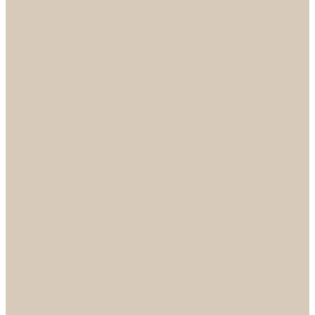
НОРА-М
Светильники
БРА
ЛЮСТРЫ
РАСПРОДАЖА
СПОТЫ
НАСТОЛЬНЫЕ ЛАМПЫ
Смесители
Аксессуары
Смесители для ванны
Смесители для кухни
Смесители для раковин
Часы
Услуги
Подбор светильников по фото
О нас
Сертификаты
Фотогалерея
Сотрудничество
Акции
Доставка и оплата
Условия оплаты
Условия доставки
Вопрос - ответ
Бренды
Условия Гарантии
Реквизиты
Контакты