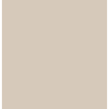
Механизмы
Петли
Ручки Алюминий
Ручки ЦАМ
НОРА-М
Дверные ограничители
Замки накладные
Комплекты
Фурнитура для китайских дверей
Цилиндры
ФУРНИТУРА
Петли
Ручки
Скобянка
ДВЕРНЫЕ РУЧКИ
Светильники
БРА
ЛЮСТРЫ
Детские
Классика
Круги (БУШЕ, КОСМОС)
Лофт
Подвесы
Светодиодные
Рожковые
Флористика
Хрусталь
РАСПРОДАЖА