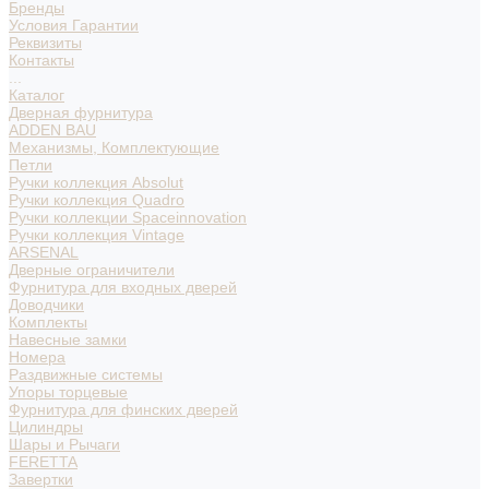
Бренды
Условия Гарантии
Реквизиты
Контакты
...
Каталог
Дверная фурнитура
ADDEN BAU
Механизмы, Комплектующие
Петли
Ручки коллекция Absolut
Ручки коллекция Quadro
Ручки коллекции Spaceinnovation
Ручки коллекция Vintage
ARSENAL
Дверные ограничители
Фурнитура для входных дверей
Доводчики
Комплекты
Навесные замки
Номера
Раздвижные системы
Упоры торцевые
Фурнитура для финских дверей
Цилиндры
Шары и Рычаги
FERETTA
Завертки