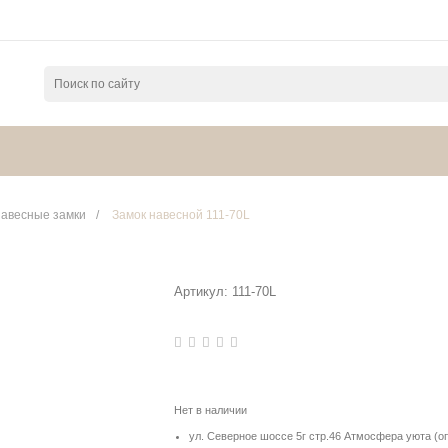
авесные замки
/
Замок навесной 111-70L
Артикул:
111-70L
Нет в наличии
ул. Северное шоссе 5г стр.46 Атмосфера уюта (о