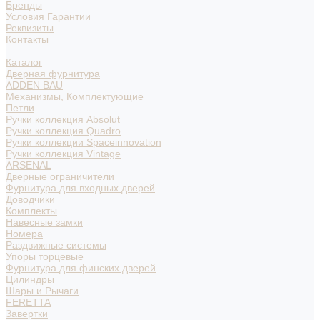
Бренды
Условия Гарантии
Реквизиты
Контакты
...
Каталог
Дверная фурнитура
ADDEN BAU
Механизмы, Комплектующие
Петли
Ручки коллекция Absolut
Ручки коллекция Quadro
Ручки коллекции Spaceinnovation
Ручки коллекция Vintage
ARSENAL
Дверные ограничители
Фурнитура для входных дверей
Доводчики
Комплекты
Навесные замки
Номера
Раздвижные системы
Упоры торцевые
Фурнитура для финских дверей
Цилиндры
Шары и Рычаги
FERETTA
Завертки