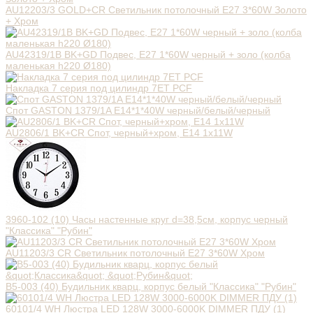
AU12203/3 GOLD+CR Светильник потолочный E27 3*60W Золото
+ Хром
AU42319/1B BK+GD Подвес, E27 1*60W черный + золо (колба
маленькая h220 Ø180)
Накладка 7 серия под цилиндр 7ET PCF
Спот GASTON 1379/1A E14*1*40W черный/белый/черный
AU2806/1 BK+CR Спот, черный+хром, Е14 1х11W
3960-102 (10) Часы настенные круг d=38,5см, корпус черный
"Классика" "Рубин"
AU11203/3 CR Светильник потолочный E27 3*60W Хром
В5-003 (40) Будильник кварц, корпус белый "Классика" "Рубин"
60101/4 WH Люстра LED 128W 3000-6000K DIMMER ПДУ (1)