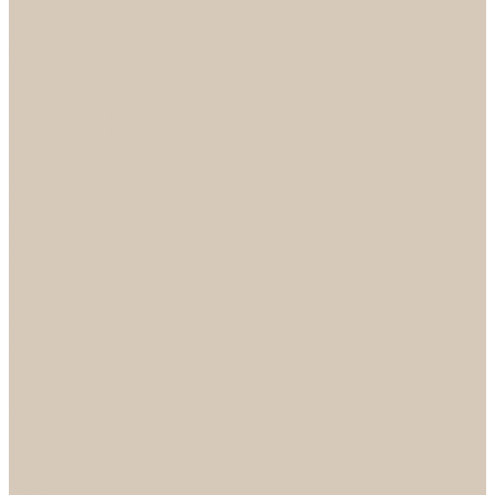
...
Каталог
Дверная фурнитура
ADDEN BAU
Механизмы, Комплектующие
Петли
Ручки коллекция Absolut
Ручки коллекция Quadro
Ручки коллекции Spaceinnovation
Ручки коллекция Vintage
ARSENAL
Дверные ограничители
Фурнитура для входных дверей
Доводчики
Комплекты
Навесные замки
Номера
Раздвижные системы
Упоры торцевые
Фурнитура для финских дверей
Цилиндры
Шары и Рычаги
FERETTA
Завертки
Механизмы
Ручки раздельные
PALIDORE
Завертки