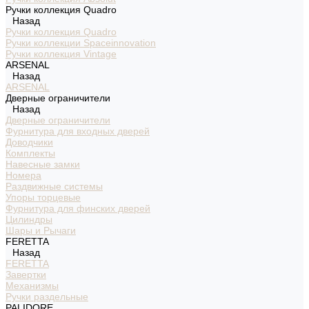
Ручки коллекция Quadro
Назад
Ручки коллекция Quadro
Ручки коллекции Spaceinnovation
Ручки коллекция Vintage
ARSENAL
Назад
ARSENAL
Дверные ограничители
Назад
Дверные ограничители
Фурнитура для входных дверей
Доводчики
Комплекты
Навесные замки
Номера
Раздвижные системы
Упоры торцевые
Фурнитура для финских дверей
Цилиндры
Шары и Рычаги
FERETTA
Назад
FERETTA
Завертки
Механизмы
Ручки раздельные
PALIDORE