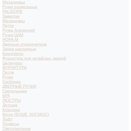
Механизмы
Ручки раздельные
PALIDORE
Завертки
Механизмы
Петли
Ручки Алюминий
Ручки ЦАМ
НОРА-М
Дверные ограничители
Замки накладные
Комплекты
Фурнитура для китайских дверей
Цилиндры
ФУРНИТУРА
Петли
Ручки
Скобянка
ДВЕРНЫЕ РУЧКИ
Светильники
БРА
ЛЮСТРЫ
Детские
Классика
Круги (БУШЕ, КОСМОС)
Лофт
Подвесы
Светодиодные