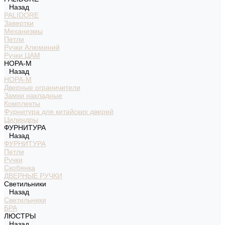
Назад
PALIDORE
Завертки
Механизмы
Петли
Ручки Алюминий
Ручки ЦАМ
НОРА-М
Назад
НОРА-М
Дверные ограничители
Замки накладные
Комплекты
Фурнитура для китайских дверей
Цилиндры
ФУРНИТУРА
Назад
ФУРНИТУРА
Петли
Ручки
Скобянка
ДВЕРНЫЕ РУЧКИ
Светильники
Назад
Светильники
БРА
ЛЮСТРЫ
Назад