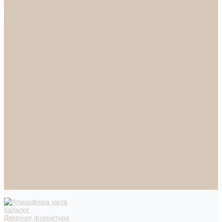
СПОТЫ
НАСТОЛЬНЫЕ ЛАМПЫ
ТОРШЕРЫ
Смесители
Аксессуары
Смесители для ванны
Смесители для кухни
Смесители для раковин
Часы
Услуги
Подбор светильников по фото
О нас
Сертификаты
Фотогалерея
Сотрудничество
Акции
Доставка и оплата
Условия оплаты
Условия доставки
Вопрос - ответ
Бренды
Условия Гарантии
Реквизиты
Контакты
Каталог
Дверная фурнитура