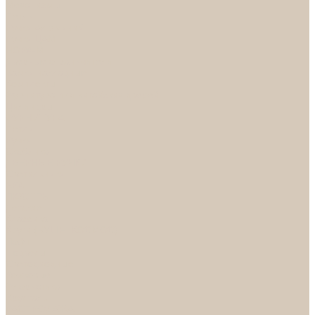
Механизмы
Петли
Ручки Алюминий
Ручки ЦАМ
НОРА-М
Дверные ограничители
Замки накладные
Комплекты
Фурнитура для китайских дверей
Цилиндры
ФУРНИТУРА
Петли
Ручки
Скобянка
ДВЕРНЫЕ РУЧКИ
Светильники
БРА
ЛЮСТРЫ
Детские
Классика
Круги (БУШЕ, КОСМОС)
Лофт
Подвесы
Светодиодные
Рожковые
Флористика
Хрусталь
РАСПРОДАЖА