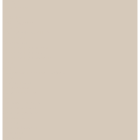
НОРА-М
Светильники
БРА
ЛЮСТРЫ
РАСПРОДАЖА
СПОТЫ
НАСТОЛЬНЫЕ ЛАМПЫ
Смесители
Аксессуары
Смесители для ванны
Смесители для кухни
Смесители для раковин
Часы
Услуги
Подбор светильников по фото
О нас
Сертификаты
Фотогалерея
Сотрудничество
Акции
Доставка и оплата
Условия оплаты
Условия доставки
Вопрос - ответ
Бренды
Условия Гарантии
Реквизиты
Контакты