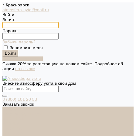
г. Красноярск
atmosfera-uyta@mail.ru
Войти
Логин:
Пароль:
Забыли пароль?
Запомнить меня
Зарегистрироваться
Скидка 20% за регистрацию на нашем сайте. Подробнее об
акции
по ссылке
Внесите атмосферу уюта в свой дом
8 (800) 101 20 53
Заказать звонок
Каталог
Дверная фурнитура
ADDEN BAU
ARSENAL
FERETTA
PALIDORE