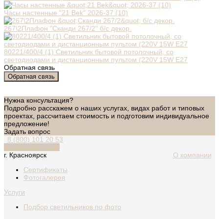
Часы настенные "21 Bek" 2026-37 (10)
267\2Плафон "Сканди 267/2" б/с декор.
80221/400/4 (1) Светильник бытовой потолочный, со
светодиодами и дистанционным пультом (220V 15W E27
Обратная связь
Обратная связь
Нужна консультация?
Подробно расскажем о наших услугах, видах работ и типовых
проектах, рассчитаем стоимость и подготовим индивидуальное
предложение!
Задать вопрос
8 (800) 101 20 53
Обратный звонок
г. Красноярск
О компании
Сертификаты
Фотогалерея
Услуги
Подбор светильников по фото