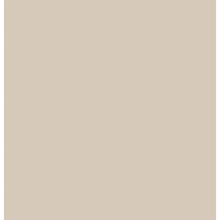
...
Каталог
Дверная фурнитура
ADDEN BAU
Механизмы, Комплектующие
Петли
Ручки коллекция Absolut
Ручки коллекция Quadro
Ручки коллекции Spaceinnovation
Ручки коллекция Vintage
ARSENAL
Дверные ограничители
Фурнитура для входных дверей
Доводчики
Комплекты
Навесные замки
Номера
Раздвижные системы
Упоры торцевые
Фурнитура для финских дверей
Цилиндры
Шары и Рычаги
FERETTA
Завертки
Механизмы
Ручки раздельные
PALIDORE
Завертки