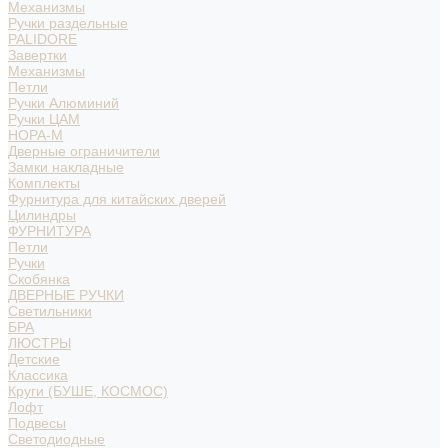
Механизмы
Ручки раздельные
PALIDORE
Завертки
Механизмы
Петли
Ручки Алюминий
Ручки ЦАМ
НОРА-М
Дверные ограничители
Замки накладные
Комплекты
Фурнитура для китайских дверей
Цилиндры
ФУРНИТУРА
Петли
Ручки
Скобянка
ДВЕРНЫЕ РУЧКИ
Светильники
БРА
ЛЮСТРЫ
Детские
Классика
Круги (БУШЕ, КОСМОС)
Лофт
Подвесы
Светодиодные