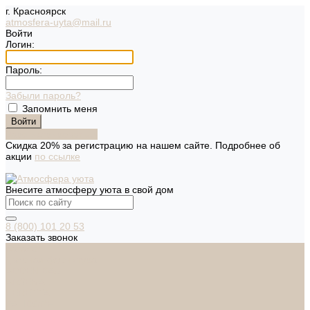
г. Красноярск
atmosfera-uyta@mail.ru
Войти
Логин:
Пароль:
Забыли пароль?
Запомнить меня
Зарегистрироваться
Скидка 20% за регистрацию на нашем сайте. Подробнее об
акции
по ссылке
Внесите атмосферу уюта в свой дом
8 (800) 101 20 53
Заказать звонок
Каталог
Дверная фурнитура
ADDEN BAU
ARSENAL
FERETTA
PALIDORE