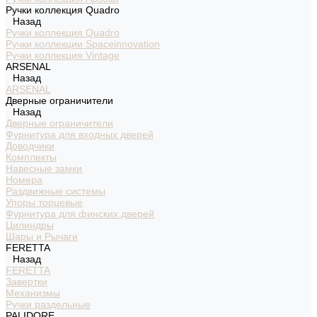
Ручки коллекция Quadro
Назад
Ручки коллекция Quadro
Ручки коллекции Spaceinnovation
Ручки коллекция Vintage
ARSENAL
Назад
ARSENAL
Дверные ограничители
Назад
Дверные ограничители
Фурнитура для входных дверей
Доводчики
Комплекты
Навесные замки
Номера
Раздвижные системы
Упоры торцевые
Фурнитура для финских дверей
Цилиндры
Шары и Рычаги
FERETTA
Назад
FERETTA
Завертки
Механизмы
Ручки раздельные
PALIDORE