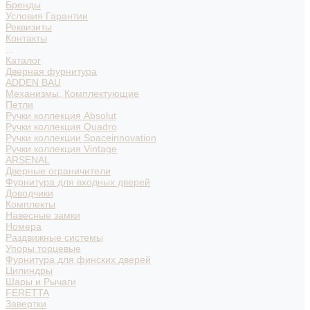
Бренды
Условия Гарантии
Реквизиты
Контакты
...
Каталог
Дверная фурнитура
ADDEN BAU
Механизмы, Комплектующие
Петли
Ручки коллекция Absolut
Ручки коллекция Quadro
Ручки коллекции Spaceinnovation
Ручки коллекция Vintage
ARSENAL
Дверные ограничители
Фурнитура для входных дверей
Доводчики
Комплекты
Навесные замки
Номера
Раздвижные системы
Упоры торцевые
Фурнитура для финских дверей
Цилиндры
Шары и Рычаги
FERETTA
Завертки