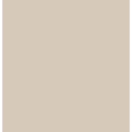
Механизмы
Петли
Ручки Алюминий
Ручки ЦАМ
НОРА-М
Дверные ограничители
Замки накладные
Комплекты
Фурнитура для китайских дверей
Цилиндры
ФУРНИТУРА
Петли
Ручки
Скобянка
ДВЕРНЫЕ РУЧКИ
Светильники
БРА
ЛЮСТРЫ
Детские
Классика
Круги (БУШЕ, КОСМОС)
Лофт
Подвесы
Светодиодные
Рожковые
Флористика
Хрусталь
РАСПРОДАЖА