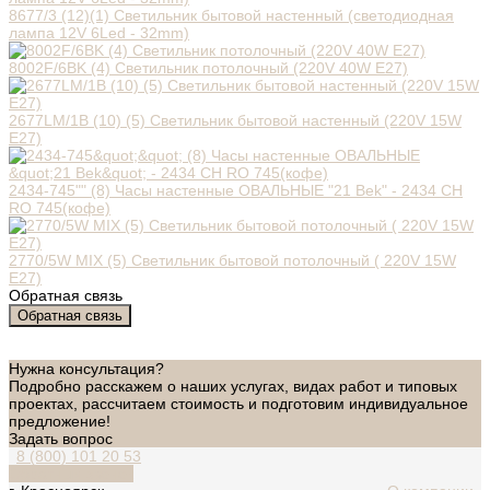
8677/3 (12)(1) Светильник бытовой настенный (светодиодная
лампа 12V 6Led - 32mm)
8002F/6BK (4) Светильник потолочный (220V 40W E27)
2677LM/1B (10) (5) Светильник бытовой настенный (220V 15W
E27)
2434-745"" (8) Часы настенные ОВАЛЬНЫЕ "21 Bek" - 2434 СН
RО 745(кофе)
2770/5W MIX (5) Светильник бытовой потолочный ( 220V 15W
E27)
Обратная связь
Обратная связь
Нужна консультация?
Подробно расскажем о наших услугах, видах работ и типовых
проектах, рассчитаем стоимость и подготовим индивидуальное
предложение!
Задать вопрос
8 (800) 101 20 53
Обратный звонок