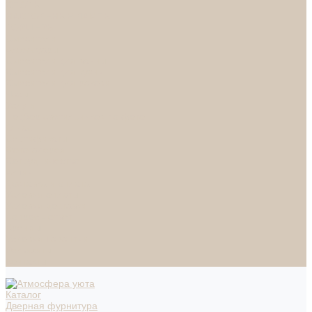
СПОТЫ
НАСТОЛЬНЫЕ ЛАМПЫ
ТОРШЕРЫ
Смесители
Аксессуары
Смесители для ванны
Смесители для кухни
Смесители для раковин
Часы
Услуги
Подбор светильников по фото
О нас
Сертификаты
Фотогалерея
Сотрудничество
Акции
Доставка и оплата
Условия оплаты
Условия доставки
Вопрос - ответ
Бренды
Условия Гарантии
Реквизиты
Контакты
Каталог
Дверная фурнитура