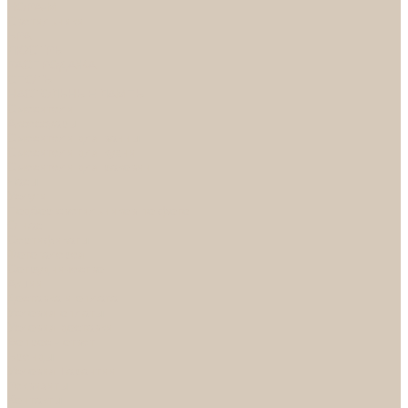
НОРА-М
Светильники
БРА
ЛЮСТРЫ
РАСПРОДАЖА
СПОТЫ
НАСТОЛЬНЫЕ ЛАМПЫ
Смесители
Аксессуары
Смесители для ванны
Смесители для кухни
Смесители для раковин
Часы
Услуги
Подбор светильников по фото
О нас
Сертификаты
Фотогалерея
Сотрудничество
Акции
Доставка и оплата
Условия оплаты
Условия доставки
Вопрос - ответ
Бренды
Условия Гарантии
Реквизиты
Контакты