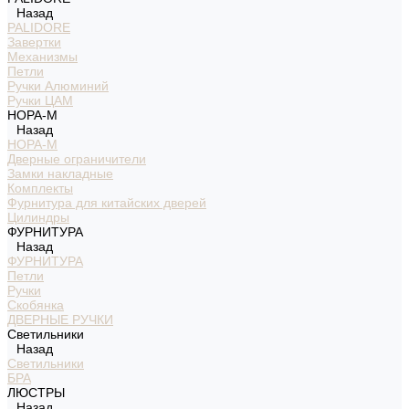
Назад
PALIDORE
Завертки
Механизмы
Петли
Ручки Алюминий
Ручки ЦАМ
НОРА-М
Назад
НОРА-М
Дверные ограничители
Замки накладные
Комплекты
Фурнитура для китайских дверей
Цилиндры
ФУРНИТУРА
Назад
ФУРНИТУРА
Петли
Ручки
Скобянка
ДВЕРНЫЕ РУЧКИ
Светильники
Назад
Светильники
БРА
ЛЮСТРЫ
Назад