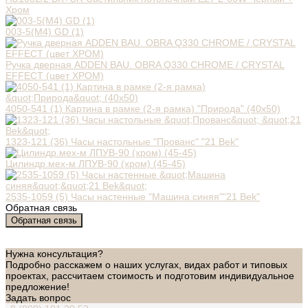
Хром
003-5(M4) GD (1)
Ручка дверная ADDEN BAU. OBRA Q330 CHROME / CRYSTAL
EFFECT (цвет ХРОМ)
4050-541 (1) Картина в рамке (2-я рамка) "Природа" (40х50)
1323-121 (36) Часы настольные "Прованс" "21 Bek"
Цилиндр.мех-м ЛПУВ-90 (хром) (45-45)
2535-1059 (5) Часы настенные "Машина синяя""21 Bek"
Обратная связь
Обратная связь
Нужна консультация?
Подробно расскажем о наших услугах, видах работ и типовых
проектах, рассчитаем стоимость и подготовим индивидуальное
предложение!
Задать вопрос