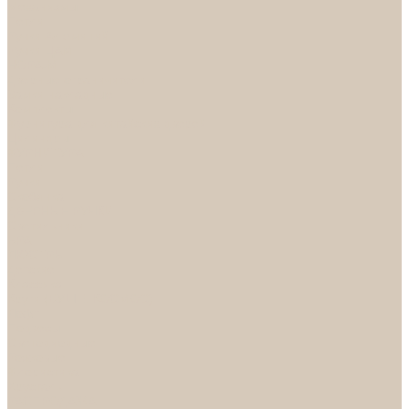
Механизмы
Петли
Ручки Алюминий
Ручки ЦАМ
НОРА-М
Дверные ограничители
Замки накладные
Комплекты
Фурнитура для китайских дверей
Цилиндры
ФУРНИТУРА
Петли
Ручки
Скобянка
ДВЕРНЫЕ РУЧКИ
Светильники
БРА
ЛЮСТРЫ
Детские
Классика
Круги (БУШЕ, КОСМОС)
Лофт
Подвесы
Светодиодные
Рожковые
Флористика
Хрусталь
РАСПРОДАЖА