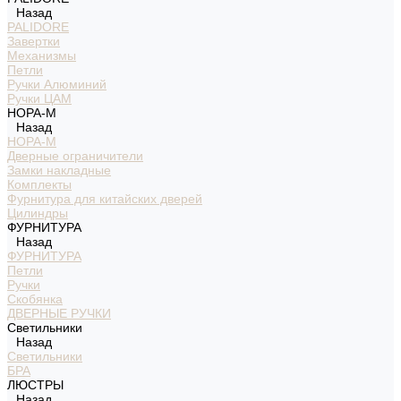
Назад
PALIDORE
Завертки
Механизмы
Петли
Ручки Алюминий
Ручки ЦАМ
НОРА-М
Назад
НОРА-М
Дверные ограничители
Замки накладные
Комплекты
Фурнитура для китайских дверей
Цилиндры
ФУРНИТУРА
Назад
ФУРНИТУРА
Петли
Ручки
Скобянка
ДВЕРНЫЕ РУЧКИ
Светильники
Назад
Светильники
БРА
ЛЮСТРЫ
Назад