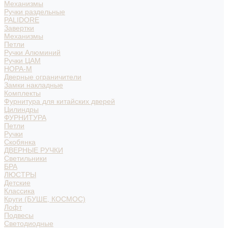
Механизмы
Ручки раздельные
PALIDORE
Завертки
Механизмы
Петли
Ручки Алюминий
Ручки ЦАМ
НОРА-М
Дверные ограничители
Замки накладные
Комплекты
Фурнитура для китайских дверей
Цилиндры
ФУРНИТУРА
Петли
Ручки
Скобянка
ДВЕРНЫЕ РУЧКИ
Светильники
БРА
ЛЮСТРЫ
Детские
Классика
Круги (БУШЕ, КОСМОС)
Лофт
Подвесы
Светодиодные