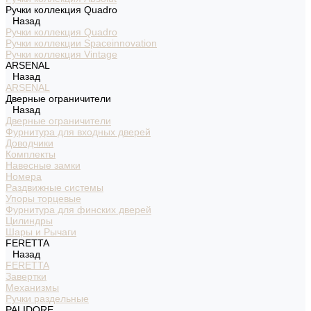
Ручки коллекция Quadro
Назад
Ручки коллекция Quadro
Ручки коллекции Spaceinnovation
Ручки коллекция Vintage
ARSENAL
Назад
ARSENAL
Дверные ограничители
Назад
Дверные ограничители
Фурнитура для входных дверей
Доводчики
Комплекты
Навесные замки
Номера
Раздвижные системы
Упоры торцевые
Фурнитура для финских дверей
Цилиндры
Шары и Рычаги
FERETTA
Назад
FERETTA
Завертки
Механизмы
Ручки раздельные
PALIDORE