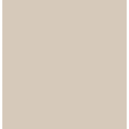
НОРА-М
Светильники
БРА
ЛЮСТРЫ
РАСПРОДАЖА
СПОТЫ
НАСТОЛЬНЫЕ ЛАМПЫ
Смесители
Аксессуары
Смесители для ванны
Смесители для кухни
Смесители для раковин
Часы
Услуги
Подбор светильников по фото
О нас
Сертификаты
Фотогалерея
Сотрудничество
Акции
Доставка и оплата
Условия оплаты
Условия доставки
Вопрос - ответ
Бренды
Условия Гарантии
Реквизиты
Контакты