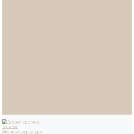
СПОТЫ
НАСТОЛЬНЫЕ ЛАМПЫ
ТОРШЕРЫ
Смесители
Аксессуары
Смесители для ванны
Смесители для кухни
Смесители для раковин
Часы
Услуги
Подбор светильников по фото
О нас
Сертификаты
Фотогалерея
Сотрудничество
Акции
Доставка и оплата
Условия оплаты
Условия доставки
Вопрос - ответ
Бренды
Условия Гарантии
Реквизиты
Контакты
Каталог
Дверная фурнитура