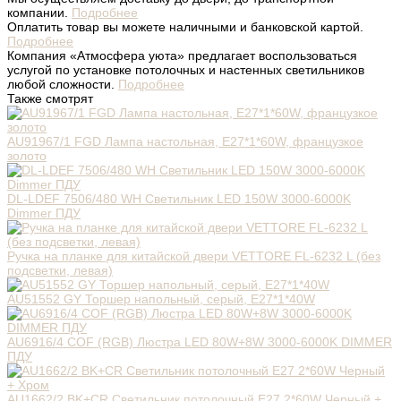
компании.
Подробнее
Оплатить товар вы можете наличными и банковской картой.
Подробнее
Компания «Атмосфера уюта» предлагает воспользоваться
услугой по установке потолочных и настенных светильников
любой сложности.
Подробнее
Также смотрят
AU91967/1 FGD Лампа настольная, Е27*1*60W, французкое
золото
DL-LDEF 7506/480 WH Светильник LED 150W 3000-6000K
Dimmer ПДУ
Ручка на планке для китайской двери VЕTTORE FL-6232 L (без
подсветки, левая)
AU51552 GY Торшер напольный, серый, Е27*1*40W
AU6916/4 COF (RGB) Люстра LED 80W+8W 3000-6000K DIMMER
ПДУ
AU1662/2 BK+CR Светильник потолочный E27 2*60W Черный +