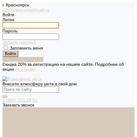
г. Красноярск
atmosfera-uyta@mail.ru
Войти
Логин:
Пароль:
Забыли пароль?
Запомнить меня
Зарегистрироваться
Скидка 20% за регистрацию на нашем сайте. Подробнее об
акции
по ссылке
Внесите атмосферу уюта в свой дом
8 (800) 101 20 53
Заказать звонок
Каталог
Дверная фурнитура
ADDEN BAU
ARSENAL
FERETTA
PALIDORE