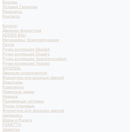
Бренды
Условия Гарантии
Реквизиты
Контакты
...
Каталог
Дверная фурнитура
ADDEN BAU
Механизмы, Комплектующие
Петли
Ручки коллекция Absolut
Ручки коллекция Quadro
Ручки коллекции Spaceinnovation
Ручки коллекция Vintage
ARSENAL
Дверные ограничители
Фурнитура для входных дверей
Доводчики
Комплекты
Навесные замки
Номера
Раздвижные системы
Упоры торцевые
Фурнитура для финских дверей
Цилиндры
Шары и Рычаги
FERETTA
Завертки