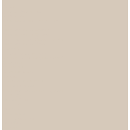
...
Каталог
Дверная фурнитура
ADDEN BAU
Механизмы, Комплектующие
Петли
Ручки коллекция Absolut
Ручки коллекция Quadro
Ручки коллекции Spaceinnovation
Ручки коллекция Vintage
ARSENAL
Дверные ограничители
Фурнитура для входных дверей
Доводчики
Комплекты
Навесные замки
Номера
Раздвижные системы
Упоры торцевые
Фурнитура для финских дверей
Цилиндры
Шары и Рычаги
FERETTA
Завертки
Механизмы
Ручки раздельные
PALIDORE
Завертки