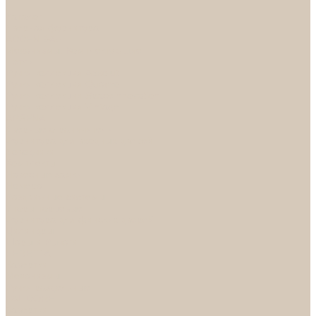
...
Каталог
Дверная фурнитура
ADDEN BAU
Механизмы, Комплектующие
Петли
Ручки коллекция Absolut
Ручки коллекция Quadro
Ручки коллекции Spaceinnovation
Ручки коллекция Vintage
ARSENAL
Дверные ограничители
Фурнитура для входных дверей
Доводчики
Комплекты
Навесные замки
Номера
Раздвижные системы
Упоры торцевые
Фурнитура для финских дверей
Цилиндры
Шары и Рычаги
FERETTA
Завертки
Механизмы
Ручки раздельные
PALIDORE
Завертки