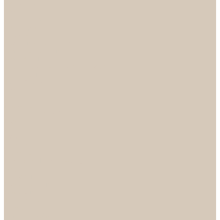
Механизмы
Петли
Ручки Алюминий
Ручки ЦАМ
НОРА-М
Дверные ограничители
Замки накладные
Комплекты
Фурнитура для китайских дверей
Цилиндры
ФУРНИТУРА
Петли
Ручки
Скобянка
ДВЕРНЫЕ РУЧКИ
Светильники
БРА
ЛЮСТРЫ
Детские
Классика
Круги (БУШЕ, КОСМОС)
Лофт
Подвесы
Светодиодные
Рожковые
Флористика
Хрусталь
РАСПРОДАЖА