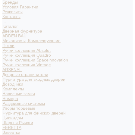
Бренды
Условия Гарантии
Реквизиты
Контакты
...
Каталог
Дверная фурнитура
ADDEN BAU
Механизмы, Комплектующие
Петли
Ручки коллекция Absolut
Ручки коллекция Quadro
Ручки коллекции Spaceinnovation
Ручки коллекция Vintage
ARSENAL
Дверные ограничители
Фурнитура для входных дверей
Доводчики
Комплекты
Навесные замки
Номера
Раздвижные системы
Упоры торцевые
Фурнитура для финских дверей
Цилиндры
Шары и Рычаги
FERETTA
Завертки