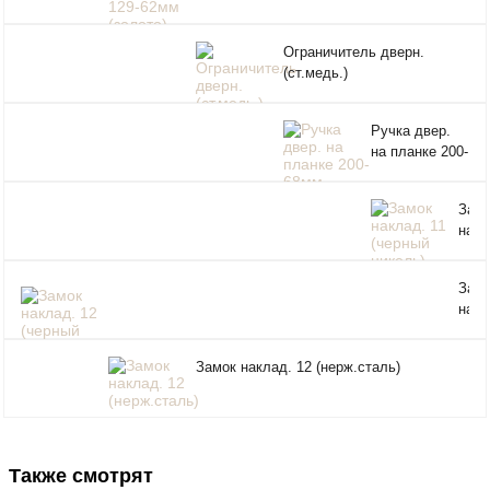
Ограничитель дверн.
(ст.медь.)
Ручка двер.
на планке 200-
68мм Правая
мат.хром/
Зам
черн. никель
накл
11
(чер
Зам
нике
накл
12
(чер
Замок наклад. 12 (нерж.сталь)
нике
Также смотрят