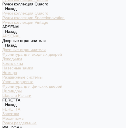
Ручки коллекция Quadro
Назад
Ручки коллекция Quadro
Ручки коллекции Spaceinnovation
Ручки коллекция Vintage
ARSENAL
Назад
ARSENAL
Дверные ограничители
Назад
Дверные ограничители
Фурнитура для входных дверей
Доводчики
Комплекты
Навесные замки
Номера
Раздвижные системы
Упоры торцевые
Фурнитура для финских дверей
Цилиндры
Шары и Рычаги
FERETTA
Назад
FERETTA
Завертки
Механизмы
Ручки раздельные
PALIDORE