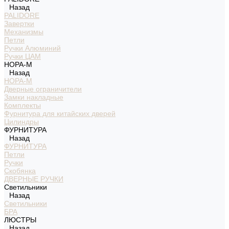
Назад
PALIDORE
Завертки
Механизмы
Петли
Ручки Алюминий
Ручки ЦАМ
НОРА-М
Назад
НОРА-М
Дверные ограничители
Замки накладные
Комплекты
Фурнитура для китайских дверей
Цилиндры
ФУРНИТУРА
Назад
ФУРНИТУРА
Петли
Ручки
Скобянка
ДВЕРНЫЕ РУЧКИ
Светильники
Назад
Светильники
БРА
ЛЮСТРЫ
Назад