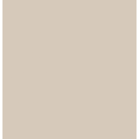
НОРА-М
Светильники
БРА
ЛЮСТРЫ
РАСПРОДАЖА
СПОТЫ
НАСТОЛЬНЫЕ ЛАМПЫ
Смесители
Аксессуары
Смесители для ванны
Смесители для кухни
Смесители для раковин
Часы
Услуги
Подбор светильников по фото
О нас
Сертификаты
Фотогалерея
Сотрудничество
Акции
Доставка и оплата
Условия оплаты
Условия доставки
Вопрос - ответ
Бренды
Условия Гарантии
Реквизиты
Контакты