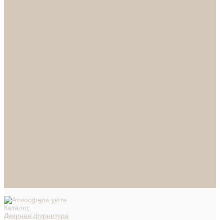
СПОТЫ
НАСТОЛЬНЫЕ ЛАМПЫ
ТОРШЕРЫ
Смесители
Аксессуары
Смесители для ванны
Смесители для кухни
Смесители для раковин
Часы
Услуги
Подбор светильников по фото
О нас
Сертификаты
Фотогалерея
Сотрудничество
Акции
Доставка и оплата
Условия оплаты
Условия доставки
Вопрос - ответ
Бренды
Условия Гарантии
Реквизиты
Контакты
Каталог
Дверная фурнитура