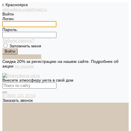
г. Красноярск
atmosfera-uyta@mail.ru
Войти
Логин:
Пароль:
Забыли пароль?
Запомнить меня
Зарегистрироваться
Скидка 20% за регистрацию на нашем сайте. Подробнее об
акции
по ссылке
Внесите атмосферу уюта в свой дом
8 (800) 101 20 53
Заказать звонок
Каталог
Дверная фурнитура
ADDEN BAU
ARSENAL
FERETTA
PALIDORE