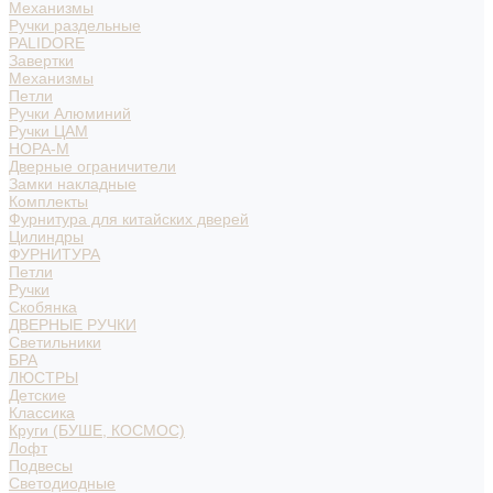
Механизмы
Ручки раздельные
PALIDORE
Завертки
Механизмы
Петли
Ручки Алюминий
Ручки ЦАМ
НОРА-М
Дверные ограничители
Замки накладные
Комплекты
Фурнитура для китайских дверей
Цилиндры
ФУРНИТУРА
Петли
Ручки
Скобянка
ДВЕРНЫЕ РУЧКИ
Светильники
БРА
ЛЮСТРЫ
Детские
Классика
Круги (БУШЕ, КОСМОС)
Лофт
Подвесы
Светодиодные