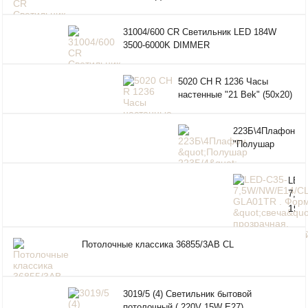
ПДУ
31004/600 CR Светильник LED 184W
3500-6000K DIMMER
5020 СН R 1236 Часы
настенные "21 Bek" (50x20)
(5)
223Б\4Плафон
"Полушар
223Б/4" б/с
дек. Ф250
LED-
7,5
GLA0
195
Форм
руб.
проз
Потолочные классика 36855/3AB CL
Сери
Белы
3019/5 (4) Светильник бытовой
потолочный ( 220V 15W E27)