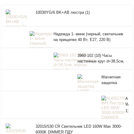
10030YG/6 BK+AB люстра (1)
Надежда 1- мини (черный, светильник
на прищепке 40 Вт, Е27, 220 В)
3960-102 (10) Часы
настенные круг d=38,5см,
корпус черный "Классика"
"Рубин"
Магнитная
защелка
L3085 BLACK
(черный), цил.
AU68
PALIDORE
WH
Люс
11
LED
667
3000
руб.
32015/530 CR Светильник LED 160W Max 3000-
600
6000K DIMMER ПДУ
DIM