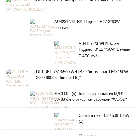
AU42314/3L BK Подвес, E27 3*60W
черный
AU41874/3 WH/BK/GR
Подвес, 3*E27*60W, Белый/
Черный/Серый 52*18*31
7 456 руб.
DL-LDEF 7513/500 WH+BK Светильник LED 150W
3000-6000K Dimmer ПДУ
3939-002 (5) Часы настенные из МДФ
38х38 см с открытой стрелкой "WOOD"
Рубин
Светильник H039/500-135W
(1)