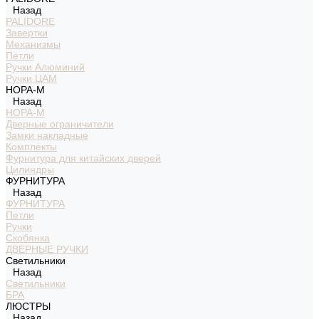
Назад
PALIDORE
Завертки
Механизмы
Петли
Ручки Алюминий
Ручки ЦАМ
НОРА-М
Назад
НОРА-М
Дверные ограничители
Замки накладные
Комплекты
Фурнитура для китайских дверей
Цилиндры
ФУРНИТУРА
Назад
ФУРНИТУРА
Петли
Ручки
Скобянка
ДВЕРНЫЕ РУЧКИ
Светильники
Назад
Светильники
БРА
ЛЮСТРЫ
Назад