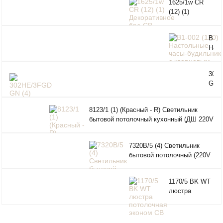
1625/1w CR
(12) (1)
Декоративное
бра СВ
В1-0
Нас
часы
буди
302
ква
GN (
мех
Свет
21 "
быто
(син
8123/1 (1) (Красный - R) Светильник
пото
корп
бытовой потолочный кухонный (ДШ 220V
(220
15W E27)
E27)
7320B/5 (4) Светильник
бытовой потолочный (220V
15W E27)
1170/5 BK WT
люстра
потолочная
эконом СВ