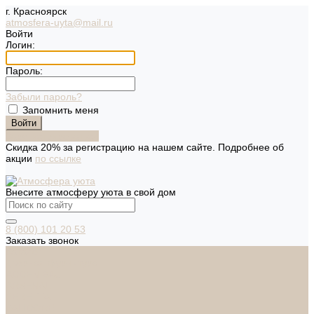
г. Красноярск
atmosfera-uyta@mail.ru
Войти
Логин:
Пароль:
Забыли пароль?
Запомнить меня
Зарегистрироваться
Скидка 20% за регистрацию на нашем сайте. Подробнее об
акции
по ссылке
Внесите атмосферу уюта в свой дом
8 (800) 101 20 53
Заказать звонок
Каталог
Дверная фурнитура
ADDEN BAU
ARSENAL
FERETTA
PALIDORE