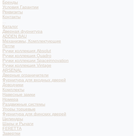
Бренды
Условия Гарантии
Реквизиты
Контакты
...
Каталог
Дверная фурнитура
ADDEN BAU
Механизмы, Комплектующие
Петли
Ручки коллекция Absolut
Ручки коллекция Quadro
Ручки коллекции Spaceinnovation
Ручки коллекция Vintage
ARSENAL
Дверные ограничители
Фурнитура для входных дверей
Доводчики
Комплекты
Навесные замки
Номера
Раздвижные системы
Упоры торцевые
Фурнитура для финских дверей
Цилиндры
Шары и Рычаги
FERETTA
Завертки