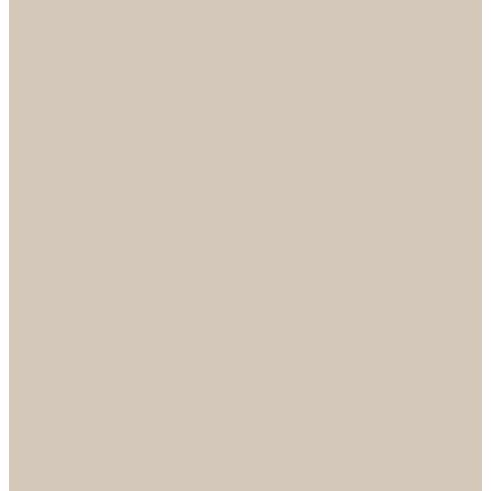
Механизмы
Петли
Ручки Алюминий
Ручки ЦАМ
НОРА-М
Дверные ограничители
Замки накладные
Комплекты
Фурнитура для китайских дверей
Цилиндры
ФУРНИТУРА
Петли
Ручки
Скобянка
ДВЕРНЫЕ РУЧКИ
Светильники
БРА
ЛЮСТРЫ
Детские
Классика
Круги (БУШЕ, КОСМОС)
Лофт
Подвесы
Светодиодные
Рожковые
Флористика
Хрусталь
РАСПРОДАЖА