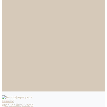
СПОТЫ
НАСТОЛЬНЫЕ ЛАМПЫ
ТОРШЕРЫ
Смесители
Аксессуары
Смесители для ванны
Смесители для кухни
Смесители для раковин
Часы
Услуги
Подбор светильников по фото
О нас
Сертификаты
Фотогалерея
Сотрудничество
Акции
Доставка и оплата
Условия оплаты
Условия доставки
Вопрос - ответ
Бренды
Условия Гарантии
Реквизиты
Контакты
Каталог
Дверная фурнитура