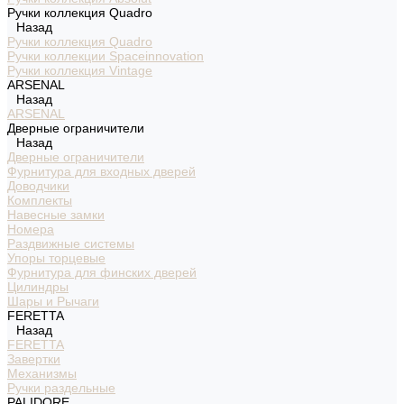
Ручки коллекция Quadro
Назад
Ручки коллекция Quadro
Ручки коллекции Spaceinnovation
Ручки коллекция Vintage
ARSENAL
Назад
ARSENAL
Дверные ограничители
Назад
Дверные ограничители
Фурнитура для входных дверей
Доводчики
Комплекты
Навесные замки
Номера
Раздвижные системы
Упоры торцевые
Фурнитура для финских дверей
Цилиндры
Шары и Рычаги
FERETTA
Назад
FERETTA
Завертки
Механизмы
Ручки раздельные
PALIDORE