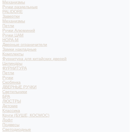
Механизмы
Ручки раздельные
PALIDORE
Завертки
Механизмы
Петли
Ручки Алюминий
Ручки ЦАМ
НОРА-М
Дверные ограничители
Замки накладные
Комплекты
Фурнитура для китайских дверей
Цилиндры
ФУРНИТУРА
Петли
Ручки
Скобянка
ДВЕРНЫЕ РУЧКИ
Светильники
БРА
ЛЮСТРЫ
Детские
Классика
Круги (БУШЕ, КОСМОС)
Лофт
Подвесы
Светодиодные