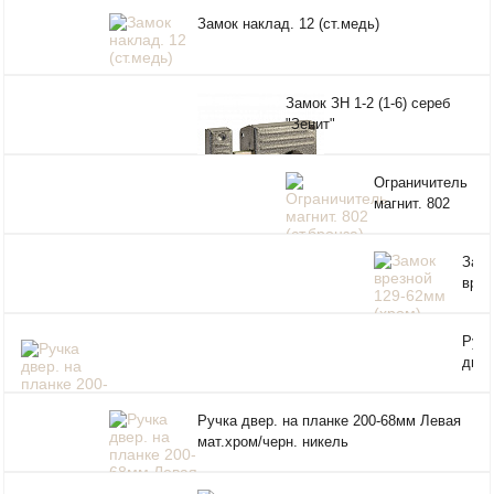
Замок наклад. 12 (ст.медь)
Замок ЗН 1-2 (1-6) сереб
"Зенит"
Ограничитель
магнит. 802
(ст.бронза)
Зам
врез
129-
62м
Ручк
(хро
двер
план
200-
Ручка двер. на планке 200-68мм Левая
Пра
мат.хром/черн. никель
мат.
черн
нике