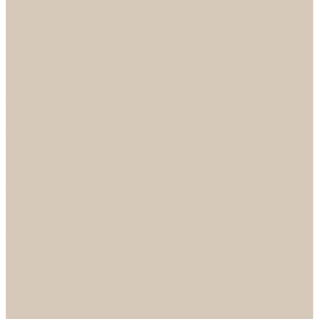
НОРА-М
Светильники
БРА
ЛЮСТРЫ
РАСПРОДАЖА
СПОТЫ
НАСТОЛЬНЫЕ ЛАМПЫ
Смесители
Аксессуары
Смесители для ванны
Смесители для кухни
Смесители для раковин
Часы
Услуги
Подбор светильников по фото
О нас
Сертификаты
Фотогалерея
Сотрудничество
Акции
Доставка и оплата
Условия оплаты
Условия доставки
Вопрос - ответ
Бренды
Условия Гарантии
Реквизиты
Контакты