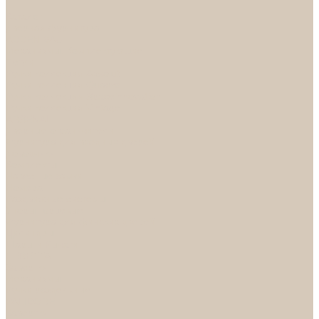
...
Каталог
Дверная фурнитура
ADDEN BAU
Механизмы, Комплектующие
Петли
Ручки коллекция Absolut
Ручки коллекция Quadro
Ручки коллекции Spaceinnovation
Ручки коллекция Vintage
ARSENAL
Дверные ограничители
Фурнитура для входных дверей
Доводчики
Комплекты
Навесные замки
Номера
Раздвижные системы
Упоры торцевые
Фурнитура для финских дверей
Цилиндры
Шары и Рычаги
FERETTA
Завертки
Механизмы
Ручки раздельные
PALIDORE
Завертки