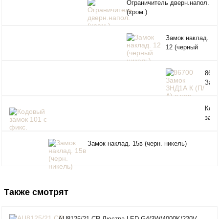
Ограничитель дверн.напол.
(хром.)
Замок наклад.
12 (черный
никель)
8670
Зам
ЗНД
К (П
Код
с це
замо
(сер
фикс
г.Ря
(мат
Замок наклад. 15в (черн. никель)
Также смотрят
AU8125/21 CR Люстра LED G4/3W/4000K/220V