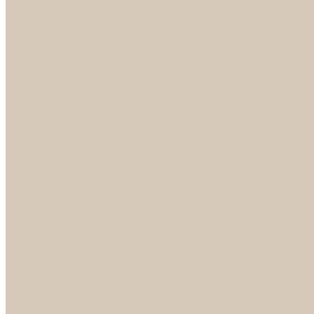
Светильники
БРА
ЛЮСТРЫ
РАСПРОДАЖА
СПОТЫ
НАСТОЛЬНЫЕ ЛАМПЫ
Смесители
Аксессуары
Смесители для ванны
Смесители для кухни
Смесители для раковин
Часы
Услуги
Подбор светильников по фото
О нас
Сертификаты
Фотогалерея
Сотрудничество
Акции
Доставка и оплата
Условия оплаты
Условия доставки
Вопрос - ответ
Бренды
Условия Гарантии
Реквизиты
Контакты
...