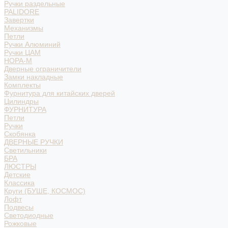
Ручки раздельные
PALIDORE
Завертки
Механизмы
Петли
Ручки Алюминий
Ручки ЦАМ
НОРА-М
Дверные ограничители
Замки накладные
Комплекты
Фурнитура для китайских дверей
Цилиндры
ФУРНИТУРА
Петли
Ручки
Скобянка
ДВЕРНЫЕ РУЧКИ
Светильники
БРА
ЛЮСТРЫ
Детские
Классика
Круги (БУШЕ, КОСМОС)
Лофт
Подвесы
Светодиодные
Рожковые