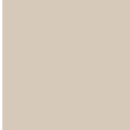
Каталог
Дверная фурнитура
ADDEN BAU
Механизмы, Комплектующие
Петли
Ручки коллекция Absolut
Ручки коллекция Quadro
Ручки коллекции Spaceinnovation
Ручки коллекция Vintage
ARSENAL
Дверные ограничители
Фурнитура для входных дверей
Доводчики
Комплекты
Навесные замки
Номера
Раздвижные системы
Упоры торцевые
Фурнитура для финских дверей
Цилиндры
Шары и Рычаги
FERETTA
Завертки
Механизмы
Ручки раздельные
PALIDORE
Завертки
Механизмы