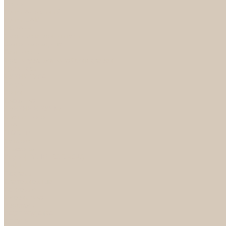
Петли
Ручки Алюминий
Ручки ЦАМ
НОРА-М
Дверные ограничители
Замки накладные
Комплекты
Фурнитура для китайских дверей
Цилиндры
ФУРНИТУРА
Петли
Ручки
Скобянка
ДВЕРНЫЕ РУЧКИ
Светильники
БРА
ЛЮСТРЫ
Детские
Классика
Круги (БУШЕ, КОСМОС)
Лофт
Подвесы
Светодиодные
Рожковые
Флористика
Хрусталь
РАСПРОДАЖА
СПОТЫ