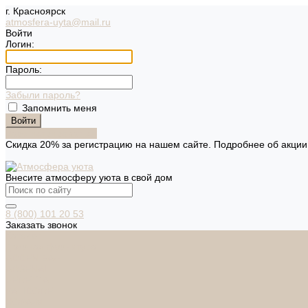
г. Красноярск
atmosfera-uyta@mail.ru
Войти
Логин:
Пароль:
Забыли пароль?
Запомнить меня
Зарегистрироваться
Скидка 20% за регистрацию на нашем сайте. Подробнее об акци
Внесите атмосферу уюта в свой дом
8 (800) 101 20 53
Заказать звонок
Каталог
Дверная фурнитура
ADDEN BAU
ARSENAL
FERETTA
PALIDORE
НОРА-М