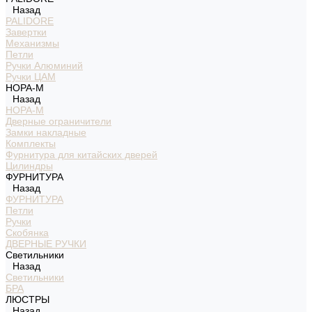
Назад
PALIDORE
Завертки
Механизмы
Петли
Ручки Алюминий
Ручки ЦАМ
НОРА-М
Назад
НОРА-М
Дверные ограничители
Замки накладные
Комплекты
Фурнитура для китайских дверей
Цилиндры
ФУРНИТУРА
Назад
ФУРНИТУРА
Петли
Ручки
Скобянка
ДВЕРНЫЕ РУЧКИ
Светильники
Назад
Светильники
БРА
ЛЮСТРЫ
Назад