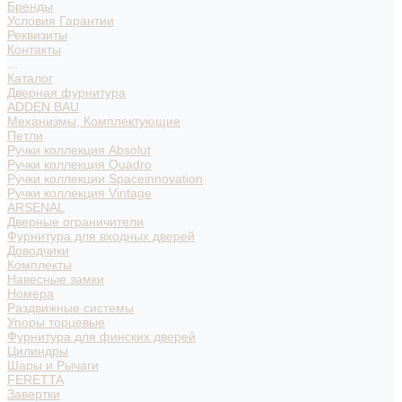
Бренды
Условия Гарантии
Реквизиты
Контакты
...
Каталог
Дверная фурнитура
ADDEN BAU
Механизмы, Комплектующие
Петли
Ручки коллекция Absolut
Ручки коллекция Quadro
Ручки коллекции Spaceinnovation
Ручки коллекция Vintage
ARSENAL
Дверные ограничители
Фурнитура для входных дверей
Доводчики
Комплекты
Навесные замки
Номера
Раздвижные системы
Упоры торцевые
Фурнитура для финских дверей
Цилиндры
Шары и Рычаги
FERETTA
Завертки