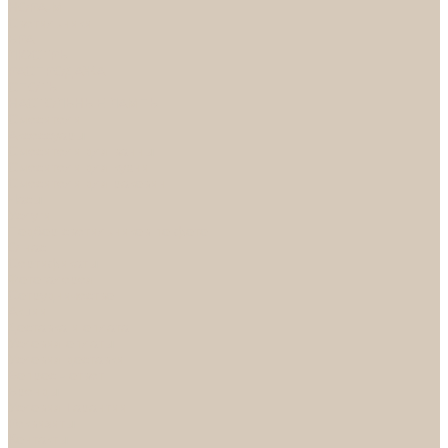
НОРА-М
Светильники
БРА
ЛЮСТРЫ
РАСПРОДАЖА
СПОТЫ
НАСТОЛЬНЫЕ ЛАМПЫ
Смесители
Аксессуары
Смесители для ванны
Смесители для кухни
Смесители для раковин
Часы
Услуги
Подбор светильников по фото
О нас
Сертификаты
Фотогалерея
Сотрудничество
Акции
Доставка и оплата
Условия оплаты
Условия доставки
Вопрос - ответ
Бренды
Условия Гарантии
Реквизиты
Контакты