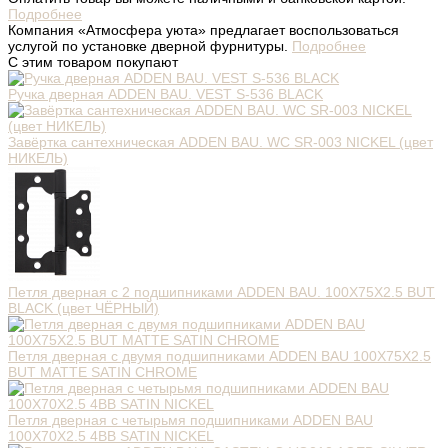
Подробнее
Компания «Атмосфера уюта» предлагает воспользоваться
услугой по установке дверной фурнитуры.
Подробнее
С этим товаром покупают
Ручка дверная ADDEN BAU. VEST S-536 BLACK
Завёртка сантехническая ADDEN BAU. WC SR-003 NICKEL (цвет
НИКЕЛЬ)
Петля дверная с 2 подшипниками ADDEN BAU. 100X75X2.5 BUT
BLACK (цвет ЧЁРНЫЙ)
Петля дверная с двумя подшипниками ADDEN BAU 100X75X2.5
BUT MATTE SATIN CHROME
Петля дверная с четырьмя подшипниками ADDEN BAU
100X70X2.5 4BB SATIN NICKEL