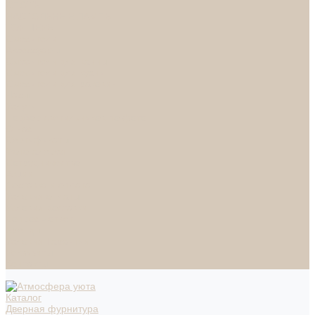
СПОТЫ
НАСТОЛЬНЫЕ ЛАМПЫ
ТОРШЕРЫ
Смесители
Аксессуары
Смесители для ванны
Смесители для кухни
Смесители для раковин
Часы
Услуги
Подбор светильников по фото
О нас
Сертификаты
Фотогалерея
Сотрудничество
Акции
Доставка и оплата
Условия оплаты
Условия доставки
Вопрос - ответ
Бренды
Условия Гарантии
Реквизиты
Контакты
Каталог
Дверная фурнитура