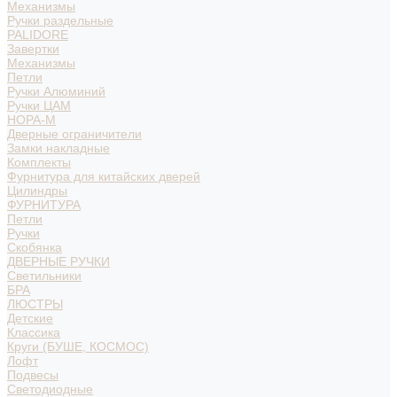
Механизмы
Ручки раздельные
PALIDORE
Завертки
Механизмы
Петли
Ручки Алюминий
Ручки ЦАМ
НОРА-М
Дверные ограничители
Замки накладные
Комплекты
Фурнитура для китайских дверей
Цилиндры
ФУРНИТУРА
Петли
Ручки
Скобянка
ДВЕРНЫЕ РУЧКИ
Светильники
БРА
ЛЮСТРЫ
Детские
Классика
Круги (БУШЕ, КОСМОС)
Лофт
Подвесы
Светодиодные