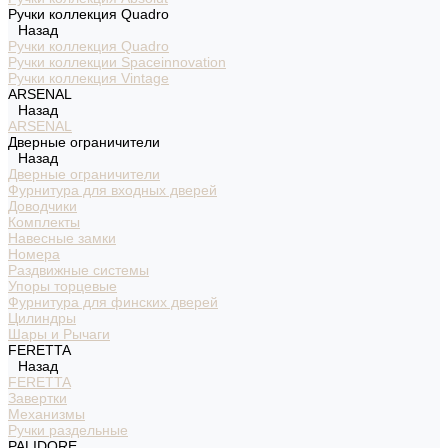
Ручки коллекция Quadro
Назад
Ручки коллекция Quadro
Ручки коллекции Spaceinnovation
Ручки коллекция Vintage
ARSENAL
Назад
ARSENAL
Дверные ограничители
Назад
Дверные ограничители
Фурнитура для входных дверей
Доводчики
Комплекты
Навесные замки
Номера
Раздвижные системы
Упоры торцевые
Фурнитура для финских дверей
Цилиндры
Шары и Рычаги
FERETTA
Назад
FERETTA
Завертки
Механизмы
Ручки раздельные
PALIDORE