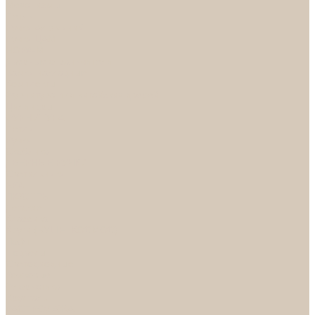
Механизмы
Петли
Ручки Алюминий
Ручки ЦАМ
НОРА-М
Дверные ограничители
Замки накладные
Комплекты
Фурнитура для китайских дверей
Цилиндры
ФУРНИТУРА
Петли
Ручки
Скобянка
ДВЕРНЫЕ РУЧКИ
Светильники
БРА
ЛЮСТРЫ
Детские
Классика
Круги (БУШЕ, КОСМОС)
Лофт
Подвесы
Светодиодные
Рожковые
Флористика
Хрусталь
РАСПРОДАЖА