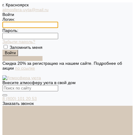
г. Красноярск
atmosfera-uyta@mail.ru
Войти
Логин:
Пароль:
Забыли пароль?
Запомнить меня
Зарегистрироваться
Скидка 20% за регистрацию на нашем сайте. Подробнее об
акции
по ссылке
Внесите атмосферу уюта в свой дом
8 (800) 101 20 53
Заказать звонок
Каталог
Дверная фурнитура
ADDEN BAU
ARSENAL
FERETTA
PALIDORE