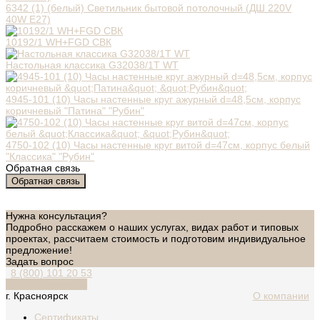
6342 (1) (белый) Светильник бытовой потолочный (ДШ 220V
40W E27)
10192/1 WH+FGD СВК
Настольная классика G32038/1T WT
4945-101 (10) Часы настенные круг ажурный d=48,5см, корпус
коричневый "Патина" "Рубин"
4750-102 (10) Часы настенные круг витой d=47см, корпус белый
"Классика" "Рубин"
Обратная связь
Обратная связь
Нужна консультация?
Подробно расскажем о наших услугах, видах работ и типовых
проектах, рассчитаем стоимость и подготовим индивидуальное
предложение!
Задать вопрос
8 (800) 101 20 53
Обратный звонок
г. Красноярск
О компании
Сертификаты