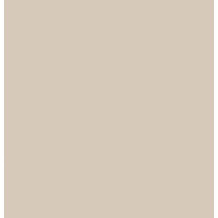
...
Каталог
Дверная фурнитура
ADDEN BAU
Механизмы, Комплектующие
Петли
Ручки коллекция Absolut
Ручки коллекция Quadro
Ручки коллекции Spaceinnovation
Ручки коллекция Vintage
ARSENAL
Дверные ограничители
Фурнитура для входных дверей
Доводчики
Комплекты
Навесные замки
Номера
Раздвижные системы
Упоры торцевые
Фурнитура для финских дверей
Цилиндры
Шары и Рычаги
FERETTA
Завертки
Механизмы
Ручки раздельные
PALIDORE
Завертки