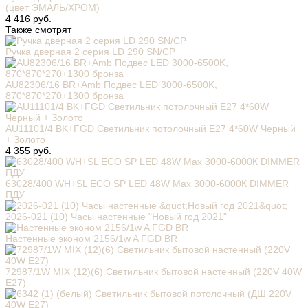
(цвет ЭМАЛЬ/ХРОМ)
4 416 руб.
Также смотрят
Ручка дверная 2 серия LD 290 SN/CP
AU82306/16 BR+Amb Подвес LED 3000-6500K,
870*870*270+1300 бронза
AU11101/4 BK+FGD Светильник потолочный E27 4*60W Черный
+ Золото
4 355 руб.
63028/400 WH+SL ECO SP LED 48W Max 3000-6000К DIMMER
ПДУ
2026-021 (10) Часы настенные "Новый год 2021"
Настенные эконом 2156/1w A FGD BR
72987/1W MIX (12)(6) Светильник бытовой настенный (220V 40W
E27)