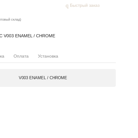
Быстрый заказ
птовый склад)
WC V003 ENAMEL / CHROME
ка
Оплата
Установка
V003 ENAMEL / CHROME