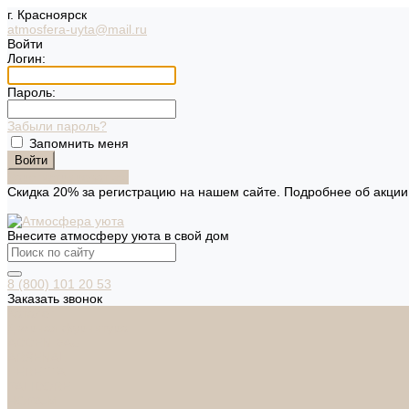
г. Красноярск
atmosfera-uyta@mail.ru
Войти
Логин:
Пароль:
Забыли пароль?
Запомнить меня
Зарегистрироваться
Скидка 20% за регистрацию на нашем сайте. Подробнее об акци
Внесите атмосферу уюта в свой дом
8 (800) 101 20 53
Заказать звонок
Каталог
Дверная фурнитура
ADDEN BAU
ARSENAL
FERETTA
PALIDORE
НОРА-М