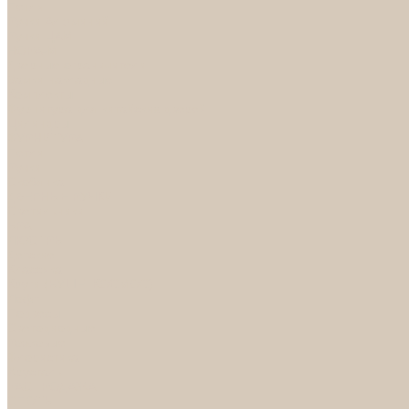
Петли
Ручки Алюминий
Ручки ЦАМ
НОРА-М
Дверные ограничители
Замки накладные
Комплекты
Фурнитура для китайских дверей
Цилиндры
ФУРНИТУРА
Петли
Ручки
Скобянка
ДВЕРНЫЕ РУЧКИ
Светильники
БРА
ЛЮСТРЫ
Детские
Классика
Круги (БУШЕ, КОСМОС)
Лофт
Подвесы
Светодиодные
Рожковые
Флористика
Хрусталь
РАСПРОДАЖА
СПОТЫ