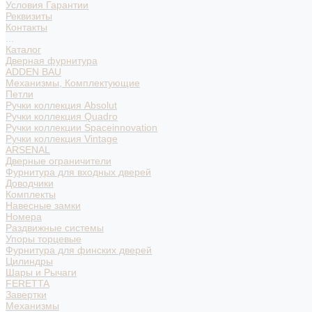
Условия Гарантии
Реквизиты
Контакты
...
Каталог
Дверная фурнитура
ADDEN BAU
Механизмы, Комплектующие
Петли
Ручки коллекция Absolut
Ручки коллекция Quadro
Ручки коллекции Spaceinnovation
Ручки коллекция Vintage
ARSENAL
Дверные ограничители
Фурнитура для входных дверей
Доводчики
Комплекты
Навесные замки
Номера
Раздвижные системы
Упоры торцевые
Фурнитура для финских дверей
Цилиндры
Шары и Рычаги
FERETTA
Завертки
Механизмы