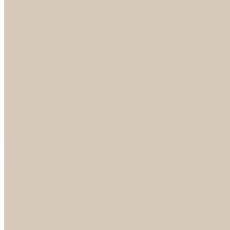
Каталог
Дверная фурнитура
ADDEN BAU
Механизмы, Комплектующие
Петли
Ручки коллекция Absolut
Ручки коллекция Quadro
Ручки коллекции Spaceinnovation
Ручки коллекция Vintage
ARSENAL
Дверные ограничители
Фурнитура для входных дверей
Доводчики
Комплекты
Навесные замки
Номера
Раздвижные системы
Упоры торцевые
Фурнитура для финских дверей
Цилиндры
Шары и Рычаги
FERETTA
Завертки
Механизмы
Ручки раздельные
PALIDORE
Завертки
Механизмы