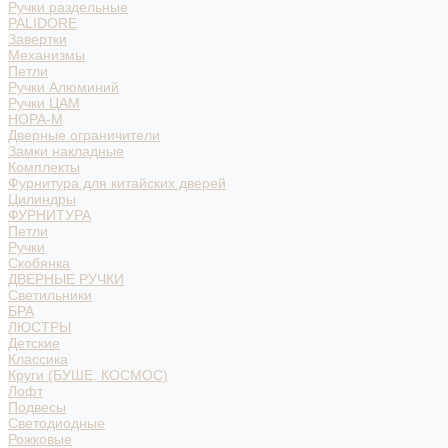
Ручки раздельные
PALIDORE
Завертки
Механизмы
Петли
Ручки Алюминий
Ручки ЦАМ
НОРА-М
Дверные ограничители
Замки накладные
Комплекты
Фурнитура для китайских дверей
Цилиндры
ФУРНИТУРА
Петли
Ручки
Скобянка
ДВЕРНЫЕ РУЧКИ
Светильники
БРА
ЛЮСТРЫ
Детские
Классика
Круги (БУШЕ, КОСМОС)
Лофт
Подвесы
Светодиодные
Рожковые