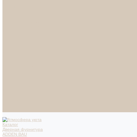
НАСТОЛЬНЫЕ ЛАМПЫ
ТОРШЕРЫ
Смесители
Аксессуары
Смесители для ванны
Смесители для кухни
Смесители для раковин
Часы
Услуги
Подбор светильников по фото
О нас
Сертификаты
Фотогалерея
Сотрудничество
Акции
Доставка и оплата
Условия оплаты
Условия доставки
Вопрос - ответ
Бренды
Условия Гарантии
Реквизиты
Контакты
Каталог
Дверная фурнитура
ADDEN BAU