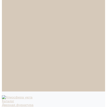
СПОТЫ
НАСТОЛЬНЫЕ ЛАМПЫ
ТОРШЕРЫ
Смесители
Аксессуары
Смесители для ванны
Смесители для кухни
Смесители для раковин
Часы
Услуги
Подбор светильников по фото
О нас
Сертификаты
Фотогалерея
Сотрудничество
Акции
Доставка и оплата
Условия оплаты
Условия доставки
Вопрос - ответ
Бренды
Условия Гарантии
Реквизиты
Контакты
Каталог
Дверная фурнитура