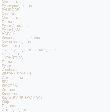
Механизмы
Ручки раздельные
PALIDORE
Завертки
Механизмы
Петли
Ручки Алюминий
Ручки ЦАМ
НОРА-М
Дверные ограничители
Замки накладные
Комплекты
Фурнитура для китайских дверей
Цилиндры
ФУРНИТУРА
Петли
Ручки
Скобянка
ДВЕРНЫЕ РУЧКИ
Светильники
БРА
ЛЮСТРЫ
Детские
Классика
Круги (БУШЕ, КОСМОС)
Лофт
Подвесы
Светодиодные