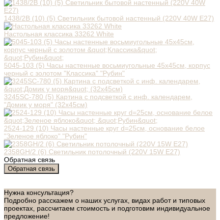
1438/2B (10) (5) Светильник бытовой настенный (220V 40W E27)
Настольная классика 33262 White
5045-103 (5) Часы настенные восьмиугольные 45х45см, корпус
черный с золотом "Классика" "Рубин"
3245SC-780 (5) Картина с подсветкой с инф. календарем,
"Домик у моря" (32х45см)
2524-129 (10) Часы настенные круг d=25см, основание белое
"Зеленое яблоко" "Рубин"
2358GH/2 (6) Светильник потолочный (220V 15W E27)
Обратная связь
Обратная связь
Нужна консультация?
Подробно расскажем о наших услугах, видах работ и типовых
проектах, рассчитаем стоимость и подготовим индивидуальное
предложение!