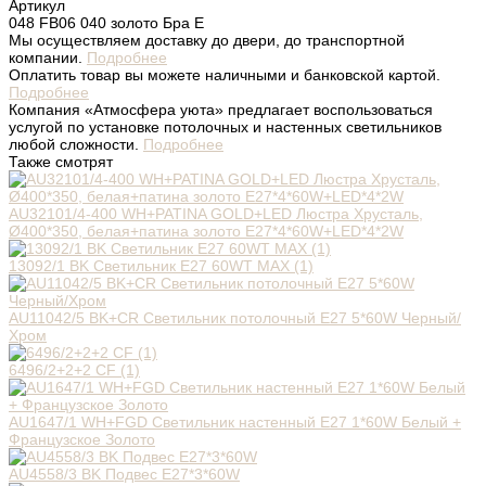
Артикул
048 FB06 040 золото Бра E
Мы осуществляем доставку до двери, до транспортной
компании.
Подробнее
Оплатить товар вы можете наличными и банковской картой.
Подробнее
Компания «Атмосфера уюта» предлагает воспользоваться
услугой по установке потолочных и настенных светильников
любой сложности.
Подробнее
Также смотрят
AU32101/4-400 WH+PATINA GOLD+LED Люстра Хрусталь,
Ø400*350, белая+патина золото E27*4*60W+LED*4*2W
13092/1 BK Светильник E27 60WT MAX (1)
AU11042/5 BK+CR Светильник потолочный E27 5*60W Черный/
Хром
6496/2+2+2 CF (1)
AU1647/1 WH+FGD Светильник настенный E27 1*60W Белый +
Французское Золото
AU4558/3 BK Подвес E27*3*60W