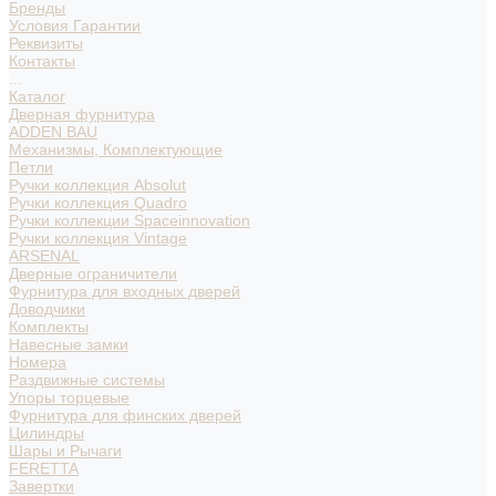
Бренды
Условия Гарантии
Реквизиты
Контакты
...
Каталог
Дверная фурнитура
ADDEN BAU
Механизмы, Комплектующие
Петли
Ручки коллекция Absolut
Ручки коллекция Quadro
Ручки коллекции Spaceinnovation
Ручки коллекция Vintage
ARSENAL
Дверные ограничители
Фурнитура для входных дверей
Доводчики
Комплекты
Навесные замки
Номера
Раздвижные системы
Упоры торцевые
Фурнитура для финских дверей
Цилиндры
Шары и Рычаги
FERETTA
Завертки