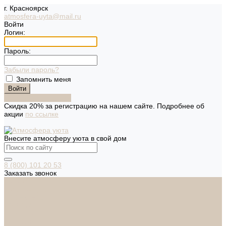
г. Красноярск
atmosfera-uyta@mail.ru
Войти
Логин:
Пароль:
Забыли пароль?
Запомнить меня
Зарегистрироваться
Скидка 20% за регистрацию на нашем сайте. Подробнее об
акции
по ссылке
Внесите атмосферу уюта в свой дом
8 (800) 101 20 53
Заказать звонок
Каталог
Дверная фурнитура
ADDEN BAU
ARSENAL
FERETTA
PALIDORE