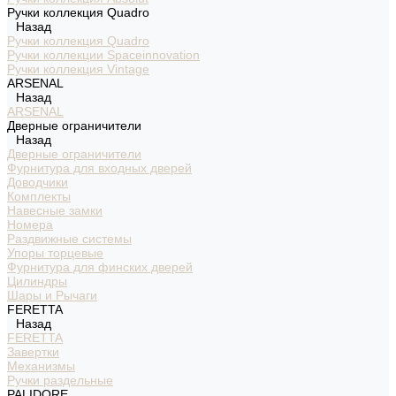
Ручки коллекция Quadro
Назад
Ручки коллекция Quadro
Ручки коллекции Spaceinnovation
Ручки коллекция Vintage
ARSENAL
Назад
ARSENAL
Дверные ограничители
Назад
Дверные ограничители
Фурнитура для входных дверей
Доводчики
Комплекты
Навесные замки
Номера
Раздвижные системы
Упоры торцевые
Фурнитура для финских дверей
Цилиндры
Шары и Рычаги
FERETTA
Назад
FERETTA
Завертки
Механизмы
Ручки раздельные
PALIDORE