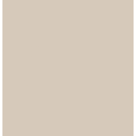
НОРА-М
Светильники
БРА
ЛЮСТРЫ
РАСПРОДАЖА
СПОТЫ
НАСТОЛЬНЫЕ ЛАМПЫ
Смесители
Аксессуары
Смесители для ванны
Смесители для кухни
Смесители для раковин
Часы
Услуги
Подбор светильников по фото
О нас
Сертификаты
Фотогалерея
Сотрудничество
Акции
Доставка и оплата
Условия оплаты
Условия доставки
Вопрос - ответ
Бренды
Условия Гарантии
Реквизиты
Контакты