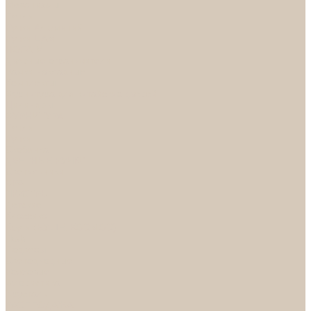
Механизмы
Петли
Ручки Алюминий
Ручки ЦАМ
НОРА-М
Дверные ограничители
Замки накладные
Комплекты
Фурнитура для китайских дверей
Цилиндры
ФУРНИТУРА
Петли
Ручки
Скобянка
ДВЕРНЫЕ РУЧКИ
Светильники
БРА
ЛЮСТРЫ
Детские
Классика
Круги (БУШЕ, КОСМОС)
Лофт
Подвесы
Светодиодные
Рожковые
Флористика
Хрусталь
РАСПРОДАЖА