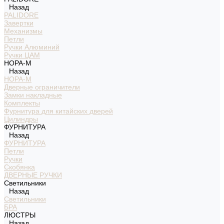
Назад
PALIDORE
Завертки
Механизмы
Петли
Ручки Алюминий
Ручки ЦАМ
НОРА-М
Назад
НОРА-М
Дверные ограничители
Замки накладные
Комплекты
Фурнитура для китайских дверей
Цилиндры
ФУРНИТУРА
Назад
ФУРНИТУРА
Петли
Ручки
Скобянка
ДВЕРНЫЕ РУЧКИ
Светильники
Назад
Светильники
БРА
ЛЮСТРЫ
Назад