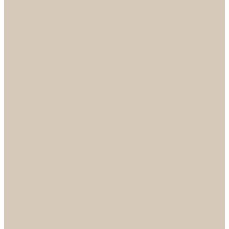
...
Каталог
Дверная фурнитура
ADDEN BAU
Механизмы, Комплектующие
Петли
Ручки коллекция Absolut
Ручки коллекция Quadro
Ручки коллекции Spaceinnovation
Ручки коллекция Vintage
ARSENAL
Дверные ограничители
Фурнитура для входных дверей
Доводчики
Комплекты
Навесные замки
Номера
Раздвижные системы
Упоры торцевые
Фурнитура для финских дверей
Цилиндры
Шары и Рычаги
FERETTA
Завертки
Механизмы
Ручки раздельные
PALIDORE
Завертки