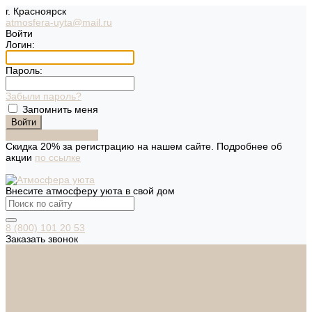
г. Красноярск
atmosfera-uyta@mail.ru
Войти
Логин:
Пароль:
Забыли пароль?
Запомнить меня
Зарегистрироваться
Скидка 20% за регистрацию на нашем сайте. Подробнее об
акции
по ссылке
Внесите атмосферу уюта в свой дом
8 (800) 101 20 53
Заказать звонок
Каталог
Дверная фурнитура
ADDEN BAU
ARSENAL
FERETTA
PALIDORE