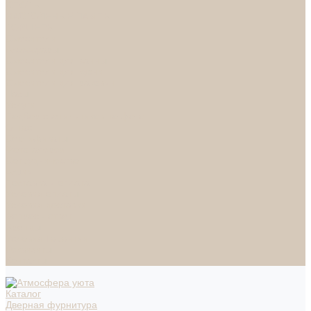
СПОТЫ
НАСТОЛЬНЫЕ ЛАМПЫ
ТОРШЕРЫ
Смесители
Аксессуары
Смесители для ванны
Смесители для кухни
Смесители для раковин
Часы
Услуги
Подбор светильников по фото
О нас
Сертификаты
Фотогалерея
Сотрудничество
Акции
Доставка и оплата
Условия оплаты
Условия доставки
Вопрос - ответ
Бренды
Условия Гарантии
Реквизиты
Контакты
Каталог
Дверная фурнитура