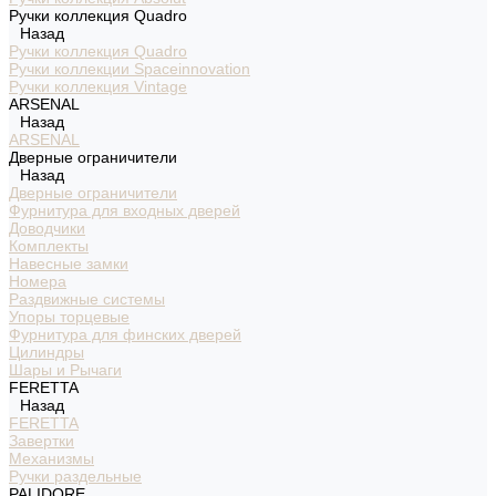
Ручки коллекция Quadro
Назад
Ручки коллекция Quadro
Ручки коллекции Spaceinnovation
Ручки коллекция Vintage
ARSENAL
Назад
ARSENAL
Дверные ограничители
Назад
Дверные ограничители
Фурнитура для входных дверей
Доводчики
Комплекты
Навесные замки
Номера
Раздвижные системы
Упоры торцевые
Фурнитура для финских дверей
Цилиндры
Шары и Рычаги
FERETTA
Назад
FERETTA
Завертки
Механизмы
Ручки раздельные
PALIDORE