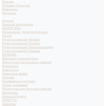
Бренды
Условия Гарантии
Реквизиты
Контакты
...
Каталог
Дверная фурнитура
ADDEN BAU
Механизмы, Комплектующие
Петли
Ручки коллекция Absolut
Ручки коллекция Quadro
Ручки коллекции Spaceinnovation
Ручки коллекция Vintage
ARSENAL
Дверные ограничители
Фурнитура для входных дверей
Доводчики
Комплекты
Навесные замки
Номера
Раздвижные системы
Упоры торцевые
Фурнитура для финских дверей
Цилиндры
Шары и Рычаги
FERETTA
Завертки