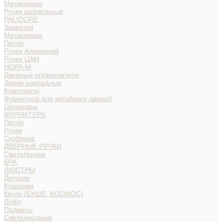
Механизмы
Ручки раздельные
PALIDORE
Завертки
Механизмы
Петли
Ручки Алюминий
Ручки ЦАМ
НОРА-М
Дверные ограничители
Замки накладные
Комплекты
Фурнитура для китайских дверей
Цилиндры
ФУРНИТУРА
Петли
Ручки
Скобянка
ДВЕРНЫЕ РУЧКИ
Светильники
БРА
ЛЮСТРЫ
Детские
Классика
Круги (БУШЕ, КОСМОС)
Лофт
Подвесы
Светодиодные