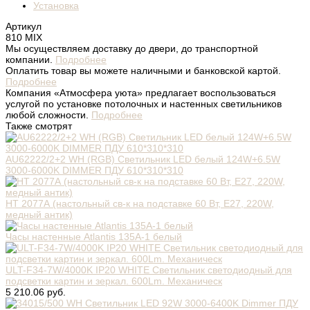
Установка
Артикул
810 MIX
Мы осуществляем доставку до двери, до транспортной
компании.
Подробнее
Оплатить товар вы можете наличными и банковской картой.
Подробнее
Компания «Атмосфера уюта» предлагает воспользоваться
услугой по установке потолочных и настенных светильников
любой сложности.
Подробнее
Также смотрят
AU62222/2+2 WH (RGB) Светильник LED белый 124W+6.5W
3000-6000K DIMMER ПДУ 610*310*310
НТ 2077А (настольный св-к на подставке 60 Вт, Е27, 220W,
медный антик)
Часы настенные Atlantis 135A-1 белый
ULT-F34-7W/4000K IP20 WHITE Светильник светодиодный для
подсветки картин и зеркал. 600Lm. Механическ
5 210.06 руб.