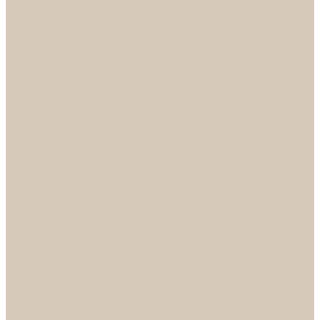
НОРА-М
Светильники
БРА
ЛЮСТРЫ
РАСПРОДАЖА
СПОТЫ
НАСТОЛЬНЫЕ ЛАМПЫ
Смесители
Аксессуары
Смесители для ванны
Смесители для кухни
Смесители для раковин
Часы
Услуги
Подбор светильников по фото
О нас
Сертификаты
Фотогалерея
Сотрудничество
Акции
Доставка и оплата
Условия оплаты
Условия доставки
Вопрос - ответ
Бренды
Условия Гарантии
Реквизиты
Контакты