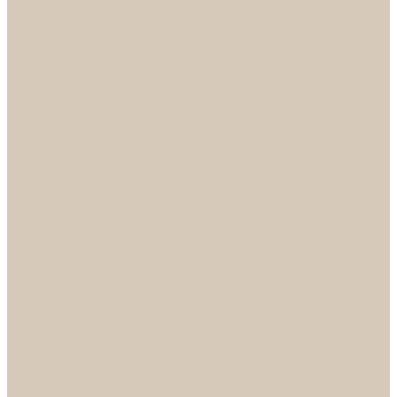
...
Каталог
Дверная фурнитура
ADDEN BAU
Механизмы, Комплектующие
Петли
Ручки коллекция Absolut
Ручки коллекция Quadro
Ручки коллекции Spaceinnovation
Ручки коллекция Vintage
ARSENAL
Дверные ограничители
Фурнитура для входных дверей
Доводчики
Комплекты
Навесные замки
Номера
Раздвижные системы
Упоры торцевые
Фурнитура для финских дверей
Цилиндры
Шары и Рычаги
FERETTA
Завертки
Механизмы
Ручки раздельные
PALIDORE
Завертки