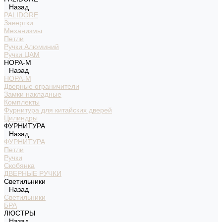
Назад
PALIDORE
Завертки
Механизмы
Петли
Ручки Алюминий
Ручки ЦАМ
НОРА-М
Назад
НОРА-М
Дверные ограничители
Замки накладные
Комплекты
Фурнитура для китайских дверей
Цилиндры
ФУРНИТУРА
Назад
ФУРНИТУРА
Петли
Ручки
Скобянка
ДВЕРНЫЕ РУЧКИ
Светильники
Назад
Светильники
БРА
ЛЮСТРЫ
Назад