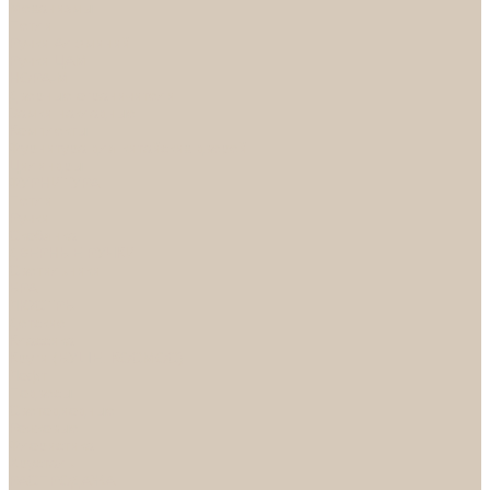
Механизмы
Петли
Ручки Алюминий
Ручки ЦАМ
НОРА-М
Дверные ограничители
Замки накладные
Комплекты
Фурнитура для китайских дверей
Цилиндры
ФУРНИТУРА
Петли
Ручки
Скобянка
ДВЕРНЫЕ РУЧКИ
Светильники
БРА
ЛЮСТРЫ
Детские
Классика
Круги (БУШЕ, КОСМОС)
Лофт
Подвесы
Светодиодные
Рожковые
Флористика
Хрусталь
РАСПРОДАЖА