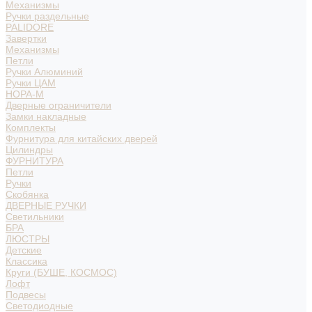
Механизмы
Ручки раздельные
PALIDORE
Завертки
Механизмы
Петли
Ручки Алюминий
Ручки ЦАМ
НОРА-М
Дверные ограничители
Замки накладные
Комплекты
Фурнитура для китайских дверей
Цилиндры
ФУРНИТУРА
Петли
Ручки
Скобянка
ДВЕРНЫЕ РУЧКИ
Светильники
БРА
ЛЮСТРЫ
Детские
Классика
Круги (БУШЕ, КОСМОС)
Лофт
Подвесы
Светодиодные