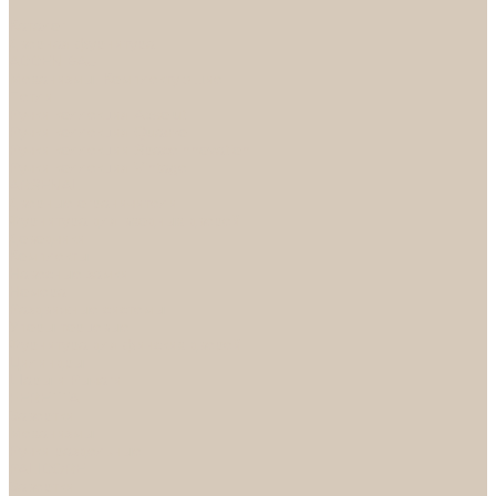
...
Каталог
Дверная фурнитура
ADDEN BAU
Механизмы, Комплектующие
Петли
Ручки коллекция Absolut
Ручки коллекция Quadro
Ручки коллекции Spaceinnovation
Ручки коллекция Vintage
ARSENAL
Дверные ограничители
Фурнитура для входных дверей
Доводчики
Комплекты
Навесные замки
Номера
Раздвижные системы
Упоры торцевые
Фурнитура для финских дверей
Цилиндры
Шары и Рычаги
FERETTA
Завертки
Механизмы
Ручки раздельные
PALIDORE
Завертки