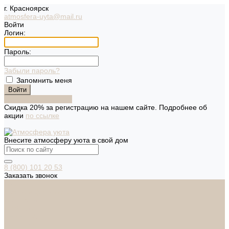
г. Красноярск
atmosfera-uyta@mail.ru
Войти
Логин:
Пароль:
Забыли пароль?
Запомнить меня
Зарегистрироваться
Скидка 20% за регистрацию на нашем сайте. Подробнее об
акции
по ссылке
Внесите атмосферу уюта в свой дом
8 (800) 101 20 53
Заказать звонок
Каталог
Дверная фурнитура
ADDEN BAU
ARSENAL
FERETTA
PALIDORE