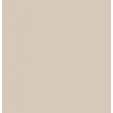
Механизмы
Петли
Ручки Алюминий
Ручки ЦАМ
НОРА-М
Дверные ограничители
Замки накладные
Комплекты
Фурнитура для китайских дверей
Цилиндры
ФУРНИТУРА
Петли
Ручки
Скобянка
ДВЕРНЫЕ РУЧКИ
Светильники
БРА
ЛЮСТРЫ
Детские
Классика
Круги (БУШЕ, КОСМОС)
Лофт
Подвесы
Светодиодные
Рожковые
Флористика
Хрусталь
РАСПРОДАЖА