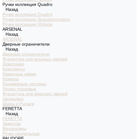
Ручки коллекция Quadro
Назад
Ручки коллекция Quadro
Ручки коллекции Spaceinnovation
Ручки коллекция Vintage
ARSENAL
Назад
ARSENAL
Дверные ограничители
Назад
Дверные ограничители
Фурнитура для входных дверей
Доводчики
Комплекты
Навесные замки
Номера
Раздвижные системы
Упоры торцевые
Фурнитура для финских дверей
Цилиндры
Шары и Рычаги
FERETTA
Назад
FERETTA
Завертки
Механизмы
Ручки раздельные
PALIDORE