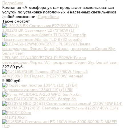
Подробнее
Компания «Атмосфера уюта» предлагает воспользоваться
услугой по установке потолочных и настенных светильников
любой сложности.
Подробнее
Также смотрят
13012/3 BK Светильник E27*3*60W (1)
Часы настенные Atlantis TLD-6782 серебр
LED-A60-12W/4000/E27/CL PLS02WH Лампа
светодиодная.Форма "A", прозрачная.Серия Sky. Белый свет
327.80 руб.
AU41509/3 BK Подвес, 3*E27*60W, Черный
9 990 руб.
Подвесная люстра 1334/1 (10) (1) BK
Ручка PALIDORE A-250 WPC, бел/хр.бл.
3220YM RED (24)(2) Светильник настольный (220V 40W E14)
FM10*100cm