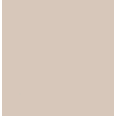
НОРА-М
Светильники
БРА
ЛЮСТРЫ
РАСПРОДАЖА
СПОТЫ
НАСТОЛЬНЫЕ ЛАМПЫ
Смесители
Аксессуары
Смесители для ванны
Смесители для кухни
Смесители для раковин
Часы
Услуги
Подбор светильников по фото
О нас
Сертификаты
Фотогалерея
Сотрудничество
Акции
Доставка и оплата
Условия оплаты
Условия доставки
Вопрос - ответ
Бренды
Условия Гарантии
Реквизиты
Контакты