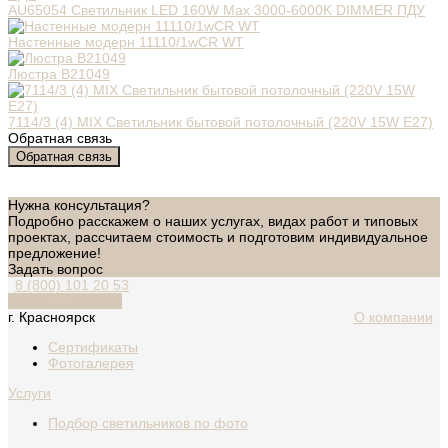
AU65054 Светильник LED 160W Max 3000-6000K DIMMER ПДУ
Настенные модерн 11110/1wCR WT
Люстра B21049
7114/3 (4) MIX Светильник бытовой потолочный (220V 15W E27)
Обратная связь
Обратная связь
Нужна консультация?
Подробно расскажем о наших услугах, видах работ и типовых
проектах, рассчитаем стоимость и подготовим индивидуальное
предложение!
Задать вопрос
8 (800) 101 20 53
Обратный звонок
г. Красноярск
О компании
Сертификаты
Фотогалерея
Услуги
Подбор светильников по фото