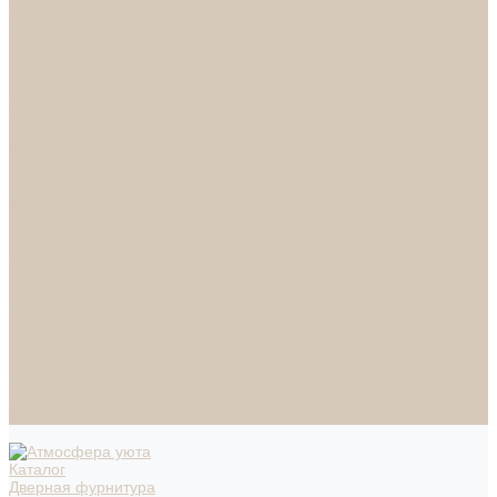
СПОТЫ
НАСТОЛЬНЫЕ ЛАМПЫ
ТОРШЕРЫ
Смесители
Аксессуары
Смесители для ванны
Смесители для кухни
Смесители для раковин
Часы
Услуги
Подбор светильников по фото
О нас
Сертификаты
Фотогалерея
Сотрудничество
Акции
Доставка и оплата
Условия оплаты
Условия доставки
Вопрос - ответ
Бренды
Условия Гарантии
Реквизиты
Контакты
Каталог
Дверная фурнитура