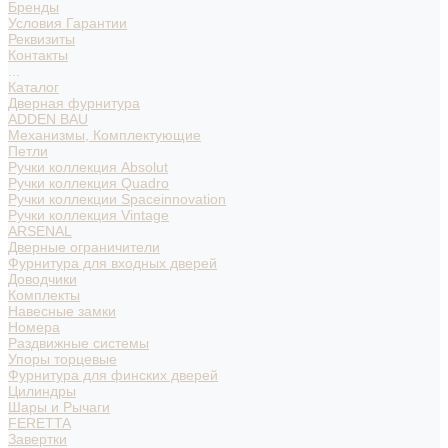
Бренды
Условия Гарантии
Реквизиты
Контакты
...
Каталог
Дверная фурнитура
ADDEN BAU
Механизмы, Комплектующие
Петли
Ручки коллекция Absolut
Ручки коллекция Quadro
Ручки коллекции Spaceinnovation
Ручки коллекция Vintage
ARSENAL
Дверные ограничители
Фурнитура для входных дверей
Доводчики
Комплекты
Навесные замки
Номера
Раздвижные системы
Упоры торцевые
Фурнитура для финских дверей
Цилиндры
Шары и Рычаги
FERETTA
Завертки