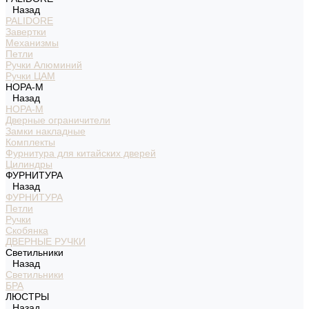
Назад
PALIDORE
Завертки
Механизмы
Петли
Ручки Алюминий
Ручки ЦАМ
НОРА-М
Назад
НОРА-М
Дверные ограничители
Замки накладные
Комплекты
Фурнитура для китайских дверей
Цилиндры
ФУРНИТУРА
Назад
ФУРНИТУРА
Петли
Ручки
Скобянка
ДВЕРНЫЕ РУЧКИ
Светильники
Назад
Светильники
БРА
ЛЮСТРЫ
Назад