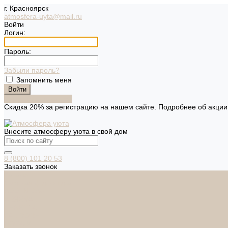
г. Красноярск
atmosfera-uyta@mail.ru
Войти
Логин:
Пароль:
Забыли пароль?
Запомнить меня
Зарегистрироваться
Скидка 20% за регистрацию на нашем сайте. Подробнее об акци
Внесите атмосферу уюта в свой дом
8 (800) 101 20 53
Заказать звонок
Каталог
Дверная фурнитура
ADDEN BAU
ARSENAL
FERETTA
PALIDORE
НОРА-М