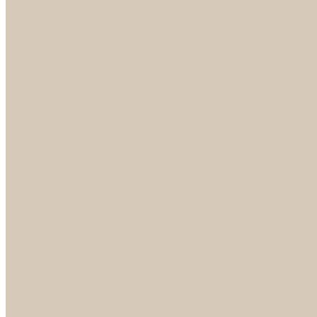
Каталог
Дверная фурнитура
ADDEN BAU
Механизмы, Комплектующие
Петли
Ручки коллекция Absolut
Ручки коллекция Quadro
Ручки коллекции Spaceinnovation
Ручки коллекция Vintage
ARSENAL
Дверные ограничители
Фурнитура для входных дверей
Доводчики
Комплекты
Навесные замки
Номера
Раздвижные системы
Упоры торцевые
Фурнитура для финских дверей
Цилиндры
Шары и Рычаги
FERETTA
Завертки
Механизмы
Ручки раздельные
PALIDORE
Завертки
Механизмы