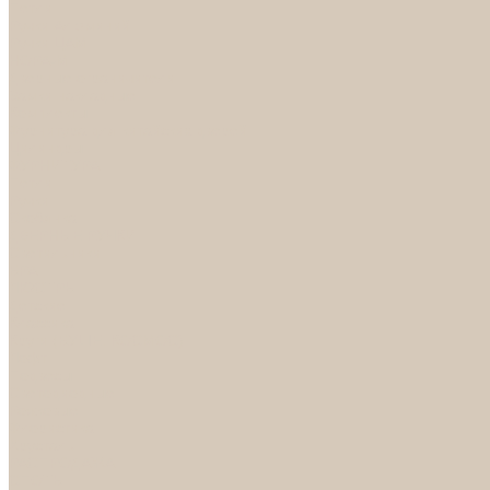
Петли
Ручки Алюминий
Ручки ЦАМ
НОРА-М
Дверные ограничители
Замки накладные
Комплекты
Фурнитура для китайских дверей
Цилиндры
ФУРНИТУРА
Петли
Ручки
Скобянка
ДВЕРНЫЕ РУЧКИ
Светильники
БРА
ЛЮСТРЫ
Детские
Классика
Круги (БУШЕ, КОСМОС)
Лофт
Подвесы
Светодиодные
Рожковые
Флористика
Хрусталь
РАСПРОДАЖА
СПОТЫ