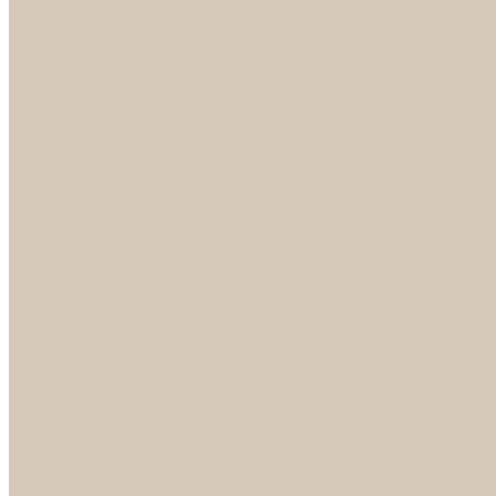
Светильники
БРА
ЛЮСТРЫ
РАСПРОДАЖА
СПОТЫ
НАСТОЛЬНЫЕ ЛАМПЫ
Смесители
Аксессуары
Смесители для ванны
Смесители для кухни
Смесители для раковин
Часы
Услуги
Подбор светильников по фото
О нас
Сертификаты
Фотогалерея
Сотрудничество
Акции
Доставка и оплата
Условия оплаты
Условия доставки
Вопрос - ответ
Бренды
Условия Гарантии
Реквизиты
Контакты
...