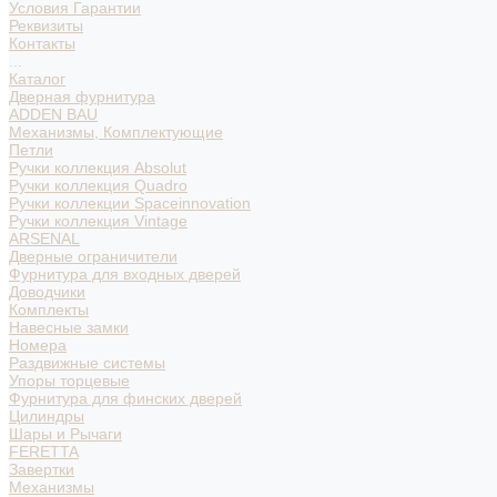
Условия Гарантии
Реквизиты
Контакты
...
Каталог
Дверная фурнитура
ADDEN BAU
Механизмы, Комплектующие
Петли
Ручки коллекция Absolut
Ручки коллекция Quadro
Ручки коллекции Spaceinnovation
Ручки коллекция Vintage
ARSENAL
Дверные ограничители
Фурнитура для входных дверей
Доводчики
Комплекты
Навесные замки
Номера
Раздвижные системы
Упоры торцевые
Фурнитура для финских дверей
Цилиндры
Шары и Рычаги
FERETTA
Завертки
Механизмы