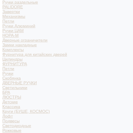
Ручки раздельные
PALIDORE
Завертки
Механизмы
Петли
Ручки Алюминий
Ручки ЦАМ
НОРА-М
Дверные ограничители
Замки накладные
Комплекты
Фурнитура для китайских дверей
Цилиндры
ФУРНИТУРА
Петли
Ручки
Скобянка
ДВЕРНЫЕ РУЧКИ
Светильники
БРА
ЛЮСТРЫ
Детские
Классика
Круги (БУШЕ, КОСМОС)
Лофт
Подвесы
Светодиодные
Рожковые