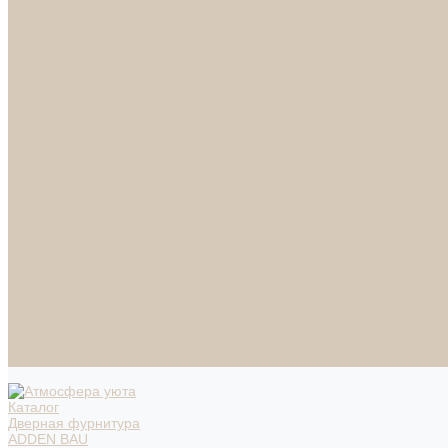
НАСТОЛЬНЫЕ ЛАМПЫ
ТОРШЕРЫ
Смесители
Аксессуары
Смесители для ванны
Смесители для кухни
Смесители для раковин
Часы
Услуги
Подбор светильников по фото
О нас
Сертификаты
Фотогалерея
Сотрудничество
Акции
Доставка и оплата
Условия оплаты
Условия доставки
Вопрос - ответ
Бренды
Условия Гарантии
Реквизиты
Контакты
Каталог
Дверная фурнитура
ADDEN BAU