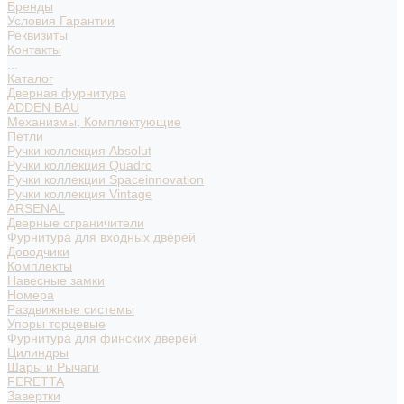
Бренды
Условия Гарантии
Реквизиты
Контакты
...
Каталог
Дверная фурнитура
ADDEN BAU
Механизмы, Комплектующие
Петли
Ручки коллекция Absolut
Ручки коллекция Quadro
Ручки коллекции Spaceinnovation
Ручки коллекция Vintage
ARSENAL
Дверные ограничители
Фурнитура для входных дверей
Доводчики
Комплекты
Навесные замки
Номера
Раздвижные системы
Упоры торцевые
Фурнитура для финских дверей
Цилиндры
Шары и Рычаги
FERETTA
Завертки