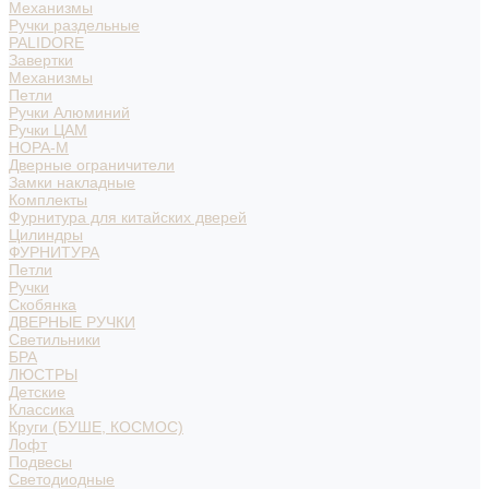
Механизмы
Ручки раздельные
PALIDORE
Завертки
Механизмы
Петли
Ручки Алюминий
Ручки ЦАМ
НОРА-М
Дверные ограничители
Замки накладные
Комплекты
Фурнитура для китайских дверей
Цилиндры
ФУРНИТУРА
Петли
Ручки
Скобянка
ДВЕРНЫЕ РУЧКИ
Светильники
БРА
ЛЮСТРЫ
Детские
Классика
Круги (БУШЕ, КОСМОС)
Лофт
Подвесы
Светодиодные