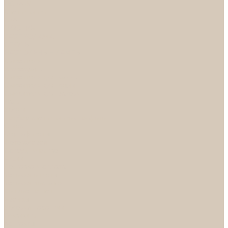
НОРА-М
Светильники
БРА
ЛЮСТРЫ
РАСПРОДАЖА
СПОТЫ
НАСТОЛЬНЫЕ ЛАМПЫ
Смесители
Аксессуары
Смесители для ванны
Смесители для кухни
Смесители для раковин
Часы
Услуги
Подбор светильников по фото
О нас
Сертификаты
Фотогалерея
Сотрудничество
Акции
Доставка и оплата
Условия оплаты
Условия доставки
Вопрос - ответ
Бренды
Условия Гарантии
Реквизиты
Контакты