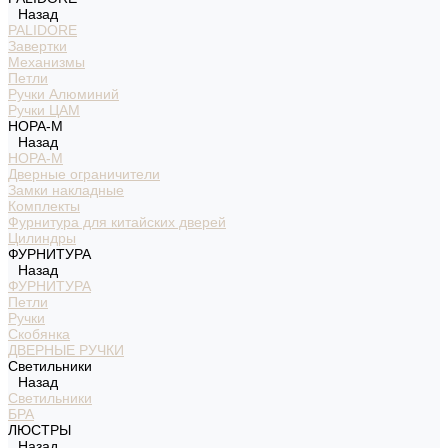
Назад
PALIDORE
Завертки
Механизмы
Петли
Ручки Алюминий
Ручки ЦАМ
НОРА-М
Назад
НОРА-М
Дверные ограничители
Замки накладные
Комплекты
Фурнитура для китайских дверей
Цилиндры
ФУРНИТУРА
Назад
ФУРНИТУРА
Петли
Ручки
Скобянка
ДВЕРНЫЕ РУЧКИ
Светильники
Назад
Светильники
БРА
ЛЮСТРЫ
Назад