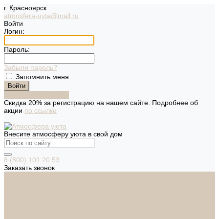
г. Красноярск
atmosfera-uyta@mail.ru
Войти
Логин:
Пароль:
Забыли пароль?
Запомнить меня
Зарегистрироваться
Скидка 20% за регистрацию на нашем сайте. Подробнее об
акции
по ссылке
Внесите атмосферу уюта в свой дом
8 (800) 101 20 53
Заказать звонок
Каталог
Дверная фурнитура
ADDEN BAU
ARSENAL
FERETTA
PALIDORE