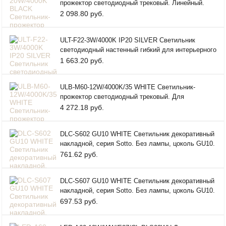
прожектор светодиодный трековый. Линейный.
1600 Лм. Белый свет (
2 098.80 руб.
ULT-F22-3W/4000K IP20 SILVER Светильник
светодиодный настенный гибкий для интерьерного
освещения. 85
1 663.20 руб.
ULB-M60-12W/4000K/35 WHITE Светильник-
прожектор светодиодный трековый. Для
магнитного шинопровода. 2
4 272.18 руб.
DLC-S602 GU10 WHITE Светильник декоративный
накладной, серия Sotto. Без лампы, цоколь GU10.
Металл.
761.62 руб.
DLC-S607 GU10 WHITE Светильник декоративный
накладной, серия Sotto. Без лампы, цоколь GU10.
Металл.
697.53 руб.