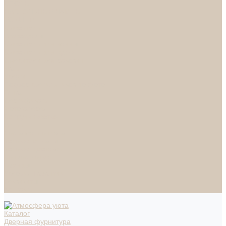
СПОТЫ
НАСТОЛЬНЫЕ ЛАМПЫ
ТОРШЕРЫ
Смесители
Аксессуары
Смесители для ванны
Смесители для кухни
Смесители для раковин
Часы
Услуги
Подбор светильников по фото
О нас
Сертификаты
Фотогалерея
Сотрудничество
Акции
Доставка и оплата
Условия оплаты
Условия доставки
Вопрос - ответ
Бренды
Условия Гарантии
Реквизиты
Контакты
Каталог
Дверная фурнитура