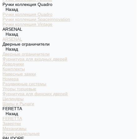
Ручки коллекция Quadro
Назад
Ручки коллекция Quadro
Ручки коллекции Spaceinnovation
Ручки коллекция Vintage
ARSENAL
Назад
ARSENAL
Дверные ограничители
Назад
Дверные ограничители
Фурнитура для входных дверей
Доводчики
Комплекты
Навесные замки
Номера
Раздвижные системы
Упоры торцевые
Фурнитура для финских дверей
Цилиндры
Шары и Рычаги
FERETTA
Назад
FERETTA
Завертки
Механизмы
Ручки раздельные
PALIDORE