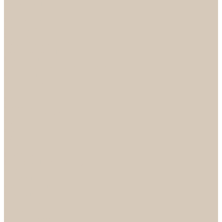
Механизмы
Петли
Ручки Алюминий
Ручки ЦАМ
НОРА-М
Дверные ограничители
Замки накладные
Комплекты
Фурнитура для китайских дверей
Цилиндры
ФУРНИТУРА
Петли
Ручки
Скобянка
ДВЕРНЫЕ РУЧКИ
Светильники
БРА
ЛЮСТРЫ
Детские
Классика
Круги (БУШЕ, КОСМОС)
Лофт
Подвесы
Светодиодные
Рожковые
Флористика
Хрусталь
РАСПРОДАЖА