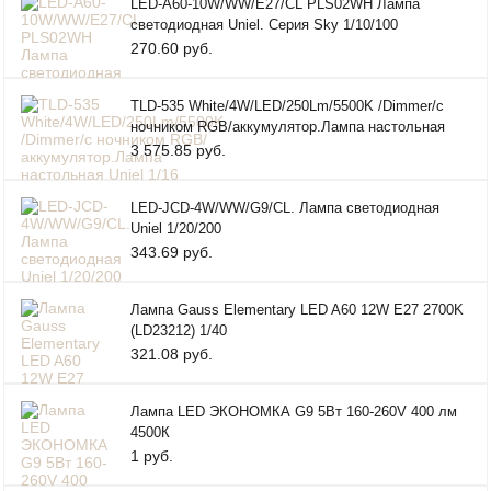
LED-A60-10W/WW/E27/CL PLS02WH Лампа
светодиодная Uniel. Серия Sky 1/10/100
270.60 руб.
TLD-535 White/4W/LED/250Lm/5500K /Dimmer/с
ночником RGB/аккумулятор.Лампа настольная
Uniel 1/16
3 575.85 руб.
LED-JCD-4W/WW/G9/CL. Лампа светодиодная
Uniel 1/20/200
343.69 руб.
Лампа Gauss Elementary LED A60 12W E27 2700K
(LD23212) 1/40
321.08 руб.
Лампа LED ЭКОНОМКА G9 5Вт 160-260V 400 лм
4500К
1 руб.