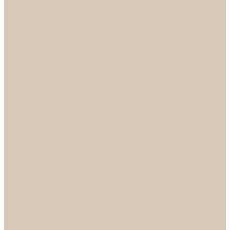
...
Каталог
Дверная фурнитура
ADDEN BAU
Механизмы, Комплектующие
Петли
Ручки коллекция Absolut
Ручки коллекция Quadro
Ручки коллекции Spaceinnovation
Ручки коллекция Vintage
ARSENAL
Дверные ограничители
Фурнитура для входных дверей
Доводчики
Комплекты
Навесные замки
Номера
Раздвижные системы
Упоры торцевые
Фурнитура для финских дверей
Цилиндры
Шары и Рычаги
FERETTA
Завертки
Механизмы
Ручки раздельные
PALIDORE
Завертки