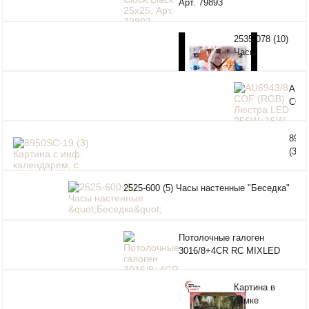
Арт. 79893
2535-078 (10)
Часы
настенные "Я
в корзинке"
AU69
COF
Люс
LED
8950
256
(3) 
3000
с ин
600
кале
DIM
2525-600 (5) Часы настенные "Беседка"
с
ПДУ
подс
MP3
"Ост
Потолочные галоген
(89х
3016/8+4CR RC MIXLED
Картина в
рамке