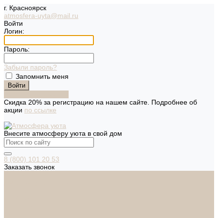
г. Красноярск
atmosfera-uyta@mail.ru
Войти
Логин:
Пароль:
Забыли пароль?
Запомнить меня
Зарегистрироваться
Скидка 20% за регистрацию на нашем сайте. Подробнее об
акции
по ссылке
Внесите атмосферу уюта в свой дом
8 (800) 101 20 53
Заказать звонок
Каталог
Дверная фурнитура
ADDEN BAU
ARSENAL
FERETTA
PALIDORE