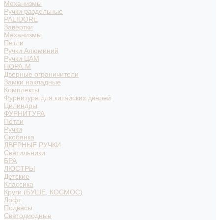
Механизмы
Ручки раздельные
PALIDORE
Завертки
Механизмы
Петли
Ручки Алюминий
Ручки ЦАМ
НОРА-М
Дверные ограничители
Замки накладные
Комплекты
Фурнитура для китайских дверей
Цилиндры
ФУРНИТУРА
Петли
Ручки
Скобянка
ДВЕРНЫЕ РУЧКИ
Светильники
БРА
ЛЮСТРЫ
Детские
Классика
Круги (БУШЕ, КОСМОС)
Лофт
Подвесы
Светодиодные