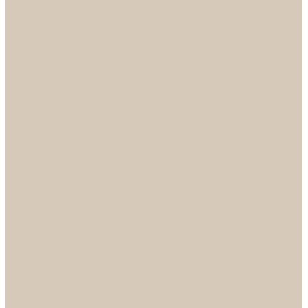
НОРА-М
Светильники
БРА
ЛЮСТРЫ
РАСПРОДАЖА
СПОТЫ
НАСТОЛЬНЫЕ ЛАМПЫ
Смесители
Аксессуары
Смесители для ванны
Смесители для кухни
Смесители для раковин
Часы
Услуги
Подбор светильников по фото
О нас
Сертификаты
Фотогалерея
Сотрудничество
Акции
Доставка и оплата
Условия оплаты
Условия доставки
Вопрос - ответ
Бренды
Условия Гарантии
Реквизиты
Контакты