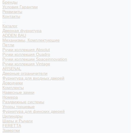
Бренды
Условия Гарантии
Реквизиты
Контакты
...
Каталог
Дверная фурнитура
ADDEN BAU
Механизмы, Комплектующие
Петли
Ручки коллекция Absolut
Ручки коллекция Quadro
Ручки коллекции Spaceinnovation
Ручки коллекция Vintage
ARSENAL
Дверные ограничители
Фурнитура для входных дверей
Доводчики
Комплекты
Навесные замки
Номера
Раздвижные системы
Упоры торцевые
Фурнитура для финских дверей
Цилиндры
Шары и Рычаги
FERETTA
Завертки