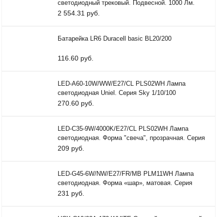
светодиодный трековый. Подвесной. 1000 Лм.
Белый свет (
2 554.31 руб.
Батарейка LR6 Duracell basic BL20/200
116.60 руб.
LED-A60-10W/WW/E27/CL PLS02WH Лампа
светодиодная Uniel. Серия Sky 1/10/100
270.60 руб.
LED-C35-9W/4000K/E27/CL PLS02WH Лампа
светодиодная. Форма "свеча", прозрачная. Серия
Sky. Белый свет
209 руб.
LED-G45-6W/NW/E27/FR/MB PLM11WH Лампа
светодиодная. Форма «шар», матовая. Серия
Multibright. Белый с
231 руб.