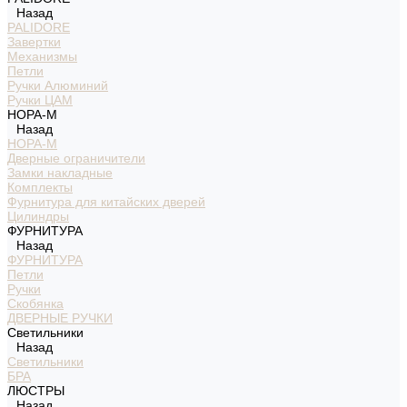
Назад
PALIDORE
Завертки
Механизмы
Петли
Ручки Алюминий
Ручки ЦАМ
НОРА-М
Назад
НОРА-М
Дверные ограничители
Замки накладные
Комплекты
Фурнитура для китайских дверей
Цилиндры
ФУРНИТУРА
Назад
ФУРНИТУРА
Петли
Ручки
Скобянка
ДВЕРНЫЕ РУЧКИ
Светильники
Назад
Светильники
БРА
ЛЮСТРЫ
Назад