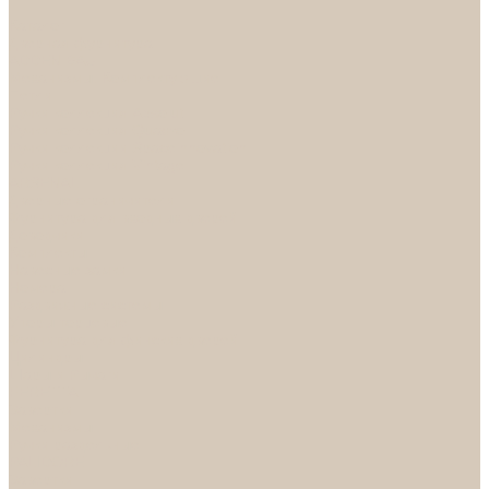
...
Каталог
Дверная фурнитура
ADDEN BAU
Механизмы, Комплектующие
Петли
Ручки коллекция Absolut
Ручки коллекция Quadro
Ручки коллекции Spaceinnovation
Ручки коллекция Vintage
ARSENAL
Дверные ограничители
Фурнитура для входных дверей
Доводчики
Комплекты
Навесные замки
Номера
Раздвижные системы
Упоры торцевые
Фурнитура для финских дверей
Цилиндры
Шары и Рычаги
FERETTA
Завертки
Механизмы
Ручки раздельные
PALIDORE
Завертки