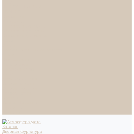
СПОТЫ
НАСТОЛЬНЫЕ ЛАМПЫ
ТОРШЕРЫ
Смесители
Аксессуары
Смесители для ванны
Смесители для кухни
Смесители для раковин
Часы
Услуги
Подбор светильников по фото
О нас
Сертификаты
Фотогалерея
Сотрудничество
Акции
Доставка и оплата
Условия оплаты
Условия доставки
Вопрос - ответ
Бренды
Условия Гарантии
Реквизиты
Контакты
Каталог
Дверная фурнитура