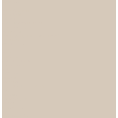
Механизмы
Петли
Ручки Алюминий
Ручки ЦАМ
НОРА-М
Дверные ограничители
Замки накладные
Комплекты
Фурнитура для китайских дверей
Цилиндры
ФУРНИТУРА
Петли
Ручки
Скобянка
ДВЕРНЫЕ РУЧКИ
Светильники
БРА
ЛЮСТРЫ
Детские
Классика
Круги (БУШЕ, КОСМОС)
Лофт
Подвесы
Светодиодные
Рожковые
Флористика
Хрусталь
РАСПРОДАЖА