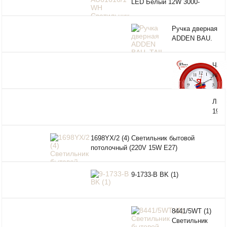
LED Белый 12W 3000-
6000K 200*185*45
Ручка дверная
ADDEN BAU.
TAIL A119
(GOLD (цвет
Час
ЗОЛОТО))
наст
"21 
2121
Люс
(5) (
198
BL
1698YX/2 (4) Светильник бытовой
потолочный (220V 15W E27)
9-1733-B BK (1)
8441/5WT (1)
Светильник