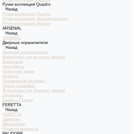
Ручки коллекция Quadro
Назад
Ручки коллекция Quadro
Ручки коллекции Spaceinnovation
Ручки коллекция Vintage
ARSENAL
Назад
ARSENAL
Дверные ограничители
Назад
Дверные ограничители
Фурнитура для входных дверей
Доводчики
Комплекты
Навесные замки
Номера
Раздвижные системы
Упоры торцевые
Фурнитура для финских дверей
Цилиндры
Шары и Рычаги
FERETTA
Назад
FERETTA
Завертки
Механизмы
Ручки раздельные
PALIDORE