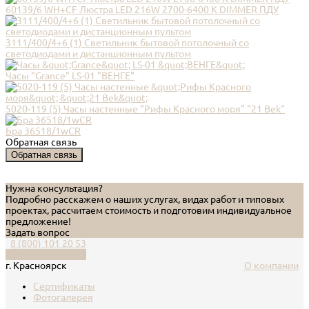
60139/6 WH+CF Люстра LED 216W 2700-6400 K DIMMER ПДУ
3111/400/4+6 (1) Светильник бытовой потолочный со
светодиодами и дистанционным пультом
Часы "Grance" LS-01 "ВЕНГЕ"
5020-119 (5) Часы настенные "Рифы Красного моря" "21 Bek"
Бра 36518/1wCR
Обратная связь
Обратная связь
Нужна консультация?
Подробно расскажем о наших услугах, видах работ и типовых
проектах, рассчитаем стоимость и подготовим индивидуальное
предложение!
Задать вопрос
8 (800) 101 20 53
Обратный звонок
г. Красноярск
О компании
Сертификаты
Фотогалерея