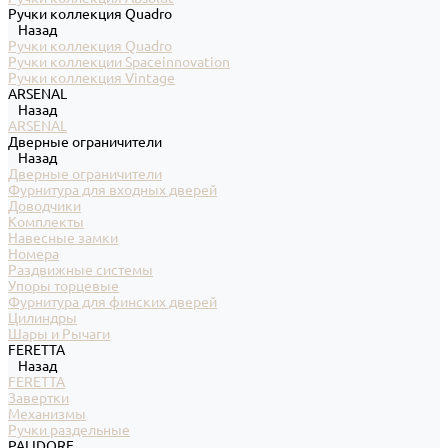
Ручки коллекция Quadro
Назад
Ручки коллекция Quadro
Ручки коллекции Spaceinnovation
Ручки коллекция Vintage
ARSENAL
Назад
ARSENAL
Дверные ограничители
Назад
Дверные ограничители
Фурнитура для входных дверей
Доводчики
Комплекты
Навесные замки
Номера
Раздвижные системы
Упоры торцевые
Фурнитура для финских дверей
Цилиндры
Шары и Рычаги
FERETTA
Назад
FERETTA
Завертки
Механизмы
Ручки раздельные
PALIDORE