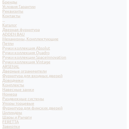
Бренды
Условия Гарантии
Реквизиты
Контакты
...
Каталог
Дверная фурнитура
ADDEN BAU
Механизмы, Комплектующие
Петли
Ручки коллекция Absolut
Ручки коллекция Quadro
Ручки коллекции Spaceinnovation
Ручки коллекция Vintage
ARSENAL
Дверные ограничители
Фурнитура для входных дверей
Доводчики
Комплекты
Навесные замки
Номера
Раздвижные системы
Упоры торцевые
Фурнитура для финских дверей
Цилиндры
Шары и Рычаги
FERETTA
Завертки