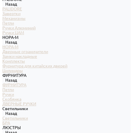
Назад
PALIDORE
Завертки
Механизмы
Петли
Ручки Алюминий
Ручки ЦАМ
НОРА-М
Назад
НОРА-М
Дверные ограничители
Замки накладные
Комплекты
Фурнитура для китайских дверей
Цилиндры
ФУРНИТУРА
Назад
ФУРНИТУРА
Петли
Ручки
Скобянка
ДВЕРНЫЕ РУЧКИ
Светильники
Назад
Светильники
БРА
ЛЮСТРЫ
Назад