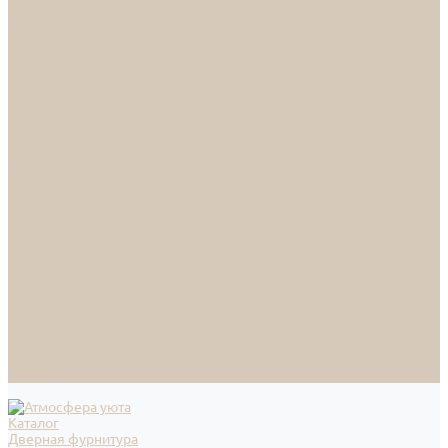
СПОТЫ
НАСТОЛЬНЫЕ ЛАМПЫ
ТОРШЕРЫ
Смесители
Аксессуары
Смесители для ванны
Смесители для кухни
Смесители для раковин
Часы
Услуги
Подбор светильников по фото
О нас
Сертификаты
Фотогалерея
Сотрудничество
Акции
Доставка и оплата
Условия оплаты
Условия доставки
Вопрос - ответ
Бренды
Условия Гарантии
Реквизиты
Контакты
Каталог
Дверная фурнитура