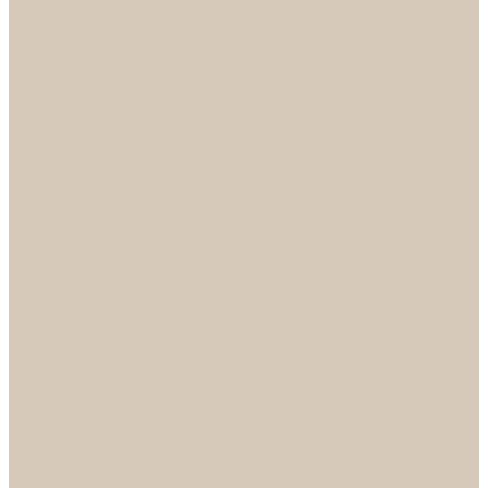
Механизмы
Петли
Ручки Алюминий
Ручки ЦАМ
НОРА-М
Дверные ограничители
Замки накладные
Комплекты
Фурнитура для китайских дверей
Цилиндры
ФУРНИТУРА
Петли
Ручки
Скобянка
ДВЕРНЫЕ РУЧКИ
Светильники
БРА
ЛЮСТРЫ
Детские
Классика
Круги (БУШЕ, КОСМОС)
Лофт
Подвесы
Светодиодные
Рожковые
Флористика
Хрусталь
РАСПРОДАЖА