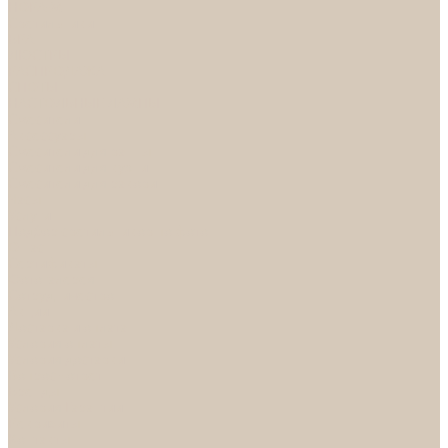
НОРА-М
Светильники
БРА
ЛЮСТРЫ
РАСПРОДАЖА
СПОТЫ
НАСТОЛЬНЫЕ ЛАМПЫ
Смесители
Аксессуары
Смесители для ванны
Смесители для кухни
Смесители для раковин
Часы
Услуги
Подбор светильников по фото
О нас
Сертификаты
Фотогалерея
Сотрудничество
Акции
Доставка и оплата
Условия оплаты
Условия доставки
Вопрос - ответ
Бренды
Условия Гарантии
Реквизиты
Контакты