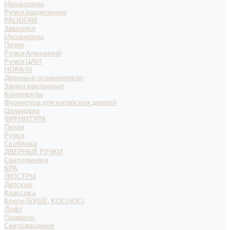
Механизмы
Ручки раздельные
PALIDORE
Завертки
Механизмы
Петли
Ручки Алюминий
Ручки ЦАМ
НОРА-М
Дверные ограничители
Замки накладные
Комплекты
Фурнитура для китайских дверей
Цилиндры
ФУРНИТУРА
Петли
Ручки
Скобянка
ДВЕРНЫЕ РУЧКИ
Светильники
БРА
ЛЮСТРЫ
Детские
Классика
Круги (БУШЕ, КОСМОС)
Лофт
Подвесы
Светодиодные