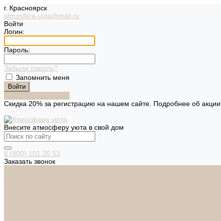
г. Красноярск
atmosfera-uyta@mail.ru
Войти
Логин:
Пароль:
Забыли пароль?
Запомнить меня
Зарегистрироваться
Скидка 20% за регистрацию на нашем сайте. Подробнее об акци
Внесите атмосферу уюта в свой дом
8 (800) 101 20 53
Заказать звонок
Каталог
Дверная фурнитура
ADDEN BAU
ARSENAL
FERETTA
PALIDORE
НОРА-М