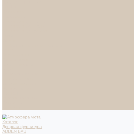
НАСТОЛЬНЫЕ ЛАМПЫ
ТОРШЕРЫ
Смесители
Аксессуары
Смесители для ванны
Смесители для кухни
Смесители для раковин
Часы
Услуги
Подбор светильников по фото
О нас
Сертификаты
Фотогалерея
Сотрудничество
Акции
Доставка и оплата
Условия оплаты
Условия доставки
Вопрос - ответ
Бренды
Условия Гарантии
Реквизиты
Контакты
Каталог
Дверная фурнитура
ADDEN BAU