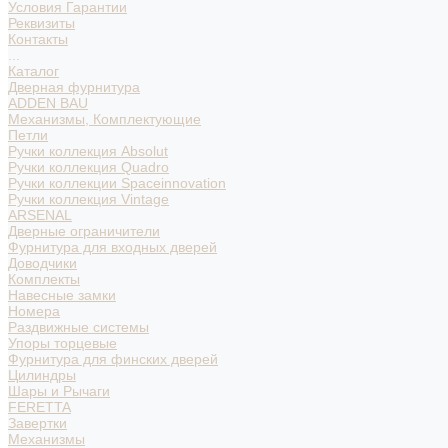
Условия Гарантии
Реквизиты
Контакты
...
Каталог
Дверная фурнитура
ADDEN BAU
Механизмы, Комплектующие
Петли
Ручки коллекция Absolut
Ручки коллекция Quadro
Ручки коллекции Spaceinnovation
Ручки коллекция Vintage
ARSENAL
Дверные ограничители
Фурнитура для входных дверей
Доводчики
Комплекты
Навесные замки
Номера
Раздвижные системы
Упоры торцевые
Фурнитура для финских дверей
Цилиндры
Шары и Рычаги
FERETTA
Завертки
Механизмы