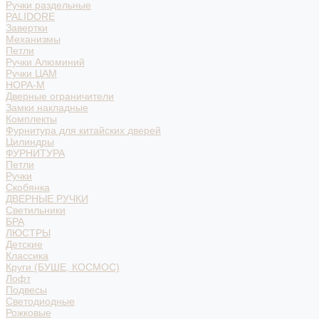
Ручки раздельные
PALIDORE
Завертки
Механизмы
Петли
Ручки Алюминий
Ручки ЦАМ
НОРА-М
Дверные ограничители
Замки накладные
Комплекты
Фурнитура для китайских дверей
Цилиндры
ФУРНИТУРА
Петли
Ручки
Скобянка
ДВЕРНЫЕ РУЧКИ
Светильники
БРА
ЛЮСТРЫ
Детские
Классика
Круги (БУШЕ, КОСМОС)
Лофт
Подвесы
Светодиодные
Рожковые