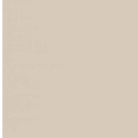
Светильники
БРА
ЛЮСТРЫ
РАСПРОДАЖА
СПОТЫ
НАСТОЛЬНЫЕ ЛАМПЫ
Смесители
Аксессуары
Смесители для ванны
Смесители для кухни
Смесители для раковин
Часы
Услуги
Подбор светильников по фото
О нас
Сертификаты
Фотогалерея
Сотрудничество
Акции
Доставка и оплата
Условия оплаты
Условия доставки
Вопрос - ответ
Бренды
Условия Гарантии
Реквизиты
Контакты
...