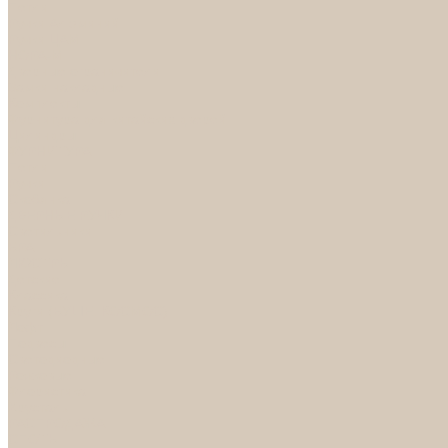
Петли
Ручки Алюминий
Ручки ЦАМ
НОРА-М
Дверные ограничители
Замки накладные
Комплекты
Фурнитура для китайских дверей
Цилиндры
ФУРНИТУРА
Петли
Ручки
Скобянка
ДВЕРНЫЕ РУЧКИ
Светильники
БРА
ЛЮСТРЫ
Детские
Классика
Круги (БУШЕ, КОСМОС)
Лофт
Подвесы
Светодиодные
Рожковые
Флористика
Хрусталь
РАСПРОДАЖА
СПОТЫ