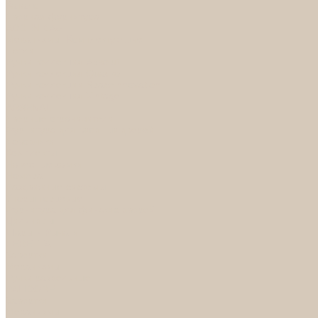
Каталог
Дверная фурнитура
ADDEN BAU
Механизмы, Комплектующие
Петли
Ручки коллекция Absolut
Ручки коллекция Quadro
Ручки коллекции Spaceinnovation
Ручки коллекция Vintage
ARSENAL
Дверные ограничители
Фурнитура для входных дверей
Доводчики
Комплекты
Навесные замки
Номера
Раздвижные системы
Упоры торцевые
Фурнитура для финских дверей
Цилиндры
Шары и Рычаги
FERETTA
Завертки
Механизмы
Ручки раздельные
PALIDORE
Завертки
Механизмы