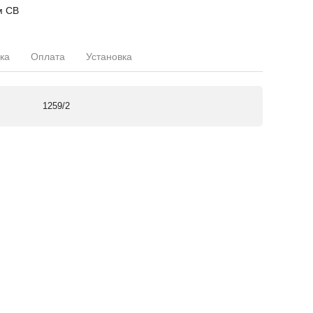
м СВ
ка
Оплата
Установка
1259/2