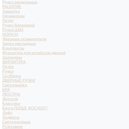
Ручки раздельные
PALIDORE
Завертки
Механизмы
Петли
Ручки Алюминий
Ручки ЦАМ
НОРА-М
Дверные ограничители
Замки накладные
Комплекты
Фурнитура для китайских дверей
Цилиндры
ФУРНИТУРА
Петли
Ручки
Скобянка
ДВЕРНЫЕ РУЧКИ
Светильники
БРА
ЛЮСТРЫ
Детские
Классика
Круги (БУШЕ, КОСМОС)
Лофт
Подвесы
Светодиодные
Рожковые