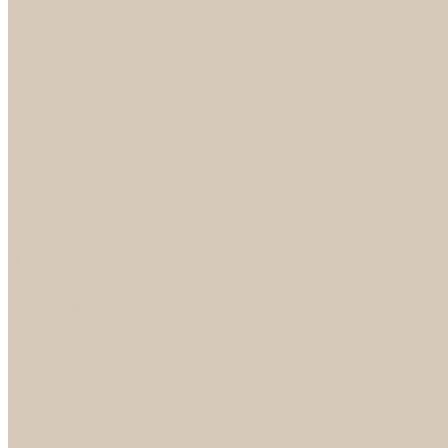
Петли
Ручки Алюминий
Ручки ЦАМ
НОРА-М
Дверные ограничители
Замки накладные
Комплекты
Фурнитура для китайских дверей
Цилиндры
ФУРНИТУРА
Петли
Ручки
Скобянка
ДВЕРНЫЕ РУЧКИ
Светильники
БРА
ЛЮСТРЫ
Детские
Классика
Круги (БУШЕ, КОСМОС)
Лофт
Подвесы
Светодиодные
Рожковые
Флористика
Хрусталь
РАСПРОДАЖА
СПОТЫ