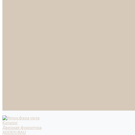
НАСТОЛЬНЫЕ ЛАМПЫ
ТОРШЕРЫ
Смесители
Аксессуары
Смесители для ванны
Смесители для кухни
Смесители для раковин
Часы
Услуги
Подбор светильников по фото
О нас
Сертификаты
Фотогалерея
Сотрудничество
Акции
Доставка и оплата
Условия оплаты
Условия доставки
Вопрос - ответ
Бренды
Условия Гарантии
Реквизиты
Контакты
Каталог
Дверная фурнитура
ADDEN BAU