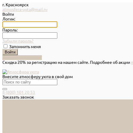
г. Красноярск
atmosfera-uyta@mail.ru
Войти
Логин:
Пароль:
Забыли пароль?
Запомнить меня
Зарегистрироваться
Скидка 20% за регистрацию на нашем сайте. Подробнее об акции
Внесите атмосферу уюта в свой дом
8 (800) 101 20 53
Заказать звонок
Каталог
Дверная фурнитура
ADDEN BAU
ARSENAL
FERETTA
PALIDORE
НОРА-М