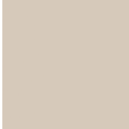
Каталог
Дверная фурнитура
ADDEN BAU
Механизмы, Комплектующие
Петли
Ручки коллекция Absolut
Ручки коллекция Quadro
Ручки коллекции Spaceinnovation
Ручки коллекция Vintage
ARSENAL
Дверные ограничители
Фурнитура для входных дверей
Доводчики
Комплекты
Навесные замки
Номера
Раздвижные системы
Упоры торцевые
Фурнитура для финских дверей
Цилиндры
Шары и Рычаги
FERETTA
Завертки
Механизмы
Ручки раздельные
PALIDORE
Завертки
Механизмы