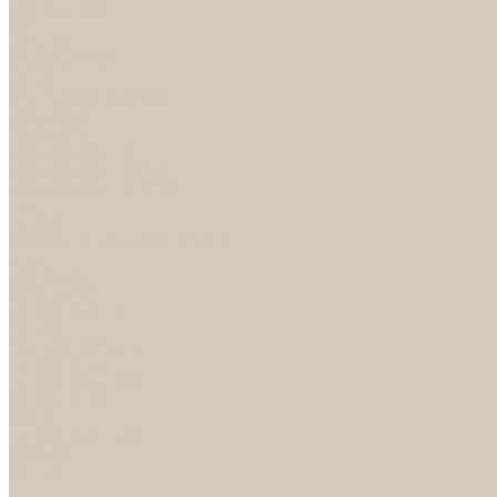
Светильники
БРА
ЛЮСТРЫ
РАСПРОДАЖА
СПОТЫ
НАСТОЛЬНЫЕ ЛАМПЫ
Смесители
Аксессуары
Смесители для ванны
Смесители для кухни
Смесители для раковин
Часы
Услуги
Подбор светильников по фото
О нас
Сертификаты
Фотогалерея
Сотрудничество
Акции
Доставка и оплата
Условия оплаты
Условия доставки
Вопрос - ответ
Бренды
Условия Гарантии
Реквизиты
Контакты
...