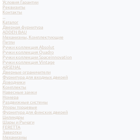
Условия Гарантии
Реквизиты
Контакты
...
Каталог
Дверная фурнитура
ADDEN BAU
Механизмы, Комплектующие
Петли
Ручки коллекция Absolut
Ручки коллекция Quadro
Ручки коллекции Spaceinnovation
Ручки коллекция Vintage
ARSENAL
Дверные ограничители
Фурнитура для входных дверей
Доводчики
Комплекты
Навесные замки
Номера
Раздвижные системы
Упоры торцевые
Фурнитура для финских дверей
Цилиндры
Шары и Рычаги
FERETTA
Завертки
Механизмы