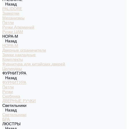
Назад
PALIDORE
Завертки
Механизмы
Петли
Ручки Алюминий
Ручки ЦАМ
НОРА-М
Назад
НОРА-М
Дверные ограничители
Замки накладные
Комплекты
Фурнитура для китайских дверей
Цилиндры
ФУРНИТУРА
Назад
ФУРНИТУРА
Петли
Ручки
Скобянка
ДВЕРНЫЕ РУЧКИ
Светильники
Назад
Светильники
БРА
ЛЮСТРЫ
Назад