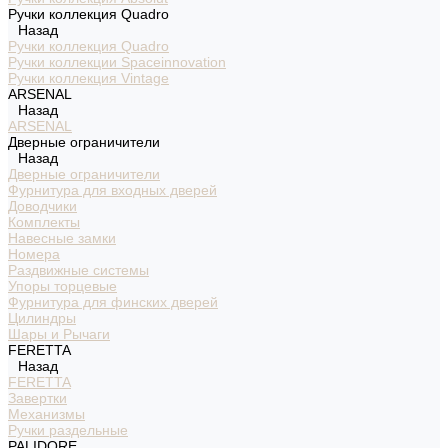
Ручки коллекция Quadro
Назад
Ручки коллекция Quadro
Ручки коллекции Spaceinnovation
Ручки коллекция Vintage
ARSENAL
Назад
ARSENAL
Дверные ограничители
Назад
Дверные ограничители
Фурнитура для входных дверей
Доводчики
Комплекты
Навесные замки
Номера
Раздвижные системы
Упоры торцевые
Фурнитура для финских дверей
Цилиндры
Шары и Рычаги
FERETTA
Назад
FERETTA
Завертки
Механизмы
Ручки раздельные
PALIDORE