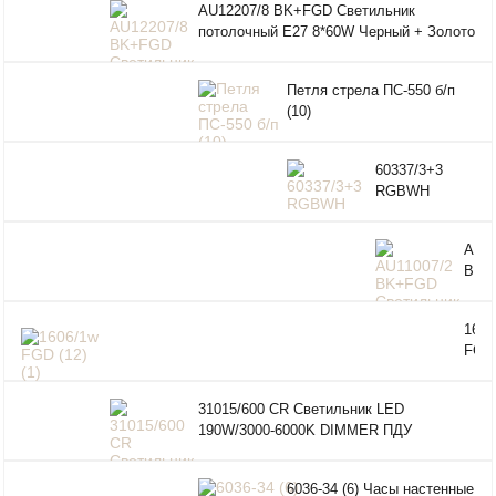
AU12207/8 BK+FGD Светильник
потолочный E27 8*60W Черный + Золото
Петля стрела ПС-550 б/п
(10)
60337/3+3
RGBWH
AU11
BK+
Свет
пото
1606
E27 
FGD 
Черн
(1)
Фран
Свет
золо
31015/600 CR Светильник LED
наст
190W/3000-6000K DIMMER ПДУ
бра 
6036-34 (6) Часы настенные