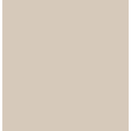
НОРА-М
Светильники
БРА
ЛЮСТРЫ
РАСПРОДАЖА
СПОТЫ
НАСТОЛЬНЫЕ ЛАМПЫ
Смесители
Аксессуары
Смесители для ванны
Смесители для кухни
Смесители для раковин
Часы
Услуги
Подбор светильников по фото
О нас
Сертификаты
Фотогалерея
Сотрудничество
Акции
Доставка и оплата
Условия оплаты
Условия доставки
Вопрос - ответ
Бренды
Условия Гарантии
Реквизиты
Контакты