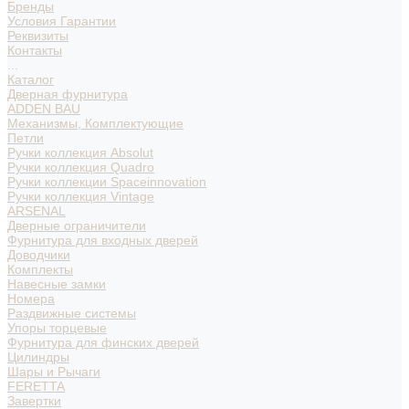
Бренды
Условия Гарантии
Реквизиты
Контакты
...
Каталог
Дверная фурнитура
ADDEN BAU
Механизмы, Комплектующие
Петли
Ручки коллекция Absolut
Ручки коллекция Quadro
Ручки коллекции Spaceinnovation
Ручки коллекция Vintage
ARSENAL
Дверные ограничители
Фурнитура для входных дверей
Доводчики
Комплекты
Навесные замки
Номера
Раздвижные системы
Упоры торцевые
Фурнитура для финских дверей
Цилиндры
Шары и Рычаги
FERETTA
Завертки