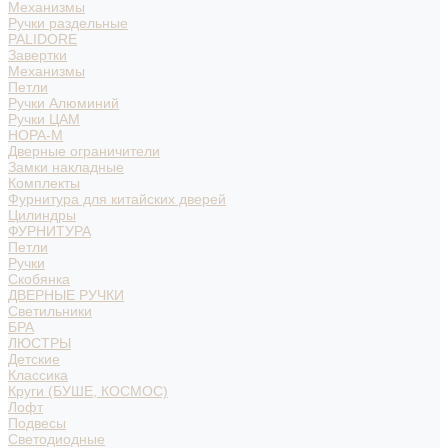
Механизмы
Ручки раздельные
PALIDORE
Завертки
Механизмы
Петли
Ручки Алюминий
Ручки ЦАМ
НОРА-М
Дверные ограничители
Замки накладные
Комплекты
Фурнитура для китайских дверей
Цилиндры
ФУРНИТУРА
Петли
Ручки
Скобянка
ДВЕРНЫЕ РУЧКИ
Светильники
БРА
ЛЮСТРЫ
Детские
Классика
Круги (БУШЕ, КОСМОС)
Лофт
Подвесы
Светодиодные