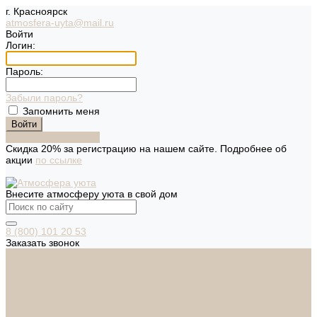
г. Красноярск
atmosfera-uyta@mail.ru
Войти
Логин:
Пароль:
Забыли пароль?
Запомнить меня
Зарегистрироваться
Скидка 20% за регистрацию на нашем сайте. Подробнее об
акции
по ссылке
Внесите атмосферу уюта в свой дом
8 (800) 101 20 53
Заказать звонок
Каталог
Дверная фурнитура
ADDEN BAU
ARSENAL
FERETTA
PALIDORE