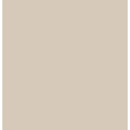
...
Каталог
Дверная фурнитура
ADDEN BAU
Механизмы, Комплектующие
Петли
Ручки коллекция Absolut
Ручки коллекция Quadro
Ручки коллекции Spaceinnovation
Ручки коллекция Vintage
ARSENAL
Дверные ограничители
Фурнитура для входных дверей
Доводчики
Комплекты
Навесные замки
Номера
Раздвижные системы
Упоры торцевые
Фурнитура для финских дверей
Цилиндры
Шары и Рычаги
FERETTA
Завертки
Механизмы
Ручки раздельные
PALIDORE
Завертки