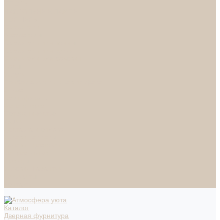
СПОТЫ
НАСТОЛЬНЫЕ ЛАМПЫ
ТОРШЕРЫ
Смесители
Аксессуары
Смесители для ванны
Смесители для кухни
Смесители для раковин
Часы
Услуги
Подбор светильников по фото
О нас
Сертификаты
Фотогалерея
Сотрудничество
Акции
Доставка и оплата
Условия оплаты
Условия доставки
Вопрос - ответ
Бренды
Условия Гарантии
Реквизиты
Контакты
Каталог
Дверная фурнитура