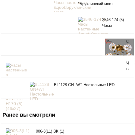
"Бруклинский мост
красный" "21 Bek"
3546-174 (5)
Часы
настенные
"Корзинка с
022/
зелеными
(4)
яблоками" "21
Свет
Bek"
быто
Час
пото
наст
(220
в
E27)
дер
BL1128 GN+WT Настольные LED
баге
Bek"
DD Н
(46х
Ранее вы смотрели
006-3(L1) ВК (1)