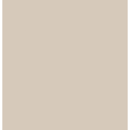
Механизмы
Петли
Ручки Алюминий
Ручки ЦАМ
НОРА-М
Дверные ограничители
Замки накладные
Комплекты
Фурнитура для китайских дверей
Цилиндры
ФУРНИТУРА
Петли
Ручки
Скобянка
ДВЕРНЫЕ РУЧКИ
Светильники
БРА
ЛЮСТРЫ
Детские
Классика
Круги (БУШЕ, КОСМОС)
Лофт
Подвесы
Светодиодные
Рожковые
Флористика
Хрусталь
РАСПРОДАЖА