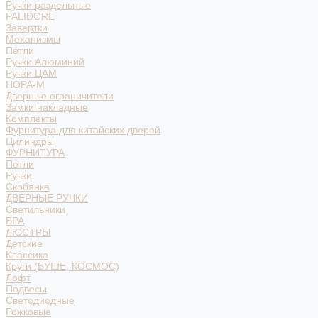
Ручки раздельные
PALIDORE
Завертки
Механизмы
Петли
Ручки Алюминий
Ручки ЦАМ
НОРА-М
Дверные ограничители
Замки накладные
Комплекты
Фурнитура для китайских дверей
Цилиндры
ФУРНИТУРА
Петли
Ручки
Скобянка
ДВЕРНЫЕ РУЧКИ
Светильники
БРА
ЛЮСТРЫ
Детские
Классика
Круги (БУШЕ, КОСМОС)
Лофт
Подвесы
Светодиодные
Рожковые