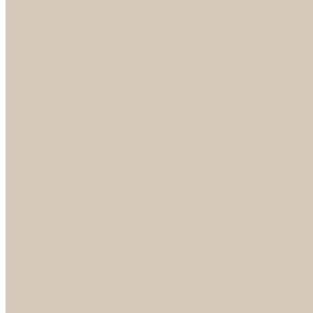
Петли
Ручки Алюминий
Ручки ЦАМ
НОРА-М
Дверные ограничители
Замки накладные
Комплекты
Фурнитура для китайских дверей
Цилиндры
ФУРНИТУРА
Петли
Ручки
Скобянка
ДВЕРНЫЕ РУЧКИ
Светильники
БРА
ЛЮСТРЫ
Детские
Классика
Круги (БУШЕ, КОСМОС)
Лофт
Подвесы
Светодиодные
Рожковые
Флористика
Хрусталь
РАСПРОДАЖА
СПОТЫ