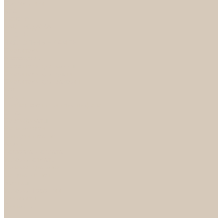
Светильники
БРА
ЛЮСТРЫ
РАСПРОДАЖА
СПОТЫ
НАСТОЛЬНЫЕ ЛАМПЫ
Смесители
Аксессуары
Смесители для ванны
Смесители для кухни
Смесители для раковин
Часы
Услуги
Подбор светильников по фото
О нас
Сертификаты
Фотогалерея
Сотрудничество
Акции
Доставка и оплата
Условия оплаты
Условия доставки
Вопрос - ответ
Бренды
Условия Гарантии
Реквизиты
Контакты
...