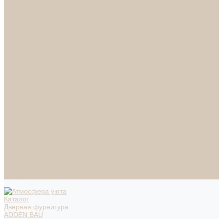
НАСТОЛЬНЫЕ ЛАМПЫ
ТОРШЕРЫ
Смесители
Аксессуары
Смесители для ванны
Смесители для кухни
Смесители для раковин
Часы
Услуги
Подбор светильников по фото
О нас
Сертификаты
Фотогалерея
Сотрудничество
Акции
Доставка и оплата
Условия оплаты
Условия доставки
Вопрос - ответ
Бренды
Условия Гарантии
Реквизиты
Контакты
Каталог
Дверная фурнитура
ADDEN BAU