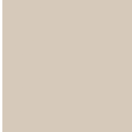
Каталог
Дверная фурнитура
ADDEN BAU
Механизмы, Комплектующие
Петли
Ручки коллекция Absolut
Ручки коллекция Quadro
Ручки коллекции Spaceinnovation
Ручки коллекция Vintage
ARSENAL
Дверные ограничители
Фурнитура для входных дверей
Доводчики
Комплекты
Навесные замки
Номера
Раздвижные системы
Упоры торцевые
Фурнитура для финских дверей
Цилиндры
Шары и Рычаги
FERETTA
Завертки
Механизмы
Ручки раздельные
PALIDORE
Завертки
Механизмы