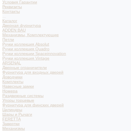
Условия Гарантии
Реквизиты
Контакты
...
Каталог
Дверная фурнитура
ADDEN BAU
Механизмы, Комплектующие
Петли
Ручки коллекция Absolut
Ручки коллекция Quadro
Ручки коллекции Spaceinnovation
Ручки коллекция Vintage
ARSENAL
Дверные ограничители
Фурнитура для входных дверей
Доводчики
Комплекты
Навесные замки
Номера
Раздвижные системы
Упоры торцевые
Фурнитура для финских дверей
Цилиндры
Шары и Рычаги
FERETTA
Завертки
Механизмы