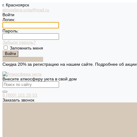
г. Красноярск
atmosfera-uyta@mail.ru
Войти
Логин:
Пароль:
Забыли пароль?
Запомнить меня
Зарегистрироваться
Скидка 20% за регистрацию на нашем сайте. Подробнее об акци
Внесите атмосферу уюта в свой дом
8 (800) 101 20 53
Заказать звонок
Каталог
Дверная фурнитура
ADDEN BAU
ARSENAL
FERETTA
PALIDORE
НОРА-М