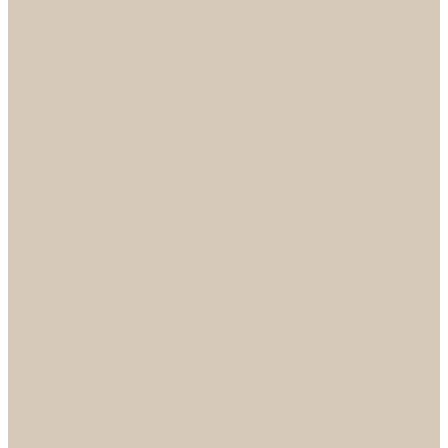
НОРА-М
Светильники
БРА
ЛЮСТРЫ
РАСПРОДАЖА
СПОТЫ
НАСТОЛЬНЫЕ ЛАМПЫ
Смесители
Аксессуары
Смесители для ванны
Смесители для кухни
Смесители для раковин
Часы
Услуги
Подбор светильников по фото
О нас
Сертификаты
Фотогалерея
Сотрудничество
Акции
Доставка и оплата
Условия оплаты
Условия доставки
Вопрос - ответ
Бренды
Условия Гарантии
Реквизиты
Контакты