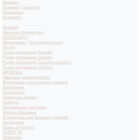
Бренды
Условия Гарантии
Реквизиты
Контакты
...
Каталог
Дверная фурнитура
ADDEN BAU
Механизмы, Комплектующие
Петли
Ручки коллекция Absolut
Ручки коллекция Quadro
Ручки коллекции Spaceinnovation
Ручки коллекция Vintage
ARSENAL
Дверные ограничители
Фурнитура для входных дверей
Доводчики
Комплекты
Навесные замки
Номера
Раздвижные системы
Упоры торцевые
Фурнитура для финских дверей
Цилиндры
Шары и Рычаги
FERETTA
Завертки