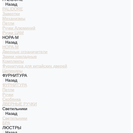
Назад
PALIDORE
Завертки
Механизмы
Петли
Ручки Алюминий
Ручки ЦАМ
НОРА-М
Назад
НОРА-М
Дверные ограничители
Замки накладные
Комплекты
Фурнитура для китайских дверей
Цилиндры
ФУРНИТУРА
Назад
ФУРНИТУРА
Петли
Ручки
Скобянка
ДВЕРНЫЕ РУЧКИ
Светильники
Назад
Светильники
БРА
ЛЮСТРЫ
Назад