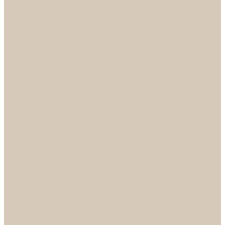
...
Каталог
Дверная фурнитура
ADDEN BAU
Механизмы, Комплектующие
Петли
Ручки коллекция Absolut
Ручки коллекция Quadro
Ручки коллекции Spaceinnovation
Ручки коллекция Vintage
ARSENAL
Дверные ограничители
Фурнитура для входных дверей
Доводчики
Комплекты
Навесные замки
Номера
Раздвижные системы
Упоры торцевые
Фурнитура для финских дверей
Цилиндры
Шары и Рычаги
FERETTA
Завертки
Механизмы
Ручки раздельные
PALIDORE
Завертки