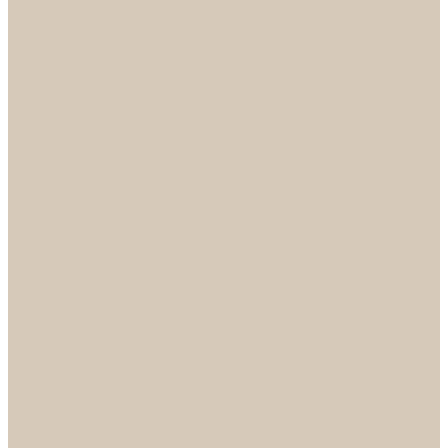
Механизмы
Петли
Ручки Алюминий
Ручки ЦАМ
НОРА-М
Дверные ограничители
Замки накладные
Комплекты
Фурнитура для китайских дверей
Цилиндры
ФУРНИТУРА
Петли
Ручки
Скобянка
ДВЕРНЫЕ РУЧКИ
Светильники
БРА
ЛЮСТРЫ
Детские
Классика
Круги (БУШЕ, КОСМОС)
Лофт
Подвесы
Светодиодные
Рожковые
Флористика
Хрусталь
РАСПРОДАЖА