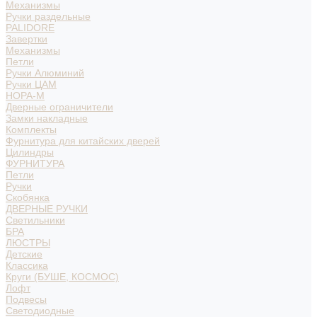
Механизмы
Ручки раздельные
PALIDORE
Завертки
Механизмы
Петли
Ручки Алюминий
Ручки ЦАМ
НОРА-М
Дверные ограничители
Замки накладные
Комплекты
Фурнитура для китайских дверей
Цилиндры
ФУРНИТУРА
Петли
Ручки
Скобянка
ДВЕРНЫЕ РУЧКИ
Светильники
БРА
ЛЮСТРЫ
Детские
Классика
Круги (БУШЕ, КОСМОС)
Лофт
Подвесы
Светодиодные