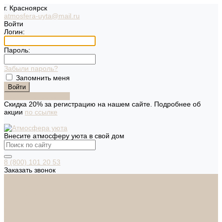
г. Красноярск
atmosfera-uyta@mail.ru
Войти
Логин:
Пароль:
Забыли пароль?
Запомнить меня
Зарегистрироваться
Скидка 20% за регистрацию на нашем сайте. Подробнее об
акции
по ссылке
Внесите атмосферу уюта в свой дом
8 (800) 101 20 53
Заказать звонок
Каталог
Дверная фурнитура
ADDEN BAU
ARSENAL
FERETTA
PALIDORE