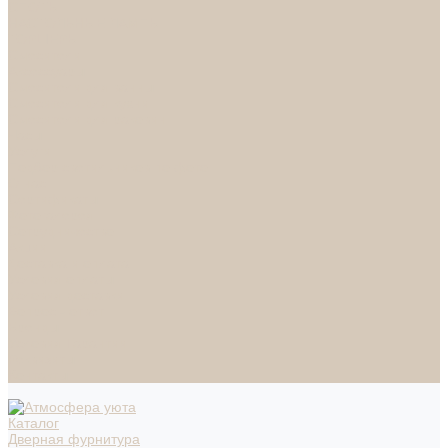
СПОТЫ
НАСТОЛЬНЫЕ ЛАМПЫ
ТОРШЕРЫ
Смесители
Аксессуары
Смесители для ванны
Смесители для кухни
Смесители для раковин
Часы
Услуги
Подбор светильников по фото
О нас
Сертификаты
Фотогалерея
Сотрудничество
Акции
Доставка и оплата
Условия оплаты
Условия доставки
Вопрос - ответ
Бренды
Условия Гарантии
Реквизиты
Контакты
Каталог
Дверная фурнитура