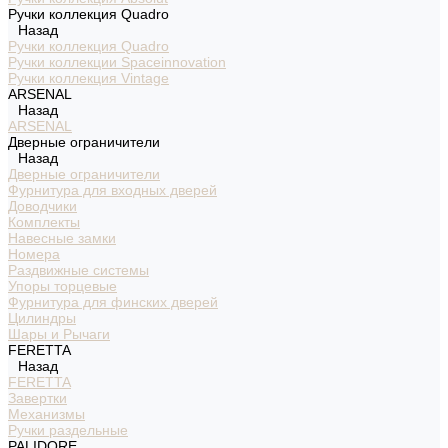
Ручки коллекция Quadro
Назад
Ручки коллекция Quadro
Ручки коллекции Spaceinnovation
Ручки коллекция Vintage
ARSENAL
Назад
ARSENAL
Дверные ограничители
Назад
Дверные ограничители
Фурнитура для входных дверей
Доводчики
Комплекты
Навесные замки
Номера
Раздвижные системы
Упоры торцевые
Фурнитура для финских дверей
Цилиндры
Шары и Рычаги
FERETTA
Назад
FERETTA
Завертки
Механизмы
Ручки раздельные
PALIDORE