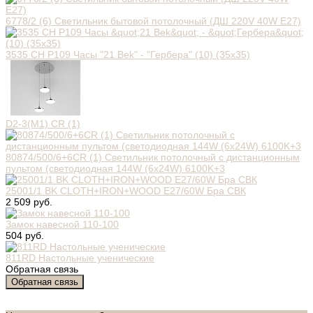
6778/2 (6) Светильник бытовой потолочный (ДШ 220V 40W E27)
3535 СН Р109 Часы "21 Bek" - "Гербера" (10) (35х35)
D2-3(M1) CR (1)
80874/500/6+6CR (1) Светильник потолочный с дистанционным
пультом (светодиодная 144W (6х24W) 6100K+3
25001/1 BK CLOTH+IRON+WOOD E27/60W Бра СВК
2 509 руб.
Замок навесной 110-100
504 руб.
811RD Настольные ученические
Обратная связь
Обратная связь