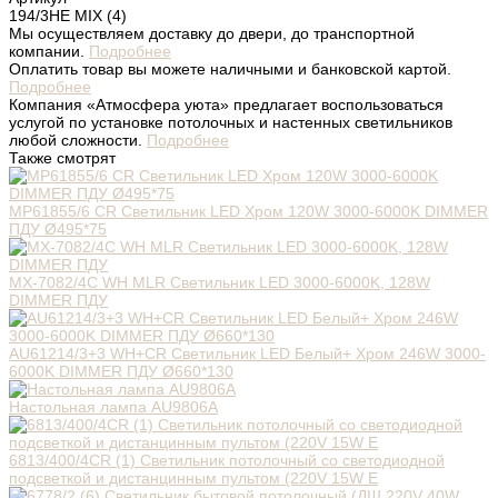
194/3НЕ MIX (4)
Мы осуществляем доставку до двери, до транспортной
компании.
Подробнее
Оплатить товар вы можете наличными и банковской картой.
Подробнее
Компания «Атмосфера уюта» предлагает воспользоваться
услугой по установке потолочных и настенных светильников
любой сложности.
Подробнее
Также смотрят
MP61855/6 CR Светильник LED Хром 120W 3000-6000K DIMMER
ПДУ Ø495*75
МХ-7082/4C WH MLR Светильник LED 3000-6000K, 128W
DIMMER ПДУ
AU61214/3+3 WH+CR Светильник LED Белый+ Хром 246W 3000-
6000K DIMMER ПДУ Ø660*130
Настольная лампа AU9806A
6813/400/4CR (1) Светильник потолочный со светодиодной
подсветкой и дистанцинным пультом (220V 15W E