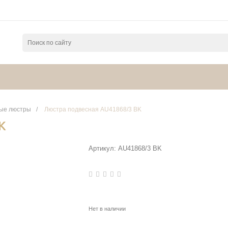
ые люстры
/
Люстра подвесная AU41868/3 BK
K
Артикул:
AU41868/3 BK
Нет в наличии