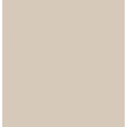
НОРА-М
Светильники
БРА
ЛЮСТРЫ
РАСПРОДАЖА
СПОТЫ
НАСТОЛЬНЫЕ ЛАМПЫ
Смесители
Аксессуары
Смесители для ванны
Смесители для кухни
Смесители для раковин
Часы
Услуги
Подбор светильников по фото
О нас
Сертификаты
Фотогалерея
Сотрудничество
Акции
Доставка и оплата
Условия оплаты
Условия доставки
Вопрос - ответ
Бренды
Условия Гарантии
Реквизиты
Контакты