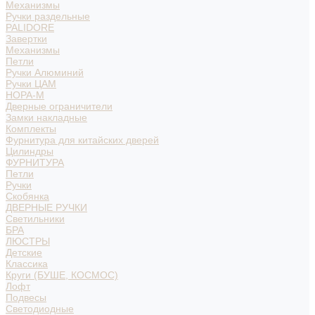
Механизмы
Ручки раздельные
PALIDORE
Завертки
Механизмы
Петли
Ручки Алюминий
Ручки ЦАМ
НОРА-М
Дверные ограничители
Замки накладные
Комплекты
Фурнитура для китайских дверей
Цилиндры
ФУРНИТУРА
Петли
Ручки
Скобянка
ДВЕРНЫЕ РУЧКИ
Светильники
БРА
ЛЮСТРЫ
Детские
Классика
Круги (БУШЕ, КОСМОС)
Лофт
Подвесы
Светодиодные