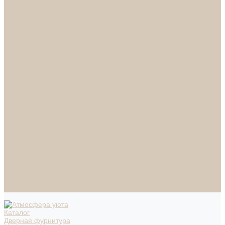
СПОТЫ
НАСТОЛЬНЫЕ ЛАМПЫ
ТОРШЕРЫ
Смесители
Аксессуары
Смесители для ванны
Смесители для кухни
Смесители для раковин
Часы
Услуги
Подбор светильников по фото
О нас
Сертификаты
Фотогалерея
Сотрудничество
Акции
Доставка и оплата
Условия оплаты
Условия доставки
Вопрос - ответ
Бренды
Условия Гарантии
Реквизиты
Контакты
Каталог
Дверная фурнитура