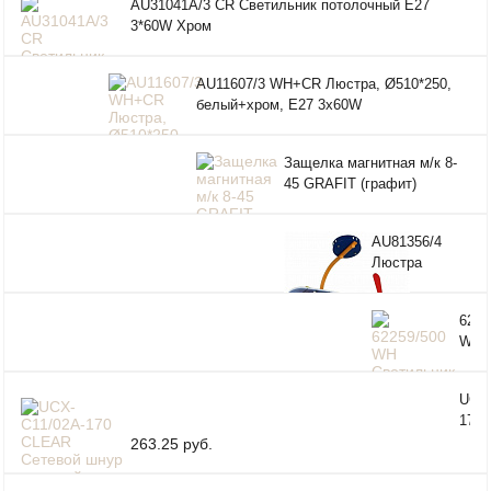
AU31041A/3 CR Светильник потолочный E27
3*60W Хром
AU11607/3 WH+CR Люстра, Ø510*250,
белый+хром, Е27 3х60W
Защелка магнитная м/к 8-
45 GRAFIT (графит)
AU81356/4
Люстра
детская,
E27*4*60W
6225
WH
Свет
LED
UCX-
3000
170
DIM
Сете
263.25 руб.
ПДУ
с ви
вык