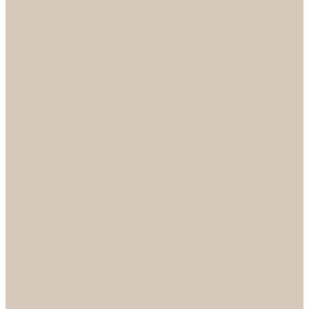
Механизмы
Петли
Ручки Алюминий
Ручки ЦАМ
НОРА-М
Дверные ограничители
Замки накладные
Комплекты
Фурнитура для китайских дверей
Цилиндры
ФУРНИТУРА
Петли
Ручки
Скобянка
ДВЕРНЫЕ РУЧКИ
Светильники
БРА
ЛЮСТРЫ
Детские
Классика
Круги (БУШЕ, КОСМОС)
Лофт
Подвесы
Светодиодные
Рожковые
Флористика
Хрусталь
РАСПРОДАЖА