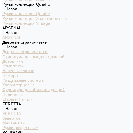
Ручки коллекция Quadro
Назад
Ручки коллекция Quadro
Ручки коллекции Spaceinnovation
Ручки коллекция Vintage
ARSENAL
Назад
ARSENAL
Дверные ограничители
Назад
Дверные ограничители
Фурнитура для входных дверей
Доводчики
Комплекты
Навесные замки
Номера
Раздвижные системы
Упоры торцевые
Фурнитура для финских дверей
Цилиндры
Шары и Рычаги
FERETTA
Назад
FERETTA
Завертки
Механизмы
Ручки раздельные
PALIDORE