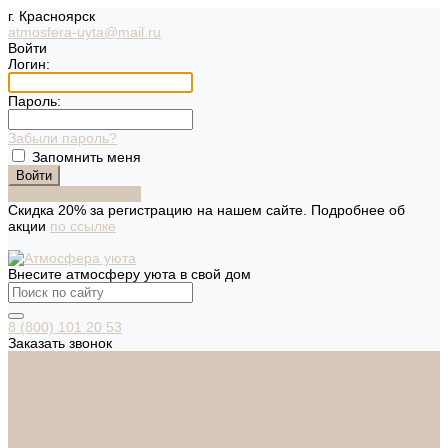
г. Красноярск
atmosfera-uyta@mail.ru
Войти
Логин:
Пароль:
Забыли пароль?
Запомнить меня
Зарегистрироваться
Скидка 20% за регистрацию на нашем сайте. Подробнее об
акции
по ссылке
Внесите атмосферу уюта в свой дом
8 (800) 101 20 53
Заказать звонок
Каталог
Дверная фурнитура
ADDEN BAU
ARSENAL
FERETTA
PALIDORE