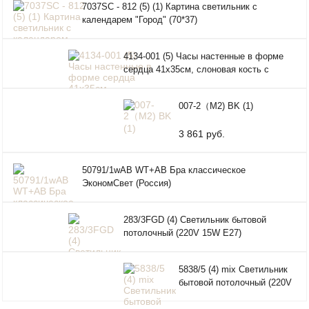
7037SC - 812 (5) (1) Картина светильник с
500В
календарем "Город" (70*37)
Про
4134-001 (5) Часы настенные в форме
сердца 41х35см, слоновая кость с
золотом "Ретро" "Рубин"
007-2（M2) BK (1)
3 861 руб.
50791/1wAB WT+AB Бра классическое
ЭкономСвет (Россия)
283/3FGD (4) Светильник бытовой
потолочный (220V 15W E27)
5838/5 (4) mix Светильник
бытовой потолочный (220V
15W E27)