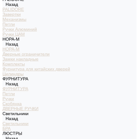
Назад
PALIDORE
Завертки
Механизмы
Петли
Ручки Алюминий
Ручки ЦАМ
НОРА-М
Назад
НОРА-М
Дверные ограничители
Замки накладные
Комплекты
Фурнитура для китайских дверей
Цилиндры
ФУРНИТУРА
Назад
ФУРНИТУРА
Петли
Ручки
Скобянка
ДВЕРНЫЕ РУЧКИ
Светильники
Назад
Светильники
БРА
ЛЮСТРЫ
Назад