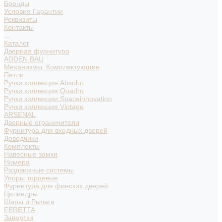
Бренды
Условия Гарантии
Реквизиты
Контакты
...
Каталог
Дверная фурнитура
ADDEN BAU
Механизмы, Комплектующие
Петли
Ручки коллекция Absolut
Ручки коллекция Quadro
Ручки коллекции Spaceinnovation
Ручки коллекция Vintage
ARSENAL
Дверные ограничители
Фурнитура для входных дверей
Доводчики
Комплекты
Навесные замки
Номера
Раздвижные системы
Упоры торцевые
Фурнитура для финских дверей
Цилиндры
Шары и Рычаги
FERETTA
Завертки