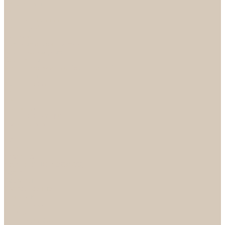
Механизмы
Петли
Ручки Алюминий
Ручки ЦАМ
НОРА-М
Дверные ограничители
Замки накладные
Комплекты
Фурнитура для китайских дверей
Цилиндры
ФУРНИТУРА
Петли
Ручки
Скобянка
ДВЕРНЫЕ РУЧКИ
Светильники
БРА
ЛЮСТРЫ
Детские
Классика
Круги (БУШЕ, КОСМОС)
Лофт
Подвесы
Светодиодные
Рожковые
Флористика
Хрусталь
РАСПРОДАЖА