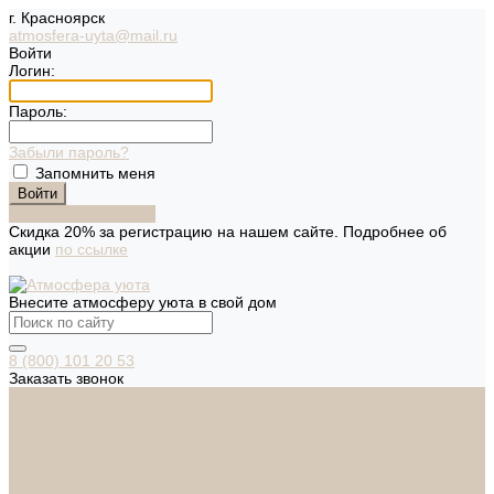
г. Красноярск
atmosfera-uyta@mail.ru
Войти
Логин:
Пароль:
Забыли пароль?
Запомнить меня
Зарегистрироваться
Скидка 20% за регистрацию на нашем сайте. Подробнее об
акции
по ссылке
Внесите атмосферу уюта в свой дом
8 (800) 101 20 53
Заказать звонок
Каталог
Дверная фурнитура
ADDEN BAU
ARSENAL
FERETTA
PALIDORE