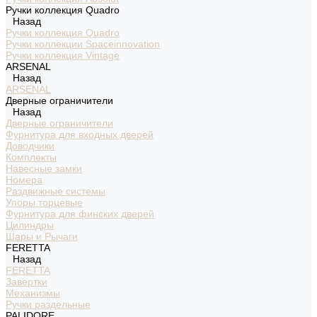
Ручки коллекция Quadro
Назад
Ручки коллекция Quadro
Ручки коллекции Spaceinnovation
Ручки коллекция Vintage
ARSENAL
Назад
ARSENAL
Дверные ограничители
Назад
Дверные ограничители
Фурнитура для входных дверей
Доводчики
Комплекты
Навесные замки
Номера
Раздвижные системы
Упоры торцевые
Фурнитура для финских дверей
Цилиндры
Шары и Рычаги
FERETTA
Назад
FERETTA
Завертки
Механизмы
Ручки раздельные
PALIDORE