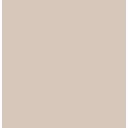
...
Каталог
Дверная фурнитура
ADDEN BAU
Механизмы, Комплектующие
Петли
Ручки коллекция Absolut
Ручки коллекция Quadro
Ручки коллекции Spaceinnovation
Ручки коллекция Vintage
ARSENAL
Дверные ограничители
Фурнитура для входных дверей
Доводчики
Комплекты
Навесные замки
Номера
Раздвижные системы
Упоры торцевые
Фурнитура для финских дверей
Цилиндры
Шары и Рычаги
FERETTA
Завертки
Механизмы
Ручки раздельные
PALIDORE
Завертки