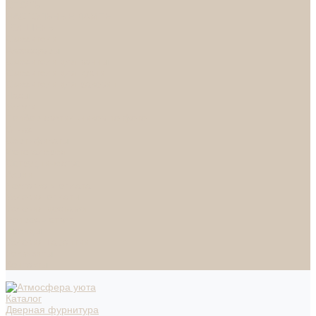
СПОТЫ
НАСТОЛЬНЫЕ ЛАМПЫ
ТОРШЕРЫ
Смесители
Аксессуары
Смесители для ванны
Смесители для кухни
Смесители для раковин
Часы
Услуги
Подбор светильников по фото
О нас
Сертификаты
Фотогалерея
Сотрудничество
Акции
Доставка и оплата
Условия оплаты
Условия доставки
Вопрос - ответ
Бренды
Условия Гарантии
Реквизиты
Контакты
Каталог
Дверная фурнитура