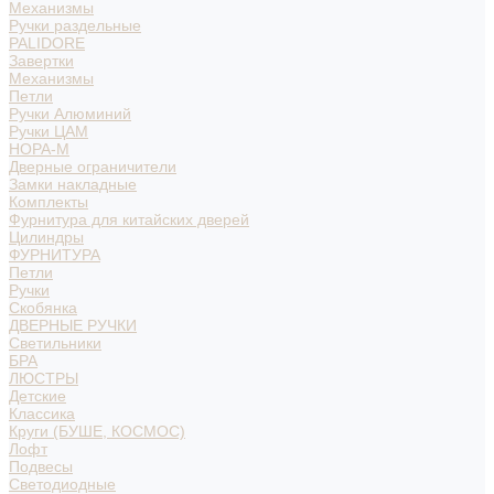
Механизмы
Ручки раздельные
PALIDORE
Завертки
Механизмы
Петли
Ручки Алюминий
Ручки ЦАМ
НОРА-М
Дверные ограничители
Замки накладные
Комплекты
Фурнитура для китайских дверей
Цилиндры
ФУРНИТУРА
Петли
Ручки
Скобянка
ДВЕРНЫЕ РУЧКИ
Светильники
БРА
ЛЮСТРЫ
Детские
Классика
Круги (БУШЕ, КОСМОС)
Лофт
Подвесы
Светодиодные