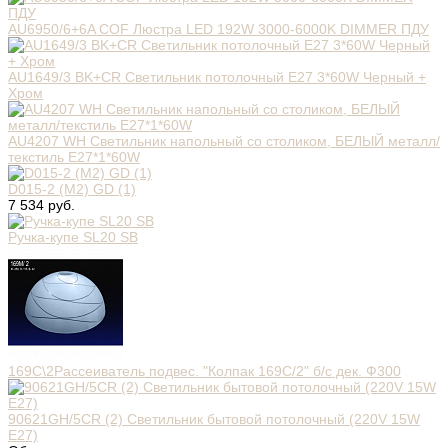
AU6950/6+6A COF Люстра LED 192W 3000-6000K DIMMER ПДУ
AU1649/3 BK+CR Светильник потолочный E27 3*60W Черный +
Хром
AU4207 WH Светильник напольный со столиком, БЕЛЫЙ металл/
текстиль E27*1*60W
D015-2 (M2) GD (1)
7 534 руб.
Ручка-купе SL20 SВ
169С\2Рассеиватель подвес. "Колпак 169С/2" б/с дек. Ф300
90621GH/5CR (2) Светильник бытовой потолочный (220V 15W
E27)