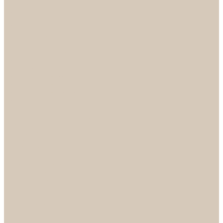
НОРА-М
Светильники
БРА
ЛЮСТРЫ
РАСПРОДАЖА
СПОТЫ
НАСТОЛЬНЫЕ ЛАМПЫ
Смесители
Аксессуары
Смесители для ванны
Смесители для кухни
Смесители для раковин
Часы
Услуги
Подбор светильников по фото
О нас
Сертификаты
Фотогалерея
Сотрудничество
Акции
Доставка и оплата
Условия оплаты
Условия доставки
Вопрос - ответ
Бренды
Условия Гарантии
Реквизиты
Контакты