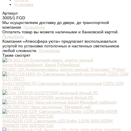
Установка
Артикул
3005/1 FGD
Мы осуществляем доставку до двери, до транспортной
компании.
Подробнее
Оплатить товар вы можете наличными и банковской картой.
Подробнее
Компания «Атмосфера уюта» предлагает воспользоваться
услугой по установке потолочных и настенных светильников
любой сложности.
Подробнее
Также смотрят
В9-002 (10) Будильник кварц, корпус черный "Классика" "Рубин"
AU41719/1MIX (5) Светильник бытовой потолочный (220V 15W
E27) (3517)
Спот 1283/3A GU10*3*50W античный белый ЛС
2535-092 (10) Часы настенные "Медовый чай"
AU61623/6 COF Светильник LED Кофе 132W 3000-6000K
DIMMER ПДУ 800*560*160