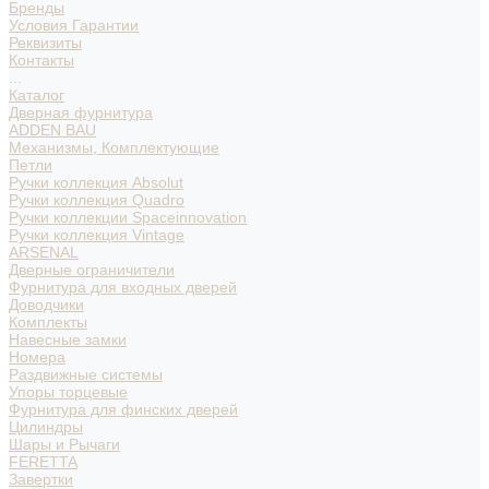
Бренды
Условия Гарантии
Реквизиты
Контакты
...
Каталог
Дверная фурнитура
ADDEN BAU
Механизмы, Комплектующие
Петли
Ручки коллекция Absolut
Ручки коллекция Quadro
Ручки коллекции Spaceinnovation
Ручки коллекция Vintage
ARSENAL
Дверные ограничители
Фурнитура для входных дверей
Доводчики
Комплекты
Навесные замки
Номера
Раздвижные системы
Упоры торцевые
Фурнитура для финских дверей
Цилиндры
Шары и Рычаги
FERETTA
Завертки