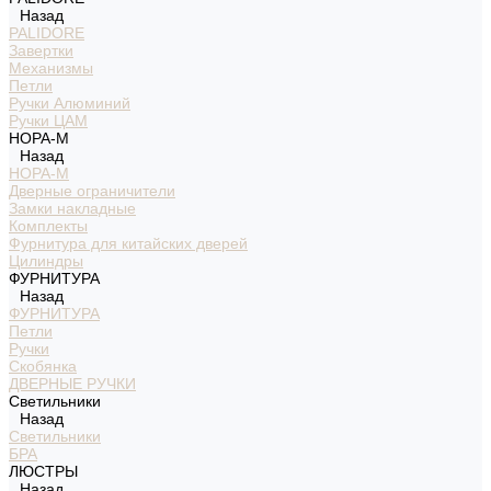
Назад
PALIDORE
Завертки
Механизмы
Петли
Ручки Алюминий
Ручки ЦАМ
НОРА-М
Назад
НОРА-М
Дверные ограничители
Замки накладные
Комплекты
Фурнитура для китайских дверей
Цилиндры
ФУРНИТУРА
Назад
ФУРНИТУРА
Петли
Ручки
Скобянка
ДВЕРНЫЕ РУЧКИ
Светильники
Назад
Светильники
БРА
ЛЮСТРЫ
Назад