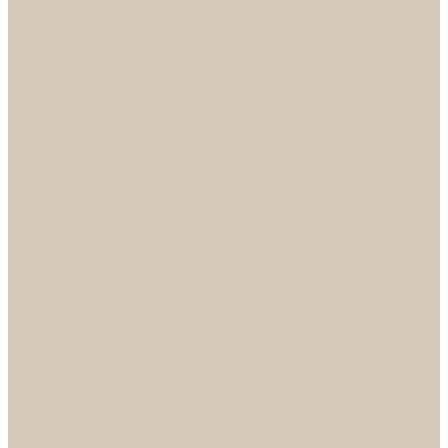
Механизмы
Петли
Ручки Алюминий
Ручки ЦАМ
НОРА-М
Дверные ограничители
Замки накладные
Комплекты
Фурнитура для китайских дверей
Цилиндры
ФУРНИТУРА
Петли
Ручки
Скобянка
ДВЕРНЫЕ РУЧКИ
Светильники
БРА
ЛЮСТРЫ
Детские
Классика
Круги (БУШЕ, КОСМОС)
Лофт
Подвесы
Светодиодные
Рожковые
Флористика
Хрусталь
РАСПРОДАЖА