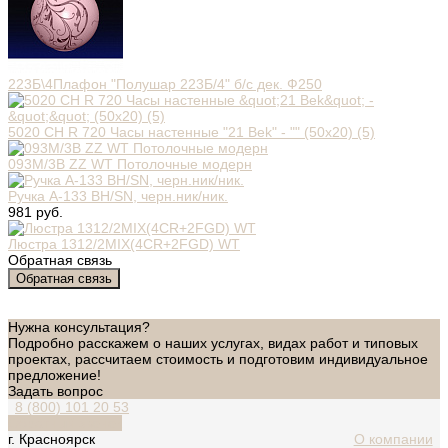
223Б\4Плафон "Полушар 223Б/4" б/с дек. Ф250
5020 СН R 720 Часы настенные "21 Bek" - "" (50x20) (5)
093М/3В ZZ WT Потолочные модерн
Ручка A-133 BH/SN, черн.ник/ник.
981 руб.
Люстра 1312/2MIX(4CR+2FGD) WT
Обратная связь
Обратная связь
Нужна консультация?
Подробно расскажем о наших услугах, видах работ и типовых
проектах, рассчитаем стоимость и подготовим индивидуальное
предложение!
Задать вопрос
8 (800) 101 20 53
Обратный звонок
г. Красноярск
О компании