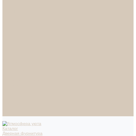
СПОТЫ
НАСТОЛЬНЫЕ ЛАМПЫ
ТОРШЕРЫ
Смесители
Аксессуары
Смесители для ванны
Смесители для кухни
Смесители для раковин
Часы
Услуги
Подбор светильников по фото
О нас
Сертификаты
Фотогалерея
Сотрудничество
Акции
Доставка и оплата
Условия оплаты
Условия доставки
Вопрос - ответ
Бренды
Условия Гарантии
Реквизиты
Контакты
Каталог
Дверная фурнитура