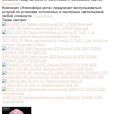
Подробнее
Компания «Атмосфера уюта» предлагает воспользоваться
услугой по установке потолочных и настенных светильников
любой сложности.
Подробнее
Также смотрят
AU108B RD Лампа настольная E27 1*60W Красный
3837-002 (5) Часы настенные из стекла 37,7х37,7 см, открытая
стрелка "Классика" Рубин
MP61862/2 WH Светильник LED Белый 52W 3000-6000K
DIMMER ПДУ 470*320*120
30046/5 CR+WT GLASS Люстра D480 5*E14 40W MAX
AU6822/500 BK Люстра LED 156W 3000-6000K DIMMER ПДУ
1258/1w BK CR (10) (1) Декоративное бра СВ
1028.112.05 Cветильник потолочный SAIM E27 5x60W 220V
черный/хром