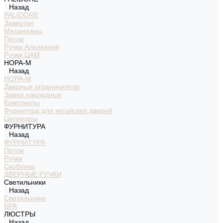
Назад
PALIDORE
Завертки
Механизмы
Петли
Ручки Алюминий
Ручки ЦАМ
НОРА-М
Назад
НОРА-М
Дверные ограничители
Замки накладные
Комплекты
Фурнитура для китайских дверей
Цилиндры
ФУРНИТУРА
Назад
ФУРНИТУРА
Петли
Ручки
Скобянка
ДВЕРНЫЕ РУЧКИ
Светильники
Назад
Светильники
БРА
ЛЮСТРЫ
Назад