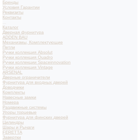
Бренды
Условия Гарантии
Реквизиты
Контакты
...
Каталог
Дверная фурнитура
ADDEN BAU
Механизмы, Комплектующие
Петли
Ручки коллекция Absolut
Ручки коллекция Quadro
Ручки коллекции Spaceinnovation
Ручки коллекция Vintage
ARSENAL
Дверные ограничители
Фурнитура для входных дверей
Доводчики
Комплекты
Навесные замки
Номера
Раздвижные системы
Упоры торцевые
Фурнитура для финских дверей
Цилиндры
Шары и Рычаги
FERETTA
Завертки