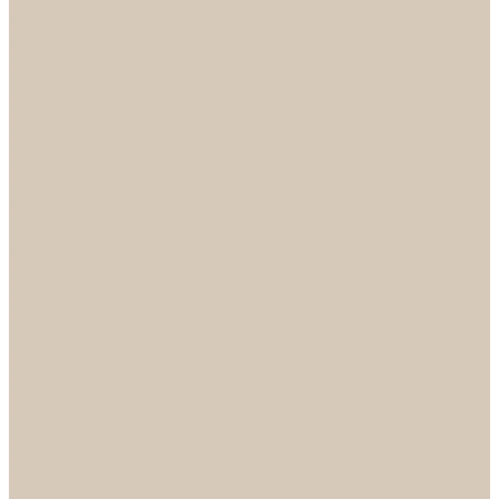
...
Каталог
Дверная фурнитура
ADDEN BAU
Механизмы, Комплектующие
Петли
Ручки коллекция Absolut
Ручки коллекция Quadro
Ручки коллекции Spaceinnovation
Ручки коллекция Vintage
ARSENAL
Дверные ограничители
Фурнитура для входных дверей
Доводчики
Комплекты
Навесные замки
Номера
Раздвижные системы
Упоры торцевые
Фурнитура для финских дверей
Цилиндры
Шары и Рычаги
FERETTA
Завертки
Механизмы
Ручки раздельные
PALIDORE
Завертки