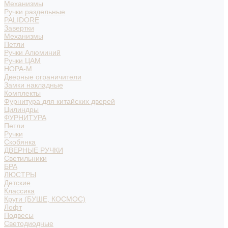
Механизмы
Ручки раздельные
PALIDORE
Завертки
Механизмы
Петли
Ручки Алюминий
Ручки ЦАМ
НОРА-М
Дверные ограничители
Замки накладные
Комплекты
Фурнитура для китайских дверей
Цилиндры
ФУРНИТУРА
Петли
Ручки
Скобянка
ДВЕРНЫЕ РУЧКИ
Светильники
БРА
ЛЮСТРЫ
Детские
Классика
Круги (БУШЕ, КОСМОС)
Лофт
Подвесы
Светодиодные