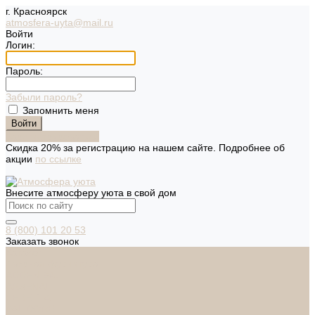
г. Красноярск
atmosfera-uyta@mail.ru
Войти
Логин:
Пароль:
Забыли пароль?
Запомнить меня
Зарегистрироваться
Скидка 20% за регистрацию на нашем сайте. Подробнее об
акции
по ссылке
Внесите атмосферу уюта в свой дом
8 (800) 101 20 53
Заказать звонок
Каталог
Дверная фурнитура
ADDEN BAU
ARSENAL
FERETTA
PALIDORE