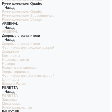
Ручки коллекция Quadro
Назад
Ручки коллекция Quadro
Ручки коллекции Spaceinnovation
Ручки коллекция Vintage
ARSENAL
Назад
ARSENAL
Дверные ограничители
Назад
Дверные ограничители
Фурнитура для входных дверей
Доводчики
Комплекты
Навесные замки
Номера
Раздвижные системы
Упоры торцевые
Фурнитура для финских дверей
Цилиндры
Шары и Рычаги
FERETTA
Назад
FERETTA
Завертки
Механизмы
Ручки раздельные
PALIDORE