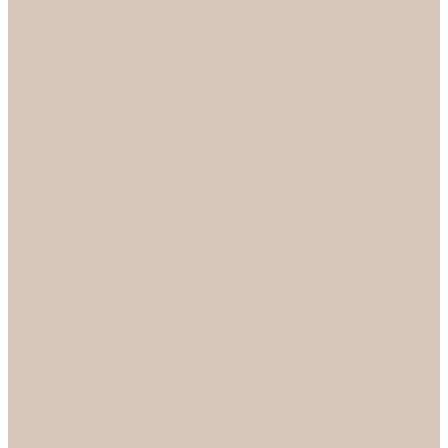
НОРА-М
Светильники
БРА
ЛЮСТРЫ
РАСПРОДАЖА
СПОТЫ
НАСТОЛЬНЫЕ ЛАМПЫ
Смесители
Аксессуары
Смесители для ванны
Смесители для кухни
Смесители для раковин
Часы
Услуги
Подбор светильников по фото
О нас
Сертификаты
Фотогалерея
Сотрудничество
Акции
Доставка и оплата
Условия оплаты
Условия доставки
Вопрос - ответ
Бренды
Условия Гарантии
Реквизиты
Контакты