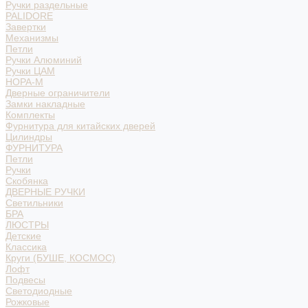
Ручки раздельные
PALIDORE
Завертки
Механизмы
Петли
Ручки Алюминий
Ручки ЦАМ
НОРА-М
Дверные ограничители
Замки накладные
Комплекты
Фурнитура для китайских дверей
Цилиндры
ФУРНИТУРА
Петли
Ручки
Скобянка
ДВЕРНЫЕ РУЧКИ
Светильники
БРА
ЛЮСТРЫ
Детские
Классика
Круги (БУШЕ, КОСМОС)
Лофт
Подвесы
Светодиодные
Рожковые