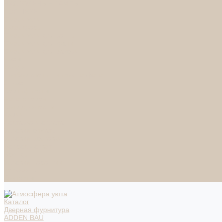
НАСТОЛЬНЫЕ ЛАМПЫ
ТОРШЕРЫ
Смесители
Аксессуары
Смесители для ванны
Смесители для кухни
Смесители для раковин
Часы
Услуги
Подбор светильников по фото
О нас
Сертификаты
Фотогалерея
Сотрудничество
Акции
Доставка и оплата
Условия оплаты
Условия доставки
Вопрос - ответ
Бренды
Условия Гарантии
Реквизиты
Контакты
Каталог
Дверная фурнитура
ADDEN BAU