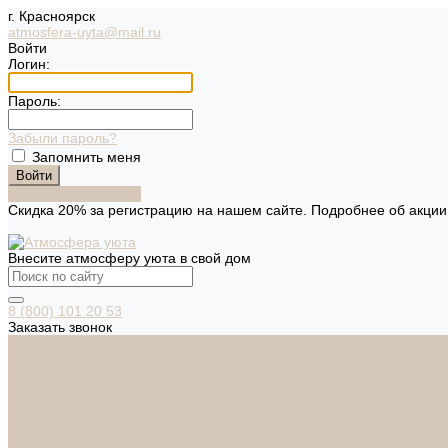
г. Красноярск
atmosfera-uyta@mail.ru
Войти
Логин:
Пароль:
Забыли пароль?
Запомнить меня
Зарегистрироваться
Скидка 20% за регистрацию на нашем сайте. Подробнее об акци
Внесите атмосферу уюта в свой дом
8 (800) 101 20 53
Заказать звонок
Каталог
Дверная фурнитура
ADDEN BAU
ARSENAL
FERETTA
PALIDORE
НОРА-М