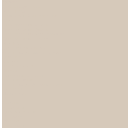
Каталог
Дверная фурнитура
ADDEN BAU
Механизмы, Комплектующие
Петли
Ручки коллекция Absolut
Ручки коллекция Quadro
Ручки коллекции Spaceinnovation
Ручки коллекция Vintage
ARSENAL
Дверные ограничители
Фурнитура для входных дверей
Доводчики
Комплекты
Навесные замки
Номера
Раздвижные системы
Упоры торцевые
Фурнитура для финских дверей
Цилиндры
Шары и Рычаги
FERETTA
Завертки
Механизмы
Ручки раздельные
PALIDORE
Завертки
Механизмы