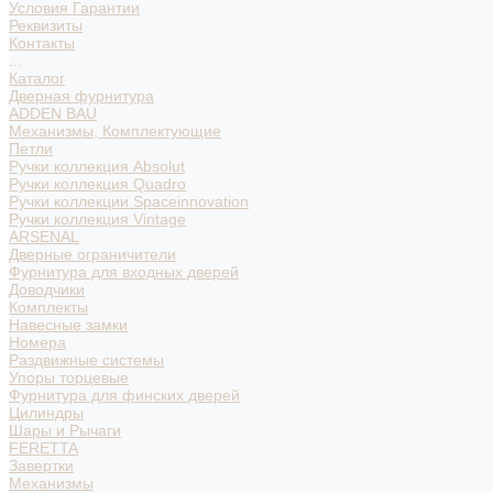
Условия Гарантии
Реквизиты
Контакты
...
Каталог
Дверная фурнитура
ADDEN BAU
Механизмы, Комплектующие
Петли
Ручки коллекция Absolut
Ручки коллекция Quadro
Ручки коллекции Spaceinnovation
Ручки коллекция Vintage
ARSENAL
Дверные ограничители
Фурнитура для входных дверей
Доводчики
Комплекты
Навесные замки
Номера
Раздвижные системы
Упоры торцевые
Фурнитура для финских дверей
Цилиндры
Шары и Рычаги
FERETTA
Завертки
Механизмы