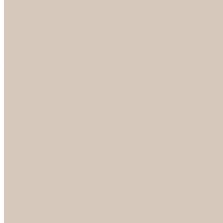
Петли
Ручки Алюминий
Ручки ЦАМ
НОРА-М
Дверные ограничители
Замки накладные
Комплекты
Фурнитура для китайских дверей
Цилиндры
ФУРНИТУРА
Петли
Ручки
Скобянка
ДВЕРНЫЕ РУЧКИ
Светильники
БРА
ЛЮСТРЫ
Детские
Классика
Круги (БУШЕ, КОСМОС)
Лофт
Подвесы
Светодиодные
Рожковые
Флористика
Хрусталь
РАСПРОДАЖА
СПОТЫ