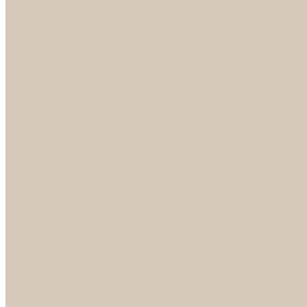
Светильники
БРА
ЛЮСТРЫ
РАСПРОДАЖА
СПОТЫ
НАСТОЛЬНЫЕ ЛАМПЫ
Смесители
Аксессуары
Смесители для ванны
Смесители для кухни
Смесители для раковин
Часы
Услуги
Подбор светильников по фото
О нас
Сертификаты
Фотогалерея
Сотрудничество
Акции
Доставка и оплата
Условия оплаты
Условия доставки
Вопрос - ответ
Бренды
Условия Гарантии
Реквизиты
Контакты
...