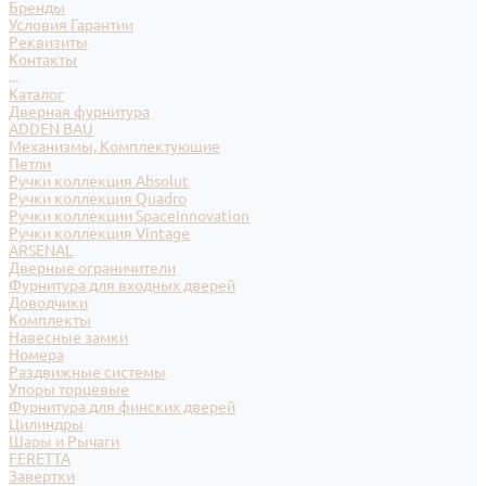
Бренды
Условия Гарантии
Реквизиты
Контакты
...
Каталог
Дверная фурнитура
ADDEN BAU
Механизмы, Комплектующие
Петли
Ручки коллекция Absolut
Ручки коллекция Quadro
Ручки коллекции Spaceinnovation
Ручки коллекция Vintage
ARSENAL
Дверные ограничители
Фурнитура для входных дверей
Доводчики
Комплекты
Навесные замки
Номера
Раздвижные системы
Упоры торцевые
Фурнитура для финских дверей
Цилиндры
Шары и Рычаги
FERETTA
Завертки