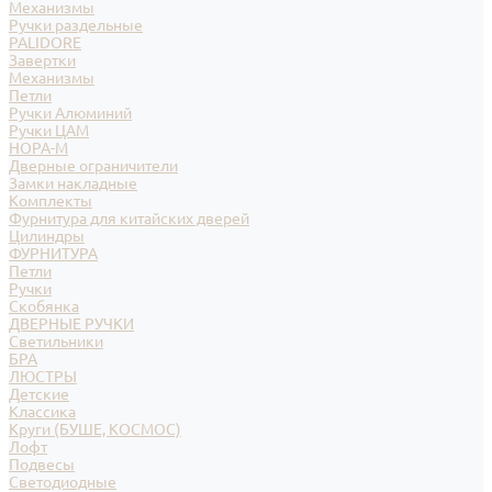
Механизмы
Ручки раздельные
PALIDORE
Завертки
Механизмы
Петли
Ручки Алюминий
Ручки ЦАМ
НОРА-М
Дверные ограничители
Замки накладные
Комплекты
Фурнитура для китайских дверей
Цилиндры
ФУРНИТУРА
Петли
Ручки
Скобянка
ДВЕРНЫЕ РУЧКИ
Светильники
БРА
ЛЮСТРЫ
Детские
Классика
Круги (БУШЕ, КОСМОС)
Лофт
Подвесы
Светодиодные