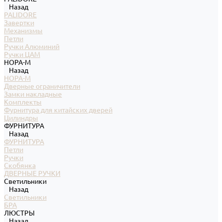
Назад
PALIDORE
Завертки
Механизмы
Петли
Ручки Алюминий
Ручки ЦАМ
НОРА-М
Назад
НОРА-М
Дверные ограничители
Замки накладные
Комплекты
Фурнитура для китайских дверей
Цилиндры
ФУРНИТУРА
Назад
ФУРНИТУРА
Петли
Ручки
Скобянка
ДВЕРНЫЕ РУЧКИ
Светильники
Назад
Светильники
БРА
ЛЮСТРЫ
Назад