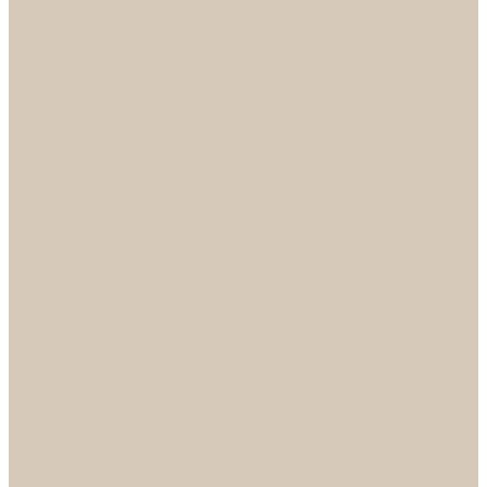
Механизмы
Петли
Ручки Алюминий
Ручки ЦАМ
НОРА-М
Дверные ограничители
Замки накладные
Комплекты
Фурнитура для китайских дверей
Цилиндры
ФУРНИТУРА
Петли
Ручки
Скобянка
ДВЕРНЫЕ РУЧКИ
Светильники
БРА
ЛЮСТРЫ
Детские
Классика
Круги (БУШЕ, КОСМОС)
Лофт
Подвесы
Светодиодные
Рожковые
Флористика
Хрусталь
РАСПРОДАЖА