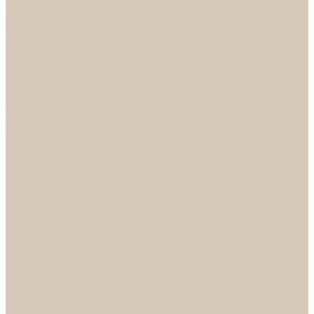
...
Каталог
Дверная фурнитура
ADDEN BAU
Механизмы, Комплектующие
Петли
Ручки коллекция Absolut
Ручки коллекция Quadro
Ручки коллекции Spaceinnovation
Ручки коллекция Vintage
ARSENAL
Дверные ограничители
Фурнитура для входных дверей
Доводчики
Комплекты
Навесные замки
Номера
Раздвижные системы
Упоры торцевые
Фурнитура для финских дверей
Цилиндры
Шары и Рычаги
FERETTA
Завертки
Механизмы
Ручки раздельные
PALIDORE
Завертки