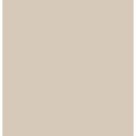
НОРА-М
Светильники
БРА
ЛЮСТРЫ
РАСПРОДАЖА
СПОТЫ
НАСТОЛЬНЫЕ ЛАМПЫ
Смесители
Аксессуары
Смесители для ванны
Смесители для кухни
Смесители для раковин
Часы
Услуги
Подбор светильников по фото
О нас
Сертификаты
Фотогалерея
Сотрудничество
Акции
Доставка и оплата
Условия оплаты
Условия доставки
Вопрос - ответ
Бренды
Условия Гарантии
Реквизиты
Контакты