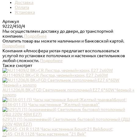
Доставка
Оплата
Установка
Артикул
9222/450/4
Мы осуществляем доставку до двери, до транспортной
компании.
Подробнее
Оплатить товар вы можете наличными и банковской картой.
Подробнее
Компания «Атмосфера уюта» предлагает воспользоваться
услугой по установке потолочных и настенных светильников
любой сложности.
Подробнее
Также смотрят
AU11409/2 BK+CR Люстра, черный+хром, Е27 2х60W
AU11206/6 BK+FGD Светильник потолочный E27 6*60W Черный +
золото
6036-011 (5) Часы настенные "Желтый трамвай"
6291/1 (1) (коричневый) Светильник бытовой потолочный (ДШ
220V 40W E27)
3545- СН R 1128 Часы настенные "21 Bek"