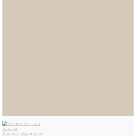
СПОТЫ
НАСТОЛЬНЫЕ ЛАМПЫ
ТОРШЕРЫ
Смесители
Аксессуары
Смесители для ванны
Смесители для кухни
Смесители для раковин
Часы
Услуги
Подбор светильников по фото
О нас
Сертификаты
Фотогалерея
Сотрудничество
Акции
Доставка и оплата
Условия оплаты
Условия доставки
Вопрос - ответ
Бренды
Условия Гарантии
Реквизиты
Контакты
Каталог
Дверная фурнитура