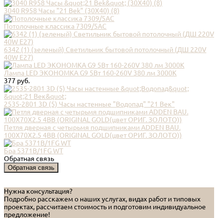
3040 R958 Часы "21 Bek" (30Х40) (8)
Потолочные классика 7309/5AC
6342 (1) (зеленый) Светильник бытовой потолочный (ДШ 220V
40W E27)
Лампа LED ЭКОНОМКА G9 5Вт 160-260V 380 лм 3000К
377 руб.
2535-2801 3D (5) Часы настенные "Водопад" "21 Век"
Петля дверная с четырьмя подшипниками ADDEN BAU.
100X70X2.5 4BB (ORIGINAL GOLD(цвет ОРИГ. ЗОЛОТО))
Бра 5371B/1FG WT
Обратная связь
Обратная связь
Нужна консультация?
Подробно расскажем о наших услугах, видах работ и типовых
проектах, рассчитаем стоимость и подготовим индивидуальное
предложение!