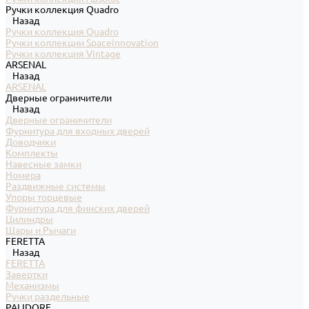
Ручки коллекция Quadro
Назад
Ручки коллекция Quadro
Ручки коллекции Spaceinnovation
Ручки коллекция Vintage
ARSENAL
Назад
ARSENAL
Дверные ограничители
Назад
Дверные ограничители
Фурнитура для входных дверей
Доводчики
Комплекты
Навесные замки
Номера
Раздвижные системы
Упоры торцевые
Фурнитура для финских дверей
Цилиндры
Шары и Рычаги
FERETTA
Назад
FERETTA
Завертки
Механизмы
Ручки раздельные
PALIDORE